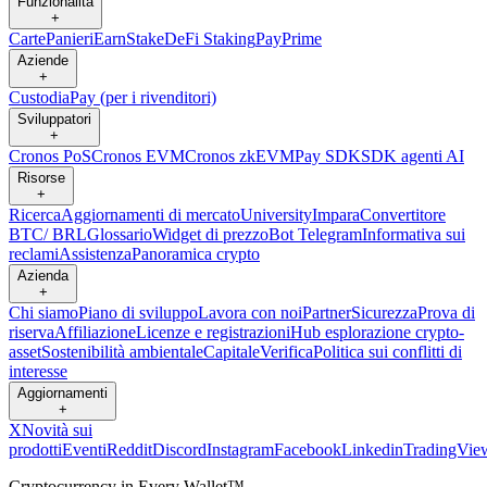
Funzionalità
+
Carte
Panieri
Earn
Stake
DeFi Staking
Pay
Prime
Aziende
+
Custodia
Pay (per i rivenditori)
Sviluppatori
+
Cronos PoS
Cronos EVM
Cronos zkEVM
Pay SDK
SDK agenti AI
Risorse
+
Ricerca
Aggiornamenti di mercato
University
Impara
Convertitore
BTC/ BRL
Glossario
Widget di prezzo
Bot Telegram
Informativa sui
reclami
Assistenza
Panoramica crypto
Azienda
+
Chi siamo
Piano di sviluppo
Lavora con noi
Partner
Sicurezza
Prova di
riserva
Affiliazione
Licenze e registrazioni
Hub esplorazione crypto-
asset
Sostenibilità ambientale
Capitale
Verifica
Politica sui conflitti di
interesse
Aggiornamenti
+
X
Novità sui
prodotti
Eventi
Reddit
Discord
Instagram
Facebook
Linkedin
TradingVie
Cryptocurrency in Every Wallet™