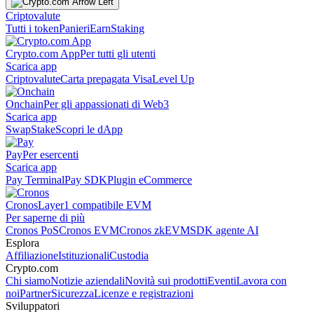
Criptovalute
Tutti i token
Panieri
Earn
Staking
Crypto.com App
Per tutti gli utenti
Scarica app
Criptovalute
Carta prepagata Visa
Level Up
Onchain
Per gli appassionati di Web3
Scarica app
Swap
Stake
Scopri le dApp
Pay
Per esercenti
Scarica app
Pay Terminal
Pay SDK
Plugin eCommerce
Cronos
Layer1 compatibile EVM
Per saperne di più
Cronos PoS
Cronos EVM
Cronos zkEVM
SDK agente AI
Esplora
Affiliazione
Istituzionali
Custodia
Crypto.com
Chi siamo
Notizie aziendali
Novità sui prodotti
Eventi
Lavora con
noi
Partner
Sicurezza
Licenze e registrazioni
Sviluppatori