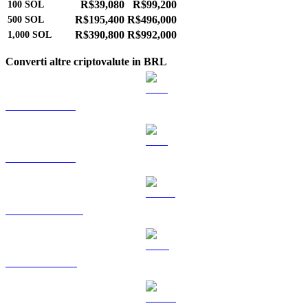
R$39,080
R$99,200
100
SOL
R$195,400
R$496,000
500
SOL
R$390,800
R$992,000
1,000
SOL
Converti altre criptovalute in BRL
Da BTC a BRL
Da ETH a BRL
Da USDT a BRL
Da BNB a BRL