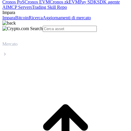
Cronos PoS
Cronos EVM
Cronos zkEVM
Pay SDK
SDK agente
AI
MCP Servers
Trading Skill Repo
Impara
Impara
Bitcoin
Ricerca
Aggiornamenti di mercato
Mercato
Solana
Prezzo in tempo reale Solana SOL