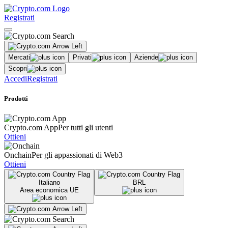
Registrati
Mercati
Privati
Aziende
Scopri
Accedi
Registrati
Prodotti
Crypto.com App
Per tutti gli utenti
Ottieni
Onchain
Per gli appassionati di Web3
Ottieni
Italiano
BRL
Area economica UE