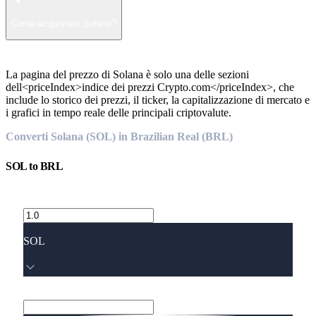
Come acquistare Solana?
La pagina del prezzo di Solana è solo una delle sezioni
dell<priceIndex>indice dei prezzi Crypto.com</priceIndex>, che
include lo storico dei prezzi, il ticker, la capitalizzazione di mercato e
i grafici in tempo reale delle principali criptovalute.
Converti Solana (SOL) in Brazilian Real (BRL)
SOL
to
BRL
SOL