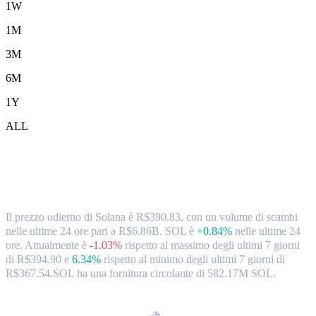
1W
1M
3M
6M
1Y
ALL
Tassi di cambio e dati di mercato da
Solana (SOL) a BRL
Il prezzo odierno di Solana è R$390.83, con un volume di scambi
nelle ultime 24 ore pari a R$6.86B. SOL è
+0.84%
nelle ultime 24
ore.
Attualmente è
-1.03%
rispetto al massimo degli ultimi 7 giorni
di R$394.90
e
6.34%
rispetto al minimo degli ultimi 7 giorni di
R$367.54.
SOL ha una fornitura circolante di 582.17M SOL.
Coppie di conversione di Solana popolari