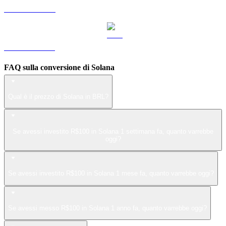
Da LEO a BRL
Da ZEC a BRL
FAQ sulla conversione di Solana
Qual è il prezzo di Solana in BRL?
Se avessi investito R$100 in Solana 1 settimana fa, quanto varrebbe
oggi?
Se avessi investito R$100 in Solana 1 mese fa, quanto varrebbe oggi?
Se avessi messo R$100 in Solana 1 anno fa, quanto varrebbe oggi?