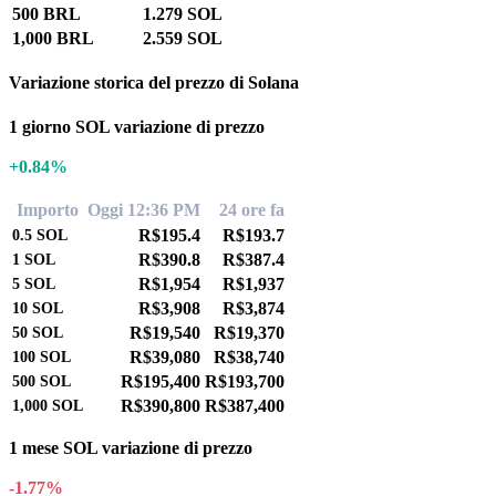
500 BRL
1.279 SOL
1,000 BRL
2.559 SOL
Variazione storica del prezzo di Solana
1 giorno SOL variazione di prezzo
+0.84%
Importo
Oggi 12:36 PM
24 ore fa
R$195.4
R$193.7
0.5
SOL
R$390.8
R$387.4
1
SOL
R$1,954
R$1,937
5
SOL
R$3,908
R$3,874
10
SOL
R$19,540
R$19,370
50
SOL
R$39,080
R$38,740
100
SOL
R$195,400
R$193,700
500
SOL
R$390,800
R$387,400
1,000
SOL
1 mese SOL variazione di prezzo
-1.77%