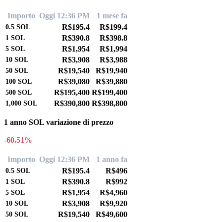
Importo
Oggi 12:36 PM
1 mese fa
R$195.4
R$199.4
0.5
SOL
R$390.8
R$398.8
1
SOL
R$1,954
R$1,994
5
SOL
R$3,908
R$3,988
10
SOL
R$19,540
R$19,940
50
SOL
R$39,080
R$39,880
100
SOL
R$195,400
R$199,400
500
SOL
R$390,800
R$398,800
1,000
SOL
1 anno SOL variazione di prezzo
-60.51%
Importo
Oggi 12:36 PM
1 anno fa
R$195.4
R$496
0.5
SOL
R$390.8
R$992
1
SOL
R$1,954
R$4,960
5
SOL
R$3,908
R$9,920
10
SOL
R$19,540
R$49,600
50
SOL