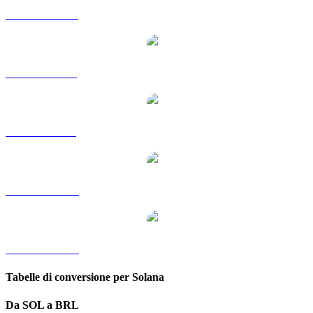
Da SOL a HKD
Da SOL a RUB
Da SOL a SGD
Da SOL a TWD
Da SOL a KRW
Tabelle di conversione per Solana
Da SOL a BRL