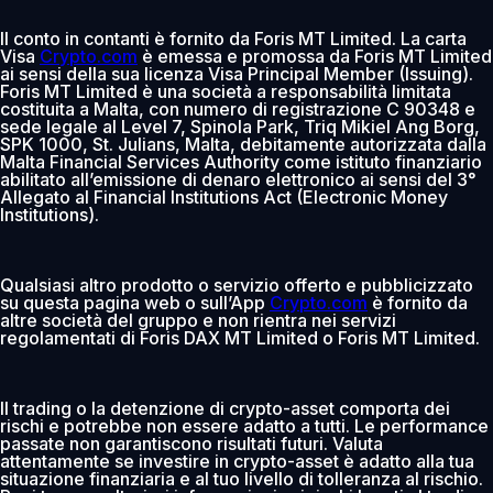
Il conto in contanti è fornito da Foris MT Limited. La carta
Visa
Crypto.com
è emessa e promossa da Foris MT Limited
ai sensi della sua licenza Visa Principal Member (Issuing).
Foris MT Limited è una società a responsabilità limitata
costituita a Malta, con numero di registrazione C 90348 e
sede legale al Level 7, Spinola Park, Triq Mikiel Ang Borg,
SPK 1000, St. Julians, Malta, debitamente autorizzata dalla
Malta Financial Services Authority come istituto finanziario
abilitato all’emissione di denaro elettronico ai sensi del 3°
Allegato al Financial Institutions Act (Electronic Money
Institutions).
Qualsiasi altro prodotto o servizio offerto e pubblicizzato
su questa pagina web o sull’App
Crypto.com
è fornito da
altre società del gruppo e non rientra nei servizi
regolamentati di Foris DAX MT Limited o Foris MT Limited.
Il trading o la detenzione di crypto-asset comporta dei
rischi e potrebbe non essere adatto a tutti. Le performance
passate non garantiscono risultati futuri. Valuta
attentamente se investire in crypto-asset è adatto alla tua
situazione finanziaria e al tuo livello di tolleranza al rischio.