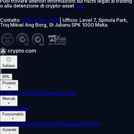
Puoi trovare ulteriori informazioni sui rischi legati al trading
o alla detenzione di crypto-asset
qui
.
Contatto:
chat.crypto.com
| Ufficio: Level 7, Spinola Park,
Triq Mikiel Ang Borg, St Julians SPK 1000 Malta.
Italiano
|
BRL
Prodotti
+
Crypto.com App
Onchain
Level Up
Mercati
+
Criptovalute
Funzionalità
+
Carte
Panieri
Earn
Stake
DeFi Staking
Pay
Prime
Aziende