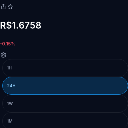
R$1.6758
-0.15%
1H
24H
1W
1M