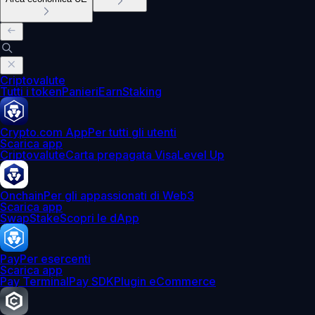
Criptovalute
Tutti i token
Panieri
Earn
Staking
Crypto.com App
Per tutti gli utenti
Scarica app
Criptovalute
Carta prepagata Visa
Level Up
Onchain
Per gli appassionati di Web3
Scarica app
Swap
Stake
Scopri le dApp
Pay
Per esercenti
Scarica app
Pay Terminal
Pay SDK
Plugin eCommerce