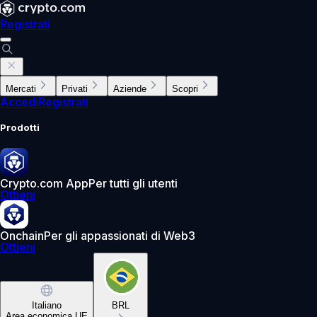
Registrati
Mercati
Privati
Aziende
Scopri
Accedi
Registrati
Prodotti
Crypto.com App
Per tutti gli utenti
Ottieni
Onchain
Per gli appassionati di Web3
Ottieni
Italiano
BRL
Area economica UE