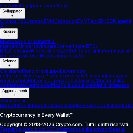
+
Custodia
Pay (per i rivenditori)
Sviluppatori
+
Cronos PoS
Cronos EVM
Cronos zkEVM
Pay SDK
SDK agenti
AI
Risorse
+
Ricerca
Aggiornamenti di
mercato
University
Impara
Convertitore BTC/
BRL
Glossario
Widget di prezzo
Bot Telegram
Informativa sui
reclami
Assistenza
Panoramica crypto
Azienda
+
Chi siamo
Piano di sviluppo
Lavora con
noi
Partner
Sicurezza
Prova di riserva
Affiliazione
Licenze e
registrazioni
Hub esplorazione crypto-asset
Sostenibilità
ambientale
Capitale
Verifica
Politica sui conflitti di interesse
Aggiornamenti
+
X
Novità sui
prodotti
Eventi
Reddit
Discord
Instagram
Facebook
Linkedin
Tr
Cryptocurrency in Every Wallet™
Copyright © 2018-2026 Crypto.com. Tutti i diritti riservati.
Termini e condizioni SEE
Informativa sulla privacy
Fees &