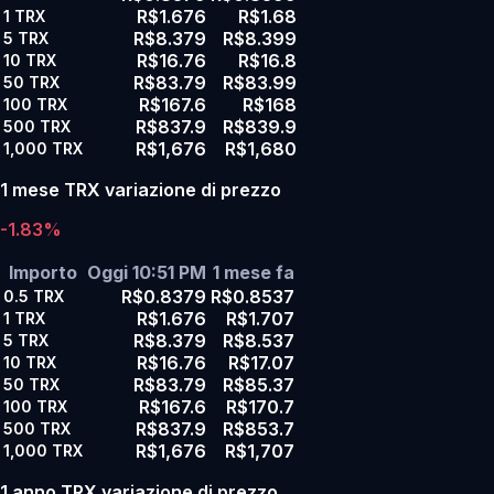
R$1.676
R$1.68
1
TRX
R$8.379
R$8.399
5
TRX
R$16.76
R$16.8
10
TRX
R$83.79
R$83.99
50
TRX
R$167.6
R$168
100
TRX
R$837.9
R$839.9
500
TRX
R$1,676
R$1,680
1,000
TRX
1 mese TRX variazione di prezzo
-1.83%
Importo
Oggi 10:51 PM
1 mese fa
R$0.8379
R$0.8537
0.5
TRX
R$1.676
R$1.707
1
TRX
R$8.379
R$8.537
5
TRX
R$16.76
R$17.07
10
TRX
R$83.79
R$85.37
50
TRX
R$167.6
R$170.7
100
TRX
R$837.9
R$853.7
500
TRX
R$1,676
R$1,707
1,000
TRX
1 anno TRX variazione di prezzo