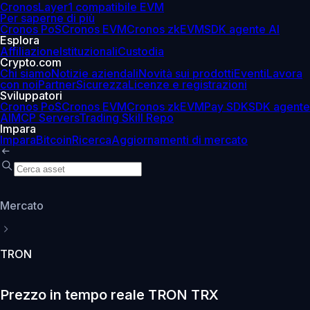
Cronos
Layer1 compatibile EVM
Per saperne di più
Cronos PoS
Cronos EVM
Cronos zkEVM
SDK agente AI
Esplora
Affiliazione
Istituzionali
Custodia
Crypto.com
Chi siamo
Notizie aziendali
Novità sui prodotti
Eventi
Lavora
con noi
Partner
Sicurezza
Licenze e registrazioni
Sviluppatori
Cronos PoS
Cronos EVM
Cronos zkEVM
Pay SDK
SDK agente
AI
MCP Servers
Trading Skill Repo
Impara
Impara
Bitcoin
Ricerca
Aggiornamenti di mercato
Mercato
TRON
Prezzo in tempo reale TRON TRX