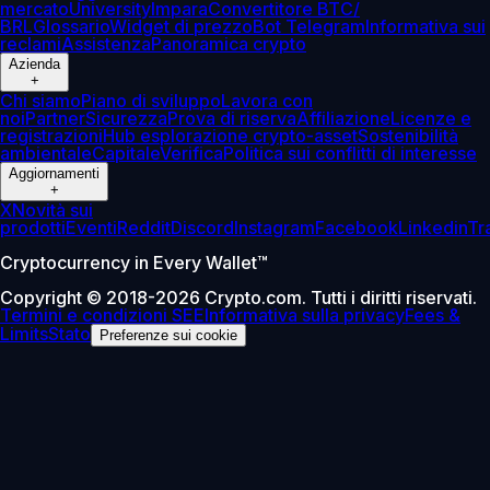
mercato
University
Impara
Convertitore BTC/
BRL
Glossario
Widget di prezzo
Bot Telegram
Informativa sui
reclami
Assistenza
Panoramica crypto
Azienda
+
Chi siamo
Piano di sviluppo
Lavora con
noi
Partner
Sicurezza
Prova di riserva
Affiliazione
Licenze e
registrazioni
Hub esplorazione crypto-asset
Sostenibilità
ambientale
Capitale
Verifica
Politica sui conflitti di interesse
Aggiornamenti
+
X
Novità sui
prodotti
Eventi
Reddit
Discord
Instagram
Facebook
Linkedin
Tr
Cryptocurrency in Every Wallet™
Copyright © 2018-2026 Crypto.com. Tutti i diritti riservati.
Termini e condizioni SEE
Informativa sulla privacy
Fees &
Limits
Stato
Preferenze sui cookie