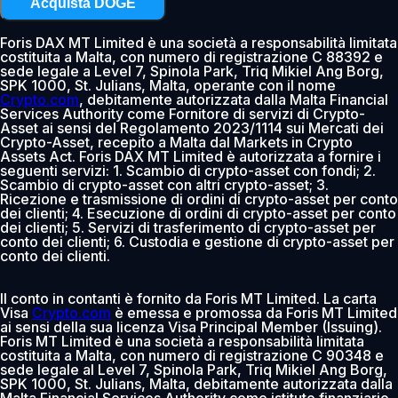
Acquista DOGE
Foris DAX MT Limited è una società a responsabilità limitata
costituita a Malta, con numero di registrazione C 88392 e
sede legale a Level 7, Spinola Park, Triq Mikiel Ang Borg,
SPK 1000, St. Julians, Malta, operante con il nome
Crypto.com
, debitamente autorizzata dalla Malta Financial
Services Authority come Fornitore di servizi di Crypto-
Asset ai sensi del Regolamento 2023/1114 sui Mercati dei
Crypto-Asset, recepito a Malta dal Markets in Crypto
Assets Act. Foris DAX MT Limited è autorizzata a fornire i
seguenti servizi: 1. Scambio di crypto-asset con fondi; 2.
Scambio di crypto-asset con altri crypto-asset; 3.
Ricezione e trasmissione di ordini di crypto-asset per conto
dei clienti; 4. Esecuzione di ordini di crypto-asset per conto
dei clienti; 5. Servizi di trasferimento di crypto-asset per
conto dei clienti; 6. Custodia e gestione di crypto-asset per
conto dei clienti.
Il conto in contanti è fornito da Foris MT Limited. La carta
Visa
Crypto.com
è emessa e promossa da Foris MT Limited
ai sensi della sua licenza Visa Principal Member (Issuing).
Foris MT Limited è una società a responsabilità limitata
costituita a Malta, con numero di registrazione C 90348 e
sede legale al Level 7, Spinola Park, Triq Mikiel Ang Borg,
SPK 1000, St. Julians, Malta, debitamente autorizzata dalla
Malta Financial Services Authority come istituto finanziario