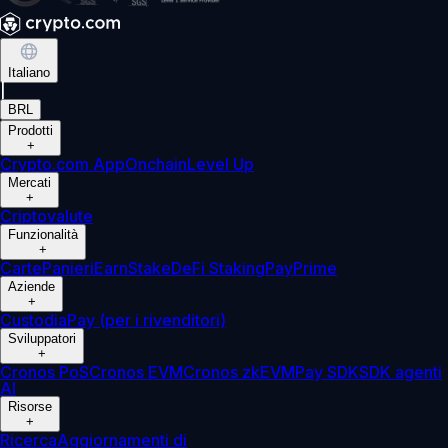
Italiano
|
BRL
Prodotti
+
Crypto.com App
Onchain
Level Up
Mercati
+
Criptovalute
Funzionalità
+
Carte
Panieri
Earn
Stake
DeFi Staking
Pay
Prime
Aziende
+
Custodia
Pay (per i rivenditori)
Sviluppatori
+
Cronos PoS
Cronos EVM
Cronos zkEVM
Pay SDK
SDK agenti
AI
Risorse
+
Ricerca
Aggiornamenti di