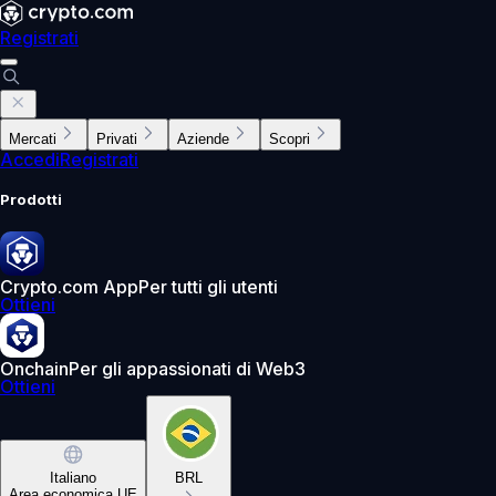
Registrati
Mercati
Privati
Aziende
Scopri
Accedi
Registrati
Prodotti
Crypto.com App
Per tutti gli utenti
Ottieni
Onchain
Per gli appassionati di Web3
Ottieni
Italiano
BRL
Area economica UE