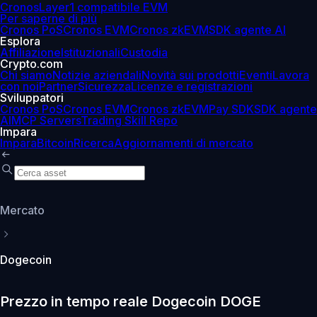
Cronos
Layer1 compatibile EVM
Per saperne di più
Cronos PoS
Cronos EVM
Cronos zkEVM
SDK agente AI
Esplora
Affiliazione
Istituzionali
Custodia
Crypto.com
Chi siamo
Notizie aziendali
Novità sui prodotti
Eventi
Lavora
con noi
Partner
Sicurezza
Licenze e registrazioni
Sviluppatori
Cronos PoS
Cronos EVM
Cronos zkEVM
Pay SDK
SDK agente
AI
MCP Servers
Trading Skill Repo
Impara
Impara
Bitcoin
Ricerca
Aggiornamenti di mercato
Mercato
Dogecoin
Prezzo in tempo reale Dogecoin DOGE