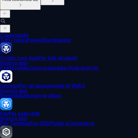
Criptovalute
Tutti i token
Panieri
Earn
Staking
Crypto.com App
Per tutti gli utenti
Scarica app
Criptovalute
Carta prepagata Visa
Level Up
Onchain
Per gli appassionati di Web3
Scarica app
Swap
Stake
Scopri le dApp
Pay
Per esercenti
Scarica app
Pay Terminal
Pay SDK
Plugin eCommerce