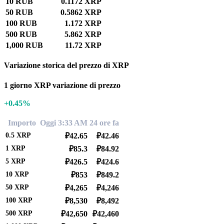
10 RUB
0.1172 XRP
50 RUB
0.5862 XRP
100 RUB
1.172 XRP
500 RUB
5.862 XRP
1,000 RUB
11.72 XRP
Variazione storica del prezzo di XRP
1 giorno XRP variazione di prezzo
+0.45%
Importo
Oggi 3:33 AM
24 ore fa
0.5
XRP
₽42.65
₽42.46
1
XRP
₽85.3
₽84.92
5
XRP
₽426.5
₽424.6
10
XRP
₽853
₽849.2
50
XRP
₽4,265
₽4,246
100
XRP
₽8,530
₽8,492
500
XRP
₽42,650
₽42,460