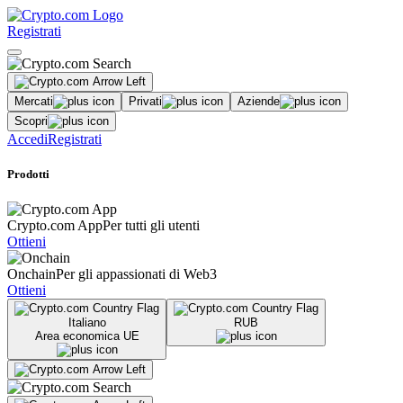
Registrati
Mercati
Privati
Aziende
Scopri
Accedi
Registrati
Prodotti
Crypto.com App
Per tutti gli utenti
Ottieni
Onchain
Per gli appassionati di Web3
Ottieni
Italiano
RUB
Area economica UE