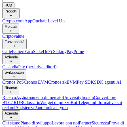
RUB
Prodotti
+
Crypto.com App
Onchain
Level Up
Mercati
+
Criptovalute
Funzionalità
+
Carte
Panieri
Earn
Stake
DeFi Staking
Pay
Prime
Aziende
+
Custodia
Pay (per i rivenditori)
Sviluppatori
+
Cronos PoS
Cronos EVM
Cronos zkEVM
Pay SDK
SDK agenti AI
Risorse
+
Ricerca
Aggiornamenti di mercato
University
Impara
Convertitore
BTC/ RUB
Glossario
Widget di prezzo
Bot Telegram
Informativa sui
reclami
Assistenza
Panoramica crypto
Azienda
+
Chi siamo
Piano di sviluppo
Lavora con noi
Partner
Sicurezza
Prova di