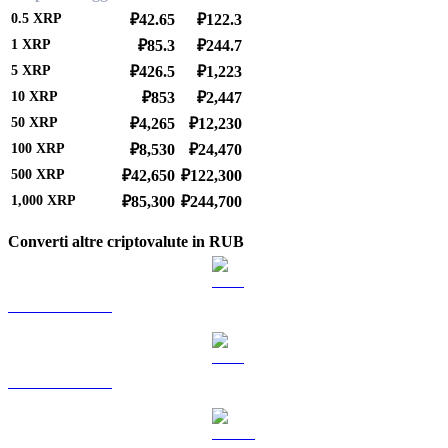
0.5
XRP
₽42.65
₽122.3
1
XRP
₽85.3
₽244.7
5
XRP
₽426.5
₽1,223
10
XRP
₽853
₽2,447
50
XRP
₽4,265
₽12,230
100
XRP
₽8,530
₽24,470
500
XRP
₽42,650
₽122,300
1,000
XRP
₽85,300
₽244,700
Converti altre criptovalute in RUB
Da BTC a RUB
Da ETH a RUB