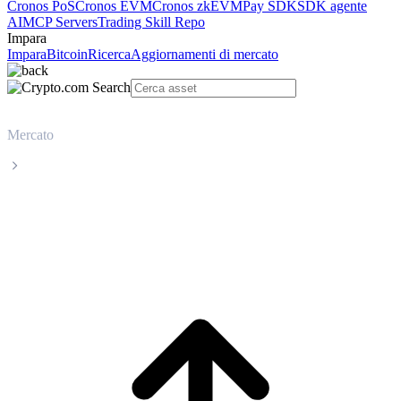
Cronos PoS
Cronos EVM
Cronos zkEVM
Pay SDK
SDK agente
AI
MCP Servers
Trading Skill Repo
Impara
Impara
Bitcoin
Ricerca
Aggiornamenti di mercato
Mercato
XRP
Prezzo in tempo reale XRP XRP