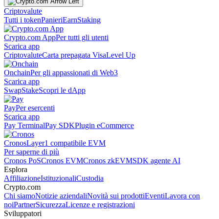
Criptovalute
Tutti i token
Panieri
Earn
Staking
Crypto.com App
Per tutti gli utenti
Scarica app
Criptovalute
Carta prepagata Visa
Level Up
Onchain
Per gli appassionati di Web3
Scarica app
Swap
Stake
Scopri le dApp
Pay
Per esercenti
Scarica app
Pay Terminal
Pay SDK
Plugin eCommerce
Cronos
Layer1 compatibile EVM
Per saperne di più
Cronos PoS
Cronos EVM
Cronos zkEVM
SDK agente AI
Esplora
Affiliazione
Istituzionali
Custodia
Crypto.com
Chi siamo
Notizie aziendali
Novità sui prodotti
Eventi
Lavora con
noi
Partner
Sicurezza
Licenze e registrazioni
Sviluppatori