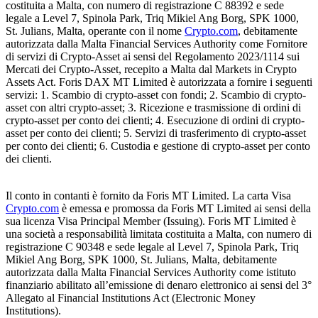
costituita a Malta, con numero di registrazione C 88392 e sede
legale a Level 7, Spinola Park, Triq Mikiel Ang Borg, SPK 1000,
St. Julians, Malta, operante con il nome
Crypto.com
, debitamente
autorizzata dalla Malta Financial Services Authority come Fornitore
di servizi di Crypto-Asset ai sensi del Regolamento 2023/1114 sui
Mercati dei Crypto-Asset, recepito a Malta dal Markets in Crypto
Assets Act. Foris DAX MT Limited è autorizzata a fornire i seguenti
servizi: 1. Scambio di crypto-asset con fondi; 2. Scambio di crypto-
asset con altri crypto-asset; 3. Ricezione e trasmissione di ordini di
crypto-asset per conto dei clienti; 4. Esecuzione di ordini di crypto-
asset per conto dei clienti; 5. Servizi di trasferimento di crypto-asset
per conto dei clienti; 6. Custodia e gestione di crypto-asset per conto
dei clienti.
Il conto in contanti è fornito da Foris MT Limited. La carta Visa
Crypto.com
è emessa e promossa da Foris MT Limited ai sensi della
sua licenza Visa Principal Member (Issuing). Foris MT Limited è
una società a responsabilità limitata costituita a Malta, con numero di
registrazione C 90348 e sede legale al Level 7, Spinola Park, Triq
Mikiel Ang Borg, SPK 1000, St. Julians, Malta, debitamente
autorizzata dalla Malta Financial Services Authority come istituto
finanziario abilitato all’emissione di denaro elettronico ai sensi del 3°
Allegato al Financial Institutions Act (Electronic Money
Institutions).