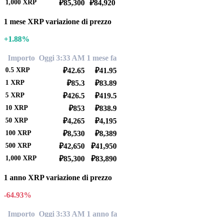
1,000
XRP
₽85,300
₽84,920
1 mese XRP variazione di prezzo
+1.88%
Importo
Oggi 3:33 AM
1 mese fa
0.5
XRP
₽42.65
₽41.95
1
XRP
₽85.3
₽83.89
5
XRP
₽426.5
₽419.5
10
XRP
₽853
₽838.9
50
XRP
₽4,265
₽4,195
100
XRP
₽8,530
₽8,389
500
XRP
₽42,650
₽41,950
1,000
XRP
₽85,300
₽83,890
1 anno XRP variazione di prezzo
-64.93%
Importo
Oggi 3:33 AM
1 anno fa