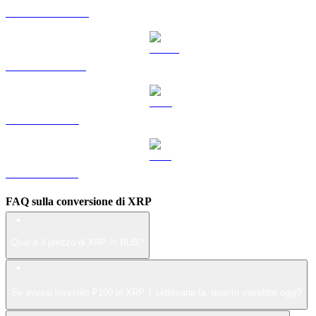
Da DOGE a RUB
Da USDS a RUB
Da LEO a RUB
Da ZEC a RUB
FAQ sulla conversione di XRP
Qual è il prezzo di XRP in RUB?
Se avessi investito ₽100 in XRP 1 settimana fa, quanto varrebbe oggi?