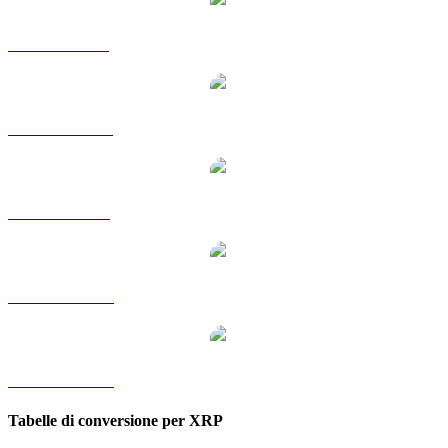
Da XRP a GBP
Da XRP a HKD
Da XRP a SGD
Da XRP a TWD
Da XRP a KRW
Tabelle di conversione per XRP