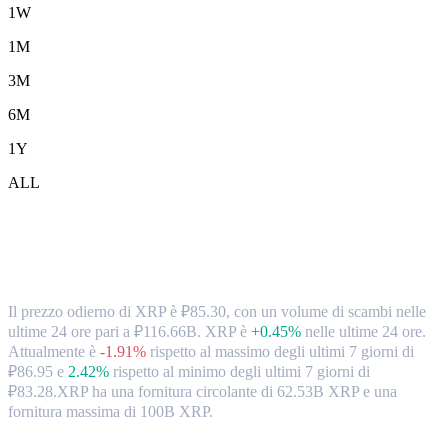
1W
1M
3M
6M
1Y
ALL
Tassi di cambio e dati di mercato da XRP
(XRP) a RUB
Il prezzo odierno di XRP è ₽85.30, con un volume di scambi nelle
ultime 24 ore pari a ₽116.66B. XRP è
+0.45%
nelle ultime 24 ore.
Attualmente è
-1.91%
rispetto al massimo degli ultimi 7 giorni di
₽86.95
e
2.42%
rispetto al minimo degli ultimi 7 giorni di
₽83.28.
XRP ha una fornitura circolante di 62.53B XRP e una
fornitura massima di 100B XRP.