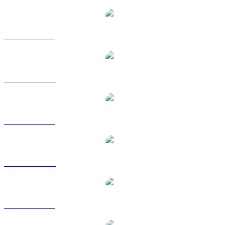
Coppie di conversione di XRP popolari
Da XRP a USD
Da XRP a AUD
Da XRP a BRL
Da XRP a CAD
Da XRP a EUR