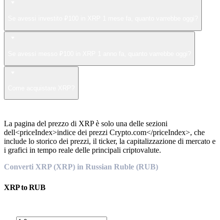
Se avessi investito ₽100 in XRP 1 mese fa, quanto varrebbe oggi?
Se avessi messo ₽100 in XRP 1 anno fa, quanto varrebbe oggi?
Come acquistare XRP?
La pagina del prezzo di XRP è solo una delle sezioni
dell<priceIndex>indice dei prezzi Crypto.com</priceIndex>, che
include lo storico dei prezzi, il ticker, la capitalizzazione di mercato e
i grafici in tempo reale delle principali criptovalute.
Converti XRP (XRP) in Russian Ruble (RUB)
XRP
to
RUB