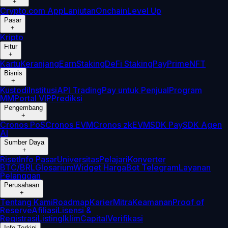
+
Crypto.com App
Lanjutan
Onchain
Level Up
Pasar
+
Kripto
Fitur
+
Kartu
Keranjang
Earn
Staking
DeFi Staking
Pay
Prime
NFT
Bisnis
+
Kustodi
Institusi
API Trading
Pay untuk Penjual
Program
MM
Portal VIP
Prediksi
Pengembang
+
Cronos PoS
Cronos EVM
Cronos zkEVM
SDK Pay
SDK Agen
AI
Sumber Daya
+
Riset
Info Pasar
Universitas
Pelajari
Konverter
BTC/BRL
Glosarium
Widget Harga
Bot Telegram
Layanan
Pelanggan
Perusahaan
+
Tentang Kami
Roadmap
Karier
Mitra
Keamanan
Proof of
Reserve
Afiliasi
Lisensi &
Registrasi
Listing
Iklim
Capital
Verifikasi
Info Terkini