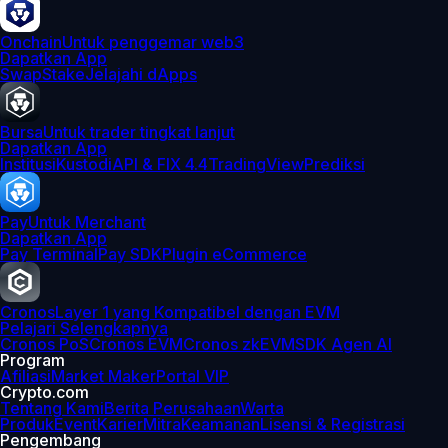
Onchain
Untuk penggemar web3
Dapatkan App
Swap
Stake
Jelajahi dApps
Bursa
Untuk trader tingkat lanjut
Dapatkan App
Institusi
Kustodi
API & FIX 4.4
TradingView
Prediksi
Pay
Untuk Merchant
Dapatkan App
Pay Terminal
Pay SDK
Plugin eCommerce
Cronos
Layer 1 yang Kompatibel dengan EVM
Pelajari Selengkapnya
Cronos PoS
Cronos EVM
Cronos zkEVM
SDK Agen AI
Program
Afiliasi
Market Maker
Portal VIP
Crypto.com
Tentang Kami
Berita Perusahaan
Warta
Produk
Event
Karier
Mitra
Keamanan
Lisensi & Registrasi
Pengembang