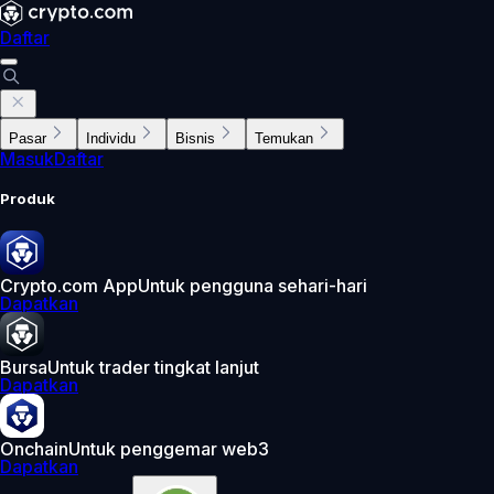
Daftar
Pasar
Individu
Bisnis
Temukan
Masuk
Daftar
Produk
Crypto.com App
Untuk pengguna sehari-hari
Dapatkan
Bursa
Untuk trader tingkat lanjut
Dapatkan
Onchain
Untuk penggemar web3
Dapatkan