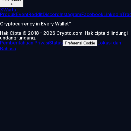
+
X
Warta
Produk
Event
Reddit
Discord
Instagram
Facebook
Linkedin
Tra
Cryptocurrency in Every Wallet™
Hak Cipta © 2018 - 2026 Crypto.com. Hak cipta dilindungi
undang-undang.
Pemberitahuan Privasi
Status
Lokasi dan
Preferensi Cookie
Bahasa