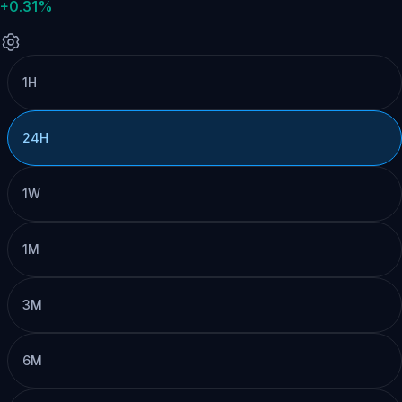
+0.31%
1H
24H
1W
1M
3M
6M