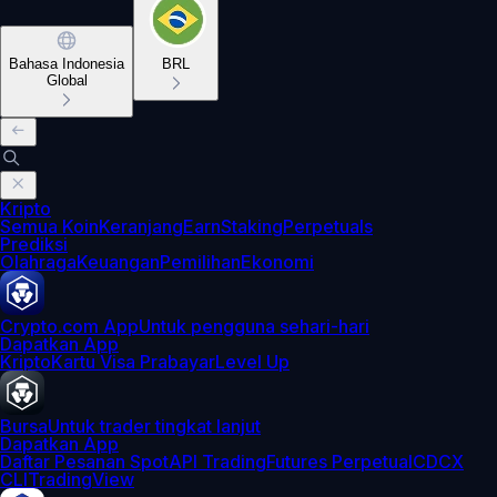
Bahasa Indonesia
BRL
Global
Kripto
Semua Koin
Keranjang
Earn
Staking
Perpetuals
Prediksi
Olahraga
Keuangan
Pemilihan
Ekonomi
Crypto.com App
Untuk pengguna sehari-hari
Dapatkan App
Kripto
Kartu Visa Prabayar
Level Up
Bursa
Untuk trader tingkat lanjut
Dapatkan App
Daftar Pesanan Spot
API Trading
Futures Perpetual
CDCX
CLI
TradingView