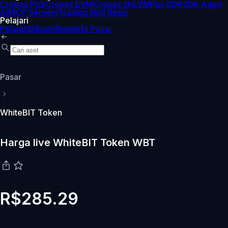
Cronos PoS
Cronos EVM
Cronos zkEVM
Pay SDK
SDK Agen
AI
MCP Servers
Trading Skill Repo
Pelajari
Pelajari
Bitcoin
Riset
Info Pasar
Pasar
WhiteBIT Token
Harga live WhiteBIT Token WBT
R$285.29