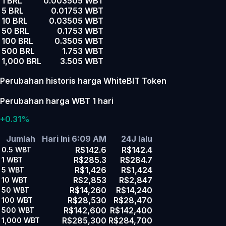
1 BRL
0.003505 WBT
5 BRL
0.01753 WBT
10 BRL
0.03505 WBT
50 BRL
0.1753 WBT
100 BRL
0.3505 WBT
500 BRL
1.753 WBT
1,000 BRL
3.505 WBT
Perubahan historis harga WhiteBIT Token
Perubahan harga WBT 1 hari
+0.31%
Jumlah
Hari Ini 6:09 AM
24J lalu
R$142.6
R$142.4
0.5
WBT
R$285.3
R$284.7
1
WBT
R$1,426
R$1,424
5
WBT
R$2,853
R$2,847
10
WBT
R$14,260
R$14,240
50
WBT
R$28,530
R$28,470
100
WBT
R$142,600
R$142,400
500
WBT
R$285,300
R$284,700
1,000
WBT