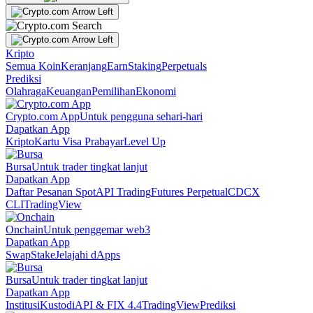
Kripto
Semua Koin
Keranjang
Earn
Staking
Perpetuals
Prediksi
Olahraga
Keuangan
Pemilihan
Ekonomi
Crypto.com App
Untuk pengguna sehari-hari
Dapatkan App
Kripto
Kartu Visa Prabayar
Level Up
Bursa
Untuk trader tingkat lanjut
Dapatkan App
Daftar Pesanan Spot
API Trading
Futures Perpetual
CDCX
CLI
TradingView
Onchain
Untuk penggemar web3
Dapatkan App
Swap
Stake
Jelajahi dApps
Bursa
Untuk trader tingkat lanjut
Dapatkan App
Institusi
Kustodi
API & FIX 4.4
TradingView
Prediksi