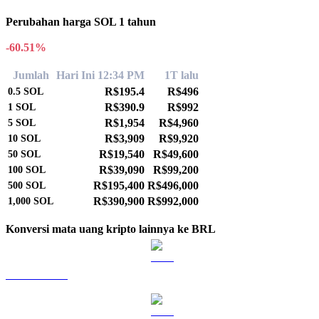
Perubahan harga SOL 1 tahun
-60.51%
Jumlah
Hari Ini 12:34 PM
1T lalu
R$195.4
R$496
0.5
SOL
R$390.9
R$992
1
SOL
R$1,954
R$4,960
5
SOL
R$3,909
R$9,920
10
SOL
R$19,540
R$49,600
50
SOL
R$39,090
R$99,200
100
SOL
R$195,400
R$496,000
500
SOL
R$390,900
R$992,000
1,000
SOL
Konversi mata uang kripto lainnya ke BRL
BTC ke BRL