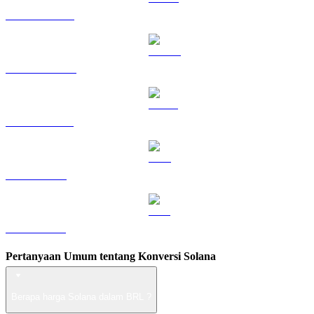
HYPE ke BRL
DOGE ke BRL
USDS ke BRL
LEO ke BRL
ZEC ke BRL
Pertanyaan Umum tentang Konversi Solana
Berapa harga Solana dalam BRL ?