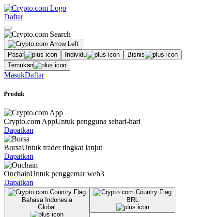
Daftar
Pasar
Individu
Bisnis
Temukan
Masuk
Daftar
Produk
Crypto.com App
Untuk pengguna sehari-hari
Dapatkan
Bursa
Untuk trader tingkat lanjut
Dapatkan
Onchain
Untuk penggemar web3
Dapatkan
Bahasa Indonesia
BRL
Global