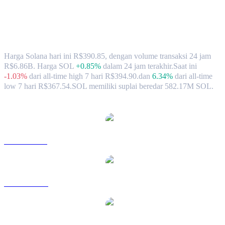
Nilai Tukar & Data Pasar Solana (SOL)
ke BRL
Harga Solana hari ini R$390.85, dengan volume transaksi 24 jam
R$6.86B. Harga SOL
+0.85%
dalam 24 jam terakhir.
Saat ini
-1.03%
dari all-time high 7 hari R$394.90.
dan
6.34%
dari all-time
low 7 hari R$367.54.
SOL memiliki suplai beredar 582.17M SOL.
Pasangan konversi Solana populer
SOL ke USD
SOL ke AUD