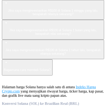
Jika saya menginvestasikan R$100 di Solana 1 minggu yang lalu,
berapakah nilainya sekarang?
Jika saya menginvestasikan R$100 di Solana 1 bulan yang lalu,
berapakah nilai sekarang?
Jika saya menginvestasikan R$100 di Solana 1 tahun lalu, berapakah
nilainya sekarang?
Bagaimana cara membeli Solana?
Halaman harga Solana hanya salah satu di antara
Indeks Harga
Crypto.com
yang menyajikan riwayat harga, ticker harga, kap pasar,
dan grafik live mata uang kripto papan atas.
Konversi Solana (SOL) ke Brazilian Real (BRL)