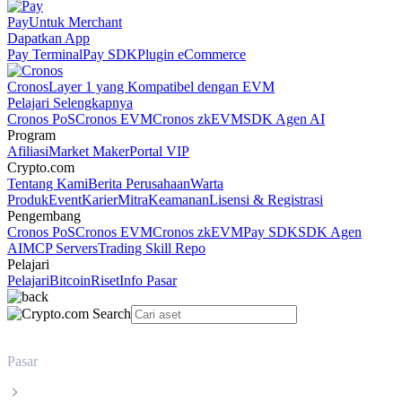
Pay
Untuk Merchant
Dapatkan App
Pay Terminal
Pay SDK
Plugin eCommerce
Cronos
Layer 1 yang Kompatibel dengan EVM
Pelajari Selengkapnya
Cronos PoS
Cronos EVM
Cronos zkEVM
SDK Agen AI
Program
Afiliasi
Market Maker
Portal VIP
Crypto.com
Tentang Kami
Berita Perusahaan
Warta
Produk
Event
Karier
Mitra
Keamanan
Lisensi & Registrasi
Pengembang
Cronos PoS
Cronos EVM
Cronos zkEVM
Pay SDK
SDK Agen
AI
MCP Servers
Trading Skill Repo
Pelajari
Pelajari
Bitcoin
Riset
Info Pasar
Pasar