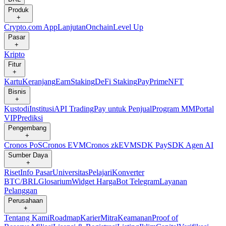
Produk
+
Crypto.com App
Lanjutan
Onchain
Level Up
Pasar
+
Kripto
Fitur
+
Kartu
Keranjang
Earn
Staking
DeFi Staking
Pay
Prime
NFT
Bisnis
+
Kustodi
Institusi
API Trading
Pay untuk Penjual
Program MM
Portal
VIP
Prediksi
Pengembang
+
Cronos PoS
Cronos EVM
Cronos zkEVM
SDK Pay
SDK Agen AI
Sumber Daya
+
Riset
Info Pasar
Universitas
Pelajari
Konverter
BTC/BRL
Glosarium
Widget Harga
Bot Telegram
Layanan
Pelanggan
Perusahaan
+
Tentang Kami
Roadmap
Karier
Mitra
Keamanan
Proof of