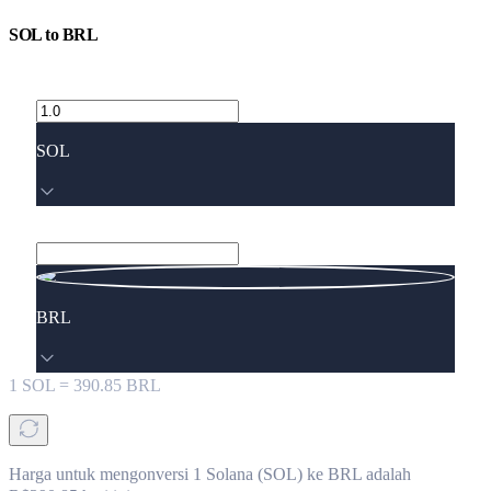
SOL
to
BRL
SOL
BRL
1
SOL
=
390.85
BRL
Harga untuk mengonversi 1 Solana (SOL) ke BRL adalah