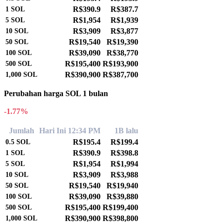
R$390.9
R$387.7
1
SOL
R$1,954
R$1,939
5
SOL
R$3,909
R$3,877
10
SOL
R$19,540
R$19,390
50
SOL
R$39,090
R$38,770
100
SOL
R$195,400
R$193,900
500
SOL
R$390,900
R$387,700
1,000
SOL
Perubahan harga SOL 1 bulan
-1.77%
Jumlah
Hari Ini 12:34 PM
1B lalu
R$195.4
R$199.4
0.5
SOL
R$390.9
R$398.8
1
SOL
R$1,954
R$1,994
5
SOL
R$3,909
R$3,988
10
SOL
R$19,540
R$19,940
50
SOL
R$39,090
R$39,880
100
SOL
R$195,400
R$199,400
500
SOL
R$390,900
R$398,800
1,000
SOL