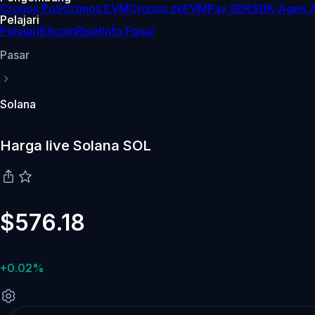
Cronos PoS
Cronos EVM
Cronos zkEVM
Pay SDK
SDK Agen A
Pelajari
Pelajari
Bitcoin
Riset
Info Pasar
Pasar
Solana
Harga live Solana SOL
$576.18
+0.02%