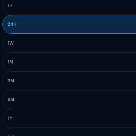
1H
24H
1W
1M
3M
6M
1Y