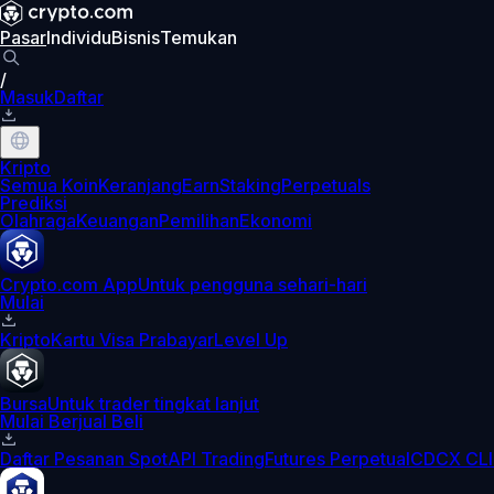
Pasar
Individu
Bisnis
Temukan
/
Masuk
Daftar
Kripto
Semua Koin
Keranjang
Earn
Staking
Perpetuals
Prediksi
Olahraga
Keuangan
Pemilihan
Ekonomi
Crypto.com App
Untuk pengguna sehari-hari
Mulai
Kripto
Kartu Visa Prabayar
Level Up
Bursa
Untuk trader tingkat lanjut
Mulai Berjual Beli
Daftar Pesanan Spot
API Trading
Futures Perpetual
CDCX CLI