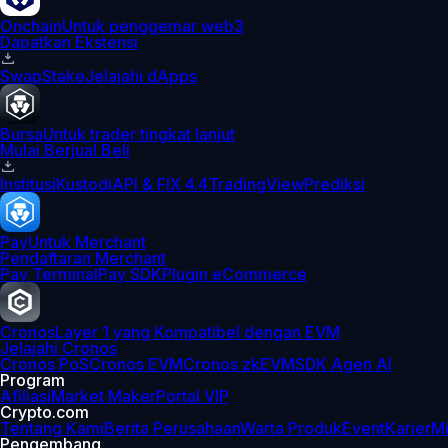
Onchain
Untuk penggemar web3
Dapatkan Ekstensi
Swap
Stake
Jelajahi dApps
Bursa
Untuk trader tingkat lanjut
Mulai Berjual Beli
Institusi
Kustodi
API & FIX 4.4
TradingView
Prediksi
Pay
Untuk Merchant
Pendaftaran Merchant
Pay Terminal
Pay SDK
Plugin eCommerce
Cronos
Layer 1 yang Kompatibel dengan EVM
Jelajahi Cronos
Cronos PoS
Cronos EVM
Cronos zkEVM
SDK Agen AI
Program
Afiliasi
Market Maker
Portal VIP
Crypto.com
Tentang Kami
Berita Perusahaan
Warta Produk
Event
Karier
Mi
Pengembang