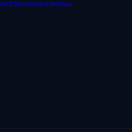
I
MCP Servers
Trading Skill Repo