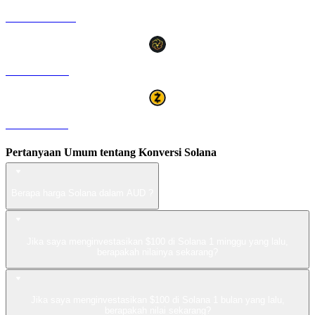
USDS ke AUD
LEO ke AUD
ZEC ke AUD
Pertanyaan Umum tentang Konversi Solana
Berapa harga Solana dalam AUD ?
Jika saya menginvestasikan $100 di Solana 1 minggu yang lalu,
berapakah nilainya sekarang?
Jika saya menginvestasikan $100 di Solana 1 bulan yang lalu,
berapakah nilai sekarang?