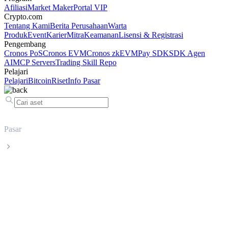
Afiliasi
Market Maker
Portal VIP
Crypto.com
Tentang Kami
Berita Perusahaan
Warta
Produk
Event
Karier
Mitra
Keamanan
Lisensi & Registrasi
Pengembang
Cronos PoS
Cronos EVM
Cronos zkEVM
Pay SDK
SDK Agen
AI
MCP Servers
Trading Skill Repo
Pelajari
Pelajari
Bitcoin
Riset
Info Pasar
Pasar
Solana
Harga live Solana SOL