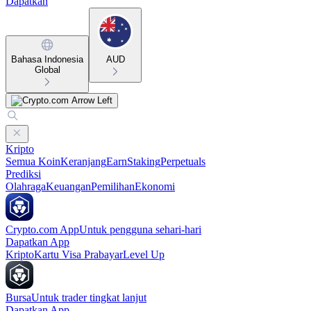
Dapatkan
Bahasa Indonesia
AUD
Global
Kripto
Semua Koin
Keranjang
Earn
Staking
Perpetuals
Prediksi
Olahraga
Keuangan
Pemilihan
Ekonomi
Crypto.com App
Untuk pengguna sehari-hari
Dapatkan App
Kripto
Kartu Visa Prabayar
Level Up
Bursa
Untuk trader tingkat lanjut
Dapatkan App