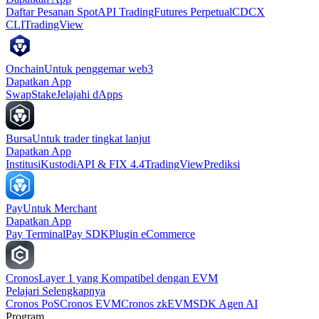
Daftar Pesanan Spot
API Trading
Futures Perpetual
CDCX
CLI
TradingView
Onchain
Untuk penggemar web3
Dapatkan App
Swap
Stake
Jelajahi dApps
Bursa
Untuk trader tingkat lanjut
Dapatkan App
Institusi
Kustodi
API & FIX 4.4
TradingView
Prediksi
Pay
Untuk Merchant
Dapatkan App
Pay Terminal
Pay SDK
Plugin eCommerce
Cronos
Layer 1 yang Kompatibel dengan EVM
Pelajari Selengkapnya
Cronos PoS
Cronos EVM
Cronos zkEVM
SDK Agen AI
Program