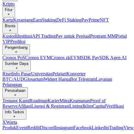
Kripto
Fitur
+
Kartu
Keranjang
Earn
Staking
DeFi Staking
Pay
Prime
NFT
Bisnis
+
Kustodi
Institusi
API Trading
Pay untuk Penjual
Program MM
Portal
VIP
Prediksi
Pengembang
+
Cronos PoS
Cronos EVM
Cronos zkEVM
SDK Pay
SDK Agen AI
Sumber Daya
+
Riset
Info Pasar
Universitas
Pelajari
Konverter
BTC/AUD
Glosarium
Widget Harga
Bot Telegram
Layanan
Pelanggan
Perusahaan
+
Tentang Kami
Roadmap
Karier
Mitra
Keamanan
Proof of
Reserve
Afiliasi
Lisensi & Registrasi
Listing
Iklim
Capital
Verifikasi
Info Terkini
+
X
Warta
Produk
Event
Reddit
Discord
Instagram
Facebook
Linkedin
TradingView