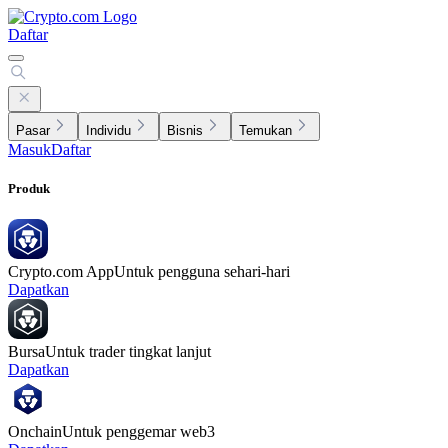
Daftar
Pasar
Individu
Bisnis
Temukan
Masuk
Daftar
Produk
Crypto.com App
Untuk pengguna sehari-hari
Dapatkan
Bursa
Untuk trader tingkat lanjut
Dapatkan
Onchain
Untuk penggemar web3