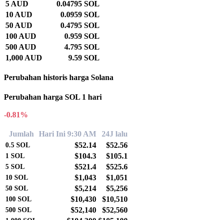
5 AUD
0.04795 SOL
10 AUD
0.0959 SOL
50 AUD
0.4795 SOL
100 AUD
0.959 SOL
500 AUD
4.795 SOL
1,000 AUD
9.59 SOL
Perubahan historis harga Solana
Perubahan harga SOL 1 hari
-0.81%
Jumlah
Hari Ini 9:30 AM
24J lalu
$52.14
$52.56
0.5
SOL
$104.3
$105.1
1
SOL
$521.4
$525.6
5
SOL
$1,043
$1,051
10
SOL
$5,214
$5,256
50
SOL
$10,430
$10,510
100
SOL
$52,140
$52,560
500
SOL