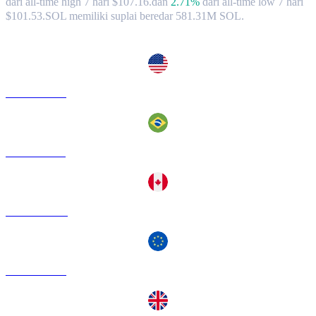
dari all-time high 7 hari $107.16.
dan
2.71%
dari all-time low 7 hari
$101.53.
SOL memiliki suplai beredar 581.31M SOL.
Pasangan konversi Solana populer
SOL ke USD
SOL ke BRL
SOL ke CAD
SOL ke EUR