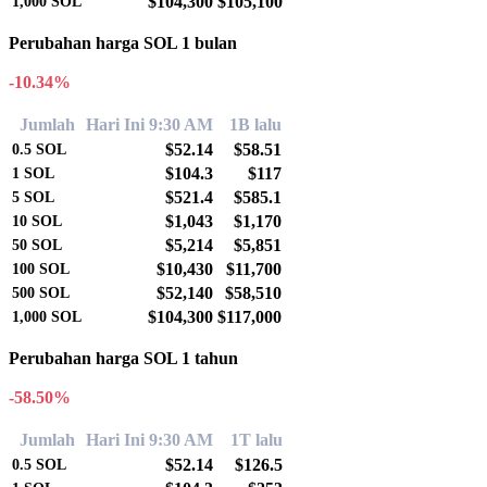
$104,300
$105,100
1,000
SOL
Perubahan harga SOL 1 bulan
-10.34%
Jumlah
Hari Ini 9:30 AM
1B lalu
$52.14
$58.51
0.5
SOL
$104.3
$117
1
SOL
$521.4
$585.1
5
SOL
$1,043
$1,170
10
SOL
$5,214
$5,851
50
SOL
$10,430
$11,700
100
SOL
$52,140
$58,510
500
SOL
$104,300
$117,000
1,000
SOL
Perubahan harga SOL 1 tahun
-58.50%
Jumlah
Hari Ini 9:30 AM
1T lalu
$52.14
$126.5
0.5
SOL