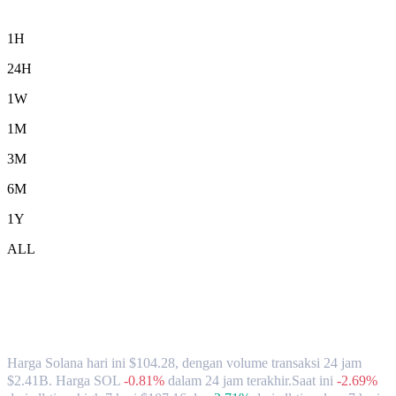
1H
24H
1W
1M
3M
6M
1Y
ALL
Nilai Tukar & Data Pasar Solana (SOL)
ke AUD
Harga Solana hari ini $104.28, dengan volume transaksi 24 jam
$2.41B. Harga SOL
-0.81%
dalam 24 jam terakhir.
Saat ini
-2.69%