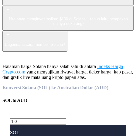
Jika saya menginvestasikan $100 di Solana 1 tahun lalu, berapakah
nilainya sekarang?
Bagaimana cara membeli Solana?
Halaman harga Solana hanya salah satu di antara
Indeks Harga
Crypto.com
yang menyajikan riwayat harga, ticker harga, kap pasar,
dan grafik live mata uang kripto papan atas.
Konversi Solana (SOL) ke Australian Dollar (AUD)
SOL
to
AUD
SOL