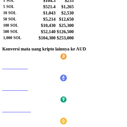
$104.3
$253
1
SOL
$521.4
$1,265
5
SOL
$1,043
$2,530
10
SOL
$5,214
$12,650
50
SOL
$10,430
$25,300
100
SOL
$52,140
$126,500
500
SOL
$104,300
$253,000
1,000
SOL
Konversi mata uang kripto lainnya ke AUD
BTC ke AUD
ETH ke AUD
USDT ke AUD