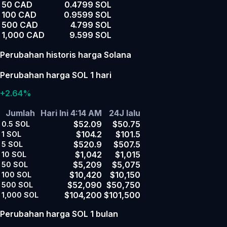
50 CAD
0.4799 SOL
100 CAD
0.9599 SOL
500 CAD
4.799 SOL
1,000 CAD
9.599 SOL
Perubahan historis harga Solana
Perubahan harga SOL 1 hari
+2.64%
Jumlah
Hari Ini 4:14 AM
24J lalu
$52.09
$50.75
0.5
SOL
$104.2
$101.5
1
SOL
$520.9
$507.5
5
SOL
$1,042
$1,015
10
SOL
$5,209
$5,075
50
SOL
$10,420
$10,150
100
SOL
$52,090
$50,750
500
SOL
$104,200
$101,500
1,000
SOL
Perubahan harga SOL 1 bulan