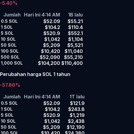
-5.40%
Jumlah
Hari Ini 4:14 AM
1B lalu
$52.09
$55.21
0.5
SOL
$104.2
$110.4
1
SOL
$520.9
$552.1
5
SOL
$1,042
$1,104
10
SOL
$5,209
$5,521
50
SOL
$10,420
$11,040
100
SOL
$52,090
$55,210
500
SOL
$104,200
$110,400
1,000
SOL
Perubahan harga SOL 1 tahun
-57.86%
Jumlah
Hari Ini 4:14 AM
1T lalu
$52.09
$121.9
0.5
SOL
$104.2
$243.8
1
SOL
$520.9
$1,219
5
SOL
$1,042
$2,438
10
SOL
$5,209
$12,190
50
SOL
$10,420
$24,380
100
SOL