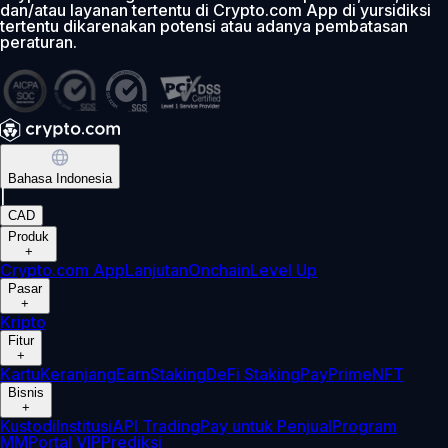
dan/atau layanan tertentu di Crypto.com App di yursidiksi
tertentu dikarenakan potensi atau adanya pembatasan
peraturan.
Bahasa Indonesia
|
CAD
Produk
+
Crypto.com App
Lanjutan
Onchain
Level Up
Pasar
+
Kripto
Fitur
+
Kartu
Keranjang
Earn
Staking
DeFi Staking
Pay
Prime
NFT
Bisnis
+
Kustodi
Institusi
API Trading
Pay untuk Penjual
Program
MM
Portal VIP
Prediksi