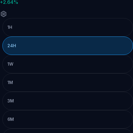
+2.64%
1H
24H
1W
1M
3M
6M