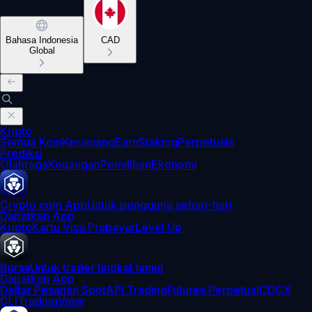
Bahasa Indonesia
CAD
Global
Kripto
Semua Koin
Keranjang
Earn
Staking
Perpetuals
Prediksi
Olahraga
Keuangan
Pemilihan
Ekonomi
Crypto.com App
Untuk pengguna sehari-hari
Dapatkan App
Kripto
Kartu Visa Prabayar
Level Up
Bursa
Untuk trader tingkat lanjut
Dapatkan App
Daftar Pesanan Spot
API Trading
Futures Perpetual
CDCX
CLI
TradingView