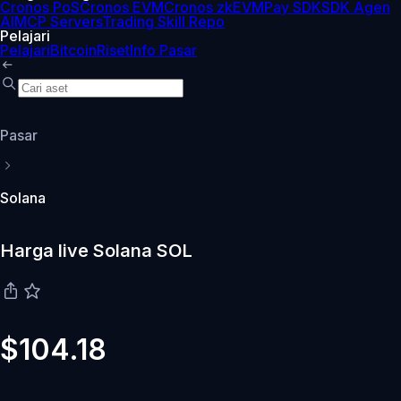
Cronos PoS
Cronos EVM
Cronos zkEVM
Pay SDK
SDK Agen
AI
MCP Servers
Trading Skill Repo
Pelajari
Pelajari
Bitcoin
Riset
Info Pasar
Pasar
Solana
Harga live Solana SOL
$104.18