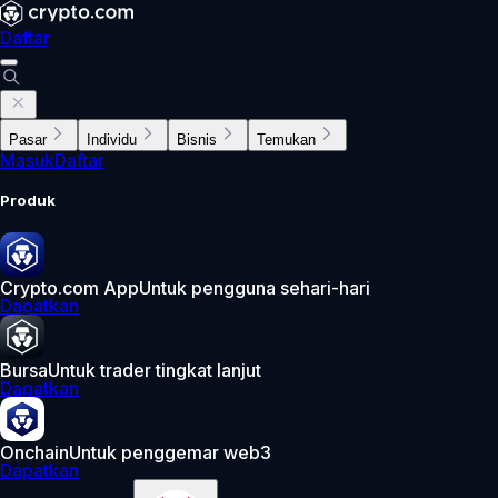
Daftar
Pasar
Individu
Bisnis
Temukan
Masuk
Daftar
Produk
Crypto.com App
Untuk pengguna sehari-hari
Dapatkan
Bursa
Untuk trader tingkat lanjut
Dapatkan
Onchain
Untuk penggemar web3
Dapatkan