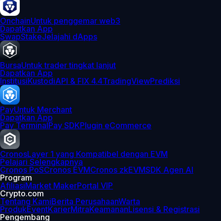
Onchain
Untuk penggemar web3
Dapatkan App
Swap
Stake
Jelajahi dApps
Bursa
Untuk trader tingkat lanjut
Dapatkan App
Institusi
Kustodi
API & FIX 4.4
TradingView
Prediksi
Pay
Untuk Merchant
Dapatkan App
Pay Terminal
Pay SDK
Plugin eCommerce
Cronos
Layer 1 yang Kompatibel dengan EVM
Pelajari Selengkapnya
Cronos PoS
Cronos EVM
Cronos zkEVM
SDK Agen AI
Program
Afiliasi
Market Maker
Portal VIP
Crypto.com
Tentang Kami
Berita Perusahaan
Warta
Produk
Event
Karier
Mitra
Keamanan
Lisensi & Registrasi
Pengembang