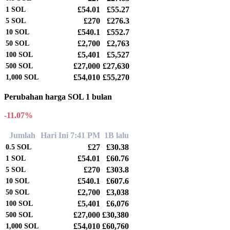
£54.01
£55.27
1
SOL
£270
£276.3
5
SOL
£540.1
£552.7
10
SOL
£2,700
£2,763
50
SOL
£5,401
£5,527
100
SOL
£27,000
£27,630
500
SOL
£54,010
£55,270
1,000
SOL
Perubahan harga SOL 1 bulan
-11.07%
Jumlah
Hari Ini 7:41 PM
1B lalu
£27
£30.38
0.5
SOL
£54.01
£60.76
1
SOL
£270
£303.8
5
SOL
£540.1
£607.6
10
SOL
£2,700
£3,038
50
SOL
£5,401
£6,076
100
SOL
£27,000
£30,380
500
SOL
£54,010
£60,760
1,000
SOL