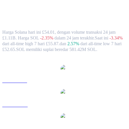
Nilai Tukar & Data Pasar Solana (SOL)
ke GBP
Harga Solana hari ini £54.01, dengan volume transaksi 24 jam
£1.11B. Harga SOL
-2.35%
dalam 24 jam terakhir.
Saat ini
-3.34%
dari all-time high 7 hari £55.87.
dan
2.57%
dari all-time low 7 hari
£52.65.
SOL memiliki suplai beredar 581.42M SOL.
Pasangan konversi Solana populer
SOL ke USD
SOL ke AUD