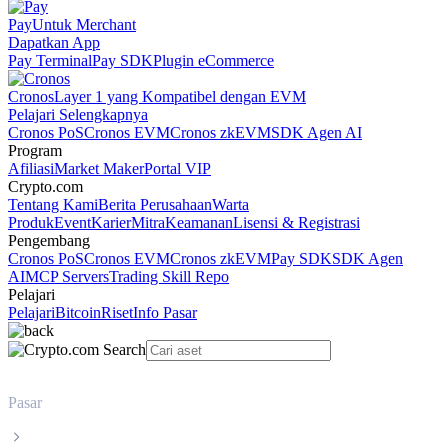
Pay
Untuk Merchant
Dapatkan App
Pay Terminal
Pay SDK
Plugin eCommerce
Cronos
Layer 1 yang Kompatibel dengan EVM
Pelajari Selengkapnya
Cronos PoS
Cronos EVM
Cronos zkEVM
SDK Agen AI
Program
Afiliasi
Market Maker
Portal VIP
Crypto.com
Tentang Kami
Berita Perusahaan
Warta
Produk
Event
Karier
Mitra
Keamanan
Lisensi & Registrasi
Pengembang
Cronos PoS
Cronos EVM
Cronos zkEVM
Pay SDK
SDK Agen
AI
MCP Servers
Trading Skill Repo
Pelajari
Pelajari
Bitcoin
Riset
Info Pasar
Pasar