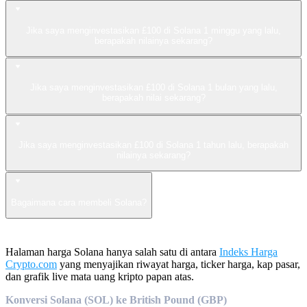
Jika saya menginvestasikan £100 di Solana 1 minggu yang lalu,
berapakah nilainya sekarang?
Jika saya menginvestasikan £100 di Solana 1 bulan yang lalu,
berapakah nilai sekarang?
Jika saya menginvestasikan £100 di Solana 1 tahun lalu, berapakah
nilainya sekarang?
Bagaimana cara membeli Solana?
Halaman harga Solana hanya salah satu di antara
Indeks Harga
Crypto.com
yang menyajikan riwayat harga, ticker harga, kap pasar,
dan grafik live mata uang kripto papan atas.
Konversi Solana (SOL) ke British Pound (GBP)