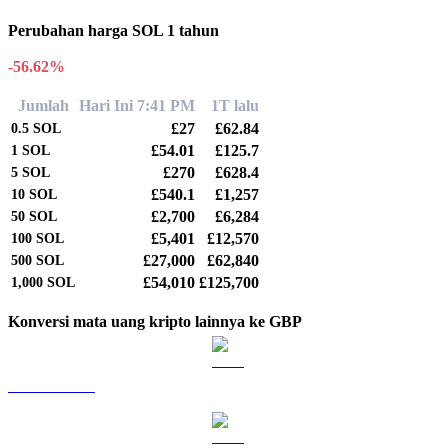
Perubahan harga SOL 1 tahun
-56.62%
Jumlah
Hari Ini 7:41 PM
1T lalu
£27
£62.84
0.5
SOL
£54.01
£125.7
1
SOL
£270
£628.4
5
SOL
£540.1
£1,257
10
SOL
£2,700
£6,284
50
SOL
£5,401
£12,570
100
SOL
£27,000
£62,840
500
SOL
£54,010
£125,700
1,000
SOL
Konversi mata uang kripto lainnya ke GBP
BTC ke GBP