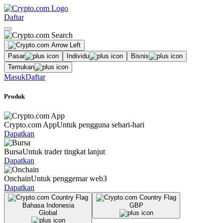
Daftar
Pasar
Individu
Bisnis
Temukan
Masuk
Daftar
Produk
Crypto.com App
Untuk pengguna sehari-hari
Dapatkan
Bursa
Untuk trader tingkat lanjut
Dapatkan
Onchain
Untuk penggemar web3
Dapatkan
Bahasa Indonesia
GBP
Global