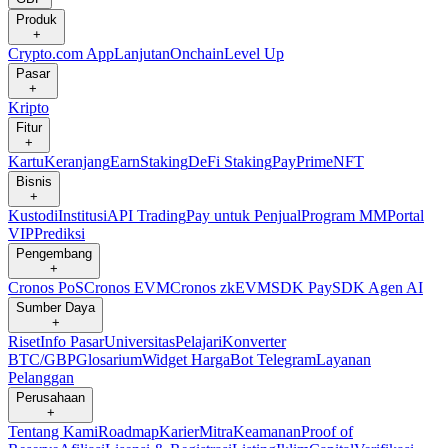
Produk
+
Crypto.com App
Lanjutan
Onchain
Level Up
Pasar
+
Kripto
Fitur
+
Kartu
Keranjang
Earn
Staking
DeFi Staking
Pay
Prime
NFT
Bisnis
+
Kustodi
Institusi
API Trading
Pay untuk Penjual
Program MM
Portal
VIP
Prediksi
Pengembang
+
Cronos PoS
Cronos EVM
Cronos zkEVM
SDK Pay
SDK Agen AI
Sumber Daya
+
Riset
Info Pasar
Universitas
Pelajari
Konverter
BTC/GBP
Glosarium
Widget Harga
Bot Telegram
Layanan
Pelanggan
Perusahaan
+
Tentang Kami
Roadmap
Karier
Mitra
Keamanan
Proof of