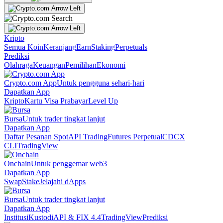
Kripto
Semua Koin
Keranjang
Earn
Staking
Perpetuals
Prediksi
Olahraga
Keuangan
Pemilihan
Ekonomi
Crypto.com App
Untuk pengguna sehari-hari
Dapatkan App
Kripto
Kartu Visa Prabayar
Level Up
Bursa
Untuk trader tingkat lanjut
Dapatkan App
Daftar Pesanan Spot
API Trading
Futures Perpetual
CDCX
CLI
TradingView
Onchain
Untuk penggemar web3
Dapatkan App
Swap
Stake
Jelajahi dApps
Bursa
Untuk trader tingkat lanjut
Dapatkan App
Institusi
Kustodi
API & FIX 4.4
TradingView
Prediksi