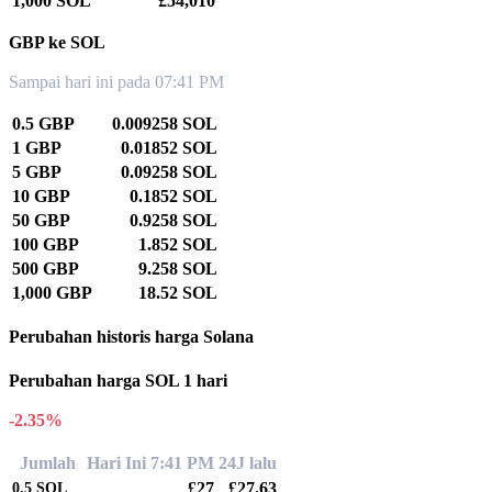
1,000 SOL
£54,010
GBP ke SOL
Sampai hari ini pada 07:41 PM
0.5 GBP
0.009258 SOL
1 GBP
0.01852 SOL
5 GBP
0.09258 SOL
10 GBP
0.1852 SOL
50 GBP
0.9258 SOL
100 GBP
1.852 SOL
500 GBP
9.258 SOL
1,000 GBP
18.52 SOL
Perubahan historis harga Solana
Perubahan harga SOL 1 hari
-2.35%
Jumlah
Hari Ini 7:41 PM
24J lalu
£27
£27.63
0.5
SOL