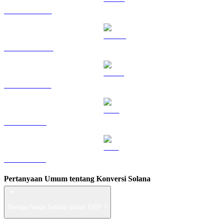
HYPE ke GBP
DOGE ke GBP
USDS ke GBP
LEO ke GBP
ZEC ke GBP
Pertanyaan Umum tentang Konversi Solana
Berapa harga Solana dalam GBP ?