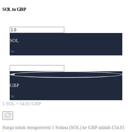
SOL
to
GBP
SOL
GBP
1
SOL
=
54.01
GBP
Harga untuk mengonversi 1 Solana (SOL) ke GBP adalah £54.01