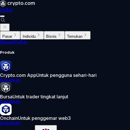
Daftar
Pasar
Individu
Bisnis
Temukan
Masuk
Daftar
Produk
Crypto.com App
Untuk pengguna sehari-hari
Dapatkan
Bursa
Untuk trader tingkat lanjut
Dapatkan
Onchain
Untuk penggemar web3
Dapatkan