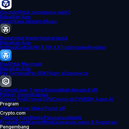
Onchain
Untuk penggemar web3
Dapatkan App
Swap
Stake
Jelajahi dApps
Bursa
Untuk trader tingkat lanjut
Dapatkan App
Institusi
Kustodi
API & FIX 4.4
TradingView
Prediksi
Pay
Untuk Merchant
Dapatkan App
Pay Terminal
Pay SDK
Plugin eCommerce
Cronos
Layer 1 yang Kompatibel dengan EVM
Pelajari Selengkapnya
Cronos PoS
Cronos EVM
Cronos zkEVM
SDK Agen AI
Program
Afiliasi
Market Maker
Portal VIP
Crypto.com
Tentang Kami
Berita Perusahaan
Warta
Produk
Event
Karier
Mitra
Keamanan
Lisensi & Registrasi
Pengembang