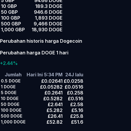
5 GBP
94.66 DOGE
10 GBP
189.3 DOGE
50 GBP
946.6 DOGE
100 GBP
1,893 DOGE
500 GBP
9,466 DOGE
1,000 GBP
18,930 DOGE
Perubahan historis harga Dogecoin
Perubahan harga DOGE 1 hari
+2.44%
Jumlah
Hari Ini 5:34 PM
24J lalu
£0.02641
£0.0258
0.5
DOGE
£0.05282
£0.0516
1
DOGE
£0.2641
£0.258
5
DOGE
£0.5282
£0.516
10
DOGE
£2.641
£2.58
50
DOGE
£5.282
£5.16
100
DOGE
£26.41
£25.8
500
DOGE
£52.82
£51.6
1,000
DOGE