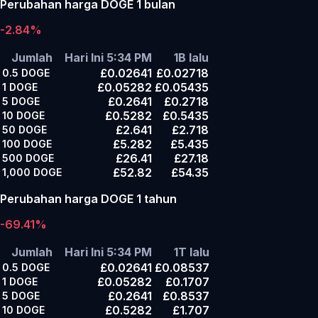
Perubahan harga DOGE 1 bulan
-2.84%
Jumlah
Hari Ini 5:34 PM
1B lalu
£0.02641
£0.02718
0.5
DOGE
£0.05282
£0.05435
1
DOGE
£0.2641
£0.2718
5
DOGE
£0.5282
£0.5435
10
DOGE
£2.641
£2.718
50
DOGE
£5.282
£5.435
100
DOGE
£26.41
£27.18
500
DOGE
£52.82
£54.35
1,000
DOGE
Perubahan harga DOGE 1 tahun
-69.41%
Jumlah
Hari Ini 5:34 PM
1T lalu
£0.02641
£0.08537
0.5
DOGE
£0.05282
£0.1707
1
DOGE
£0.2641
£0.8537
5
DOGE
£0.5282
£1.707
10
DOGE