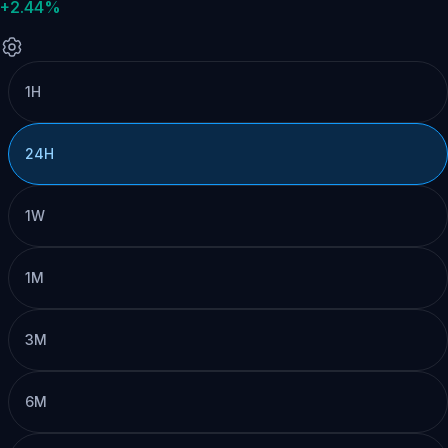
+2.44%
1H
24H
1W
1M
3M
6M