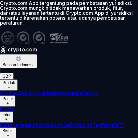
Crypto.com App tergantung pada pembatasan yurisdiksi.
Crypto.com mungkin tidak menawarkan produk, fitur,
dan/atau layanan tertentu di Crypto.com App di yursidiksi
tertentu dikarenakan potensi atau adanya pembatasan
peraturan.
Bahasa Indonesia
|
GBP
Produk
+
Crypto.com App
Lanjutan
Onchain
Level Up
Pasar
+
Kripto
Fitur
+
Kartu
Keranjang
Earn
Staking
DeFi Staking
Pay
Prime
NFT
Bisnis
+