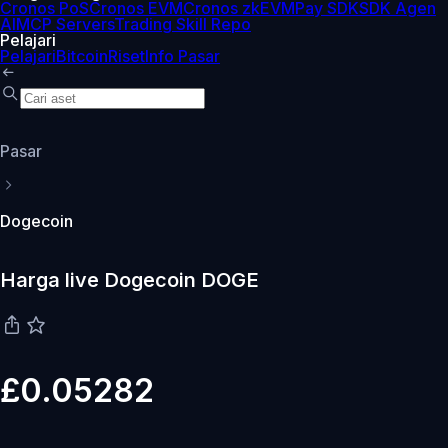
Cronos PoS
Cronos EVM
Cronos zkEVM
Pay SDK
SDK Agen
AI
MCP Servers
Trading Skill Repo
Pelajari
Pelajari
Bitcoin
Riset
Info Pasar
Pasar
Dogecoin
Harga live Dogecoin DOGE
£0.05282