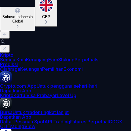
Bahasa Indonesia
GBP
Global
Kripto
Semua Koin
Keranjang
Earn
Staking
Perpetuals
Prediksi
Olahraga
Keuangan
Pemilihan
Ekonomi
Crypto.com App
Untuk pengguna sehari-hari
Dapatkan App
Kripto
Kartu Visa Prabayar
Level Up
Bursa
Untuk trader tingkat lanjut
Dapatkan App
Daftar Pesanan Spot
API Trading
Futures Perpetual
CDCX
CLI
TradingView