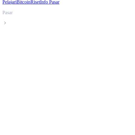
Pelajari
Bitcoin
Riset
Info Pasar
Pasar
Dogecoin
Harga live Dogecoin DOGE