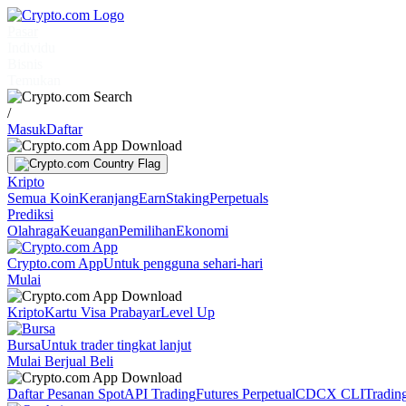
Pasar
Individu
Bisnis
Temukan
/
Masuk
Daftar
Kripto
Semua Koin
Keranjang
Earn
Staking
Perpetuals
Prediksi
Olahraga
Keuangan
Pemilihan
Ekonomi
Crypto.com App
Untuk pengguna sehari-hari
Mulai
Kripto
Kartu Visa Prabayar
Level Up
Bursa
Untuk trader tingkat lanjut
Mulai Berjual Beli
Daftar Pesanan Spot
API Trading
Futures Perpetual
CDCX CLI
Tradin