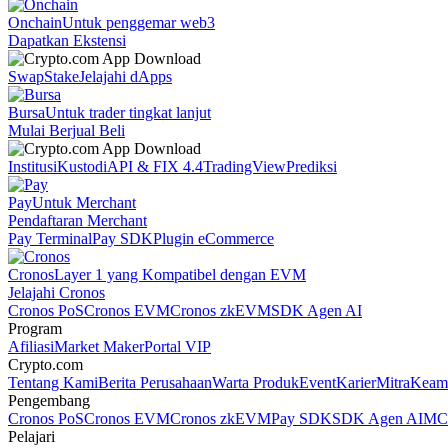
Onchain
Untuk penggemar web3
Dapatkan Ekstensi
Swap
Stake
Jelajahi dApps
Bursa
Untuk trader tingkat lanjut
Mulai Berjual Beli
Institusi
Kustodi
API & FIX 4.4
TradingView
Prediksi
Pay
Untuk Merchant
Pendaftaran Merchant
Pay Terminal
Pay SDK
Plugin eCommerce
Cronos
Layer 1 yang Kompatibel dengan EVM
Jelajahi Cronos
Cronos PoS
Cronos EVM
Cronos zkEVM
SDK Agen AI
Program
Afiliasi
Market Maker
Portal VIP
Crypto.com
Tentang Kami
Berita Perusahaan
Warta Produk
Event
Karier
Mitra
Keam
Pengembang
Cronos PoS
Cronos EVM
Cronos zkEVM
Pay SDK
SDK Agen AI
MCP
Pelajari