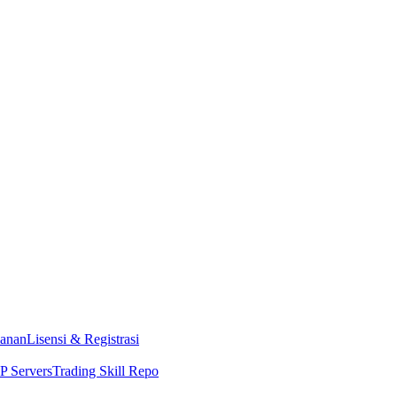
anan
Lisensi & Registrasi
 Servers
Trading Skill Repo