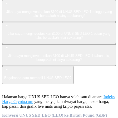
Jika saya menginvestasikan £100 di UNUS SED LEO 1 minggu yang
lalu, berapakah nilainya sekarang?
Jika saya menginvestasikan £100 di UNUS SED LEO 1 bulan yang
lalu, berapakah nilai sekarang?
Jika saya menginvestasikan £100 di UNUS SED LEO 1 tahun lalu,
berapakah nilainya sekarang?
Bagaimana cara membeli UNUS SED LEO?
Halaman harga UNUS SED LEO hanya salah satu di antara
Indeks
Harga Crypto.com
yang menyajikan riwayat harga, ticker harga,
kap pasar, dan grafik live mata uang kripto papan atas.
Konversi UNUS SED LEO (LEO) ke British Pound (GBP)