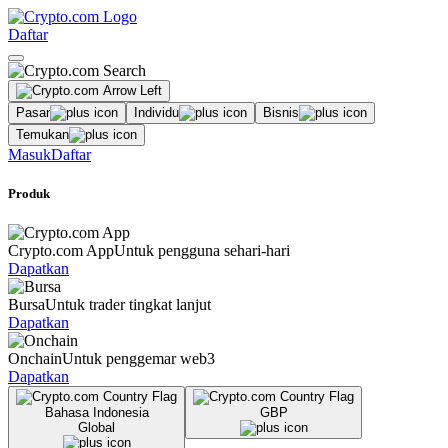
Daftar
Pasar
Individu
Bisnis
Temukan
Masuk
Daftar
Produk
Crypto.com App
Untuk pengguna sehari-hari
Dapatkan
Bursa
Untuk trader tingkat lanjut
Dapatkan
Onchain
Untuk penggemar web3
Dapatkan
Bahasa Indonesia
GBP
Global