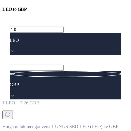
LEO
to
GBP
LEO
GBP
1
LEO
=
7.26
GBP
Harga untuk mengonversi 1 UNUS SED LEO (LEO) ke GBP