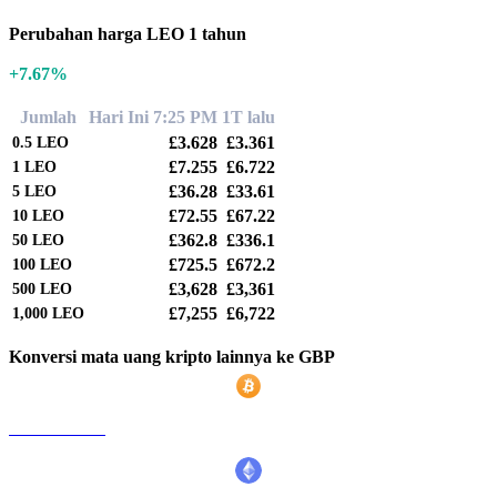
Perubahan harga LEO 1 tahun
+7.67%
Jumlah
Hari Ini 7:25 PM
1T lalu
£3.628
£3.361
0.5
LEO
£7.255
£6.722
1
LEO
£36.28
£33.61
5
LEO
£72.55
£67.22
10
LEO
£362.8
£336.1
50
LEO
£725.5
£672.2
100
LEO
£3,628
£3,361
500
LEO
£7,255
£6,722
1,000
LEO
Konversi mata uang kripto lainnya ke GBP
BTC ke GBP