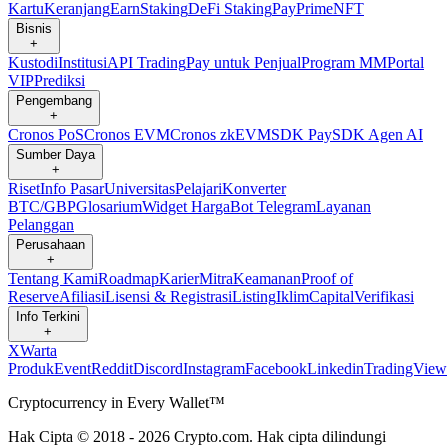
Kartu
Keranjang
Earn
Staking
DeFi Staking
Pay
Prime
NFT
Bisnis
+
Kustodi
Institusi
API Trading
Pay untuk Penjual
Program MM
Portal
VIP
Prediksi
Pengembang
+
Cronos PoS
Cronos EVM
Cronos zkEVM
SDK Pay
SDK Agen AI
Sumber Daya
+
Riset
Info Pasar
Universitas
Pelajari
Konverter
BTC/GBP
Glosarium
Widget Harga
Bot Telegram
Layanan
Pelanggan
Perusahaan
+
Tentang Kami
Roadmap
Karier
Mitra
Keamanan
Proof of
Reserve
Afiliasi
Lisensi & Registrasi
Listing
Iklim
Capital
Verifikasi
Info Terkini
+
X
Warta
Produk
Event
Reddit
Discord
Instagram
Facebook
Linkedin
TradingView
Cryptocurrency in Every Wallet™
Hak Cipta © 2018 - 2026 Crypto.com. Hak cipta dilindungi