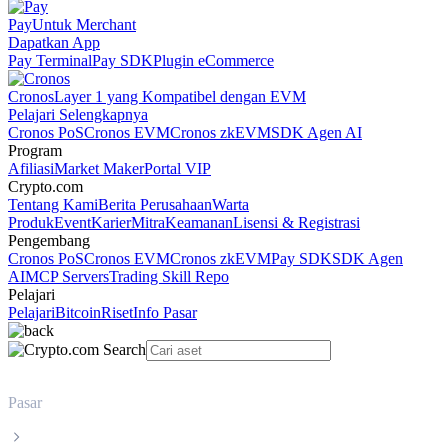
Pay
Untuk Merchant
Dapatkan App
Pay Terminal
Pay SDK
Plugin eCommerce
Cronos
Layer 1 yang Kompatibel dengan EVM
Pelajari Selengkapnya
Cronos PoS
Cronos EVM
Cronos zkEVM
SDK Agen AI
Program
Afiliasi
Market Maker
Portal VIP
Crypto.com
Tentang Kami
Berita Perusahaan
Warta
Produk
Event
Karier
Mitra
Keamanan
Lisensi & Registrasi
Pengembang
Cronos PoS
Cronos EVM
Cronos zkEVM
Pay SDK
SDK Agen
AI
MCP Servers
Trading Skill Repo
Pelajari
Pelajari
Bitcoin
Riset
Info Pasar
Pasar