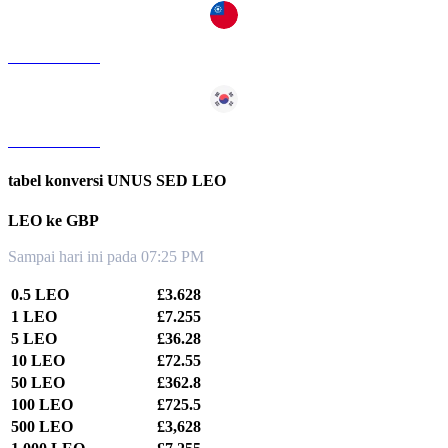
LEO ke TWD
LEO ke KRW
tabel konversi UNUS SED LEO
LEO ke GBP
Sampai hari ini pada 07:25 PM
0.5 LEO
£3.628
1 LEO
£7.255
5 LEO
£36.28
10 LEO
£72.55
50 LEO
£362.8
100 LEO
£725.5
500 LEO
£3,628