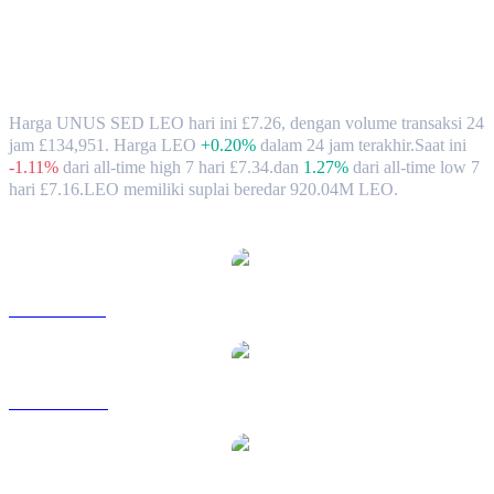
Nilai Tukar & Data Pasar UNUS SED
LEO (LEO) ke GBP
Harga UNUS SED LEO hari ini £7.26, dengan volume transaksi 24
jam £134,951. Harga LEO
+0.20%
dalam 24 jam terakhir.
Saat ini
-1.11%
dari all-time high 7 hari £7.34.
dan
1.27%
dari all-time low 7
hari £7.16.
LEO memiliki suplai beredar 920.04M LEO.
Pasangan konversi UNUS SED LEO populer
LEO ke USD
LEO ke AUD