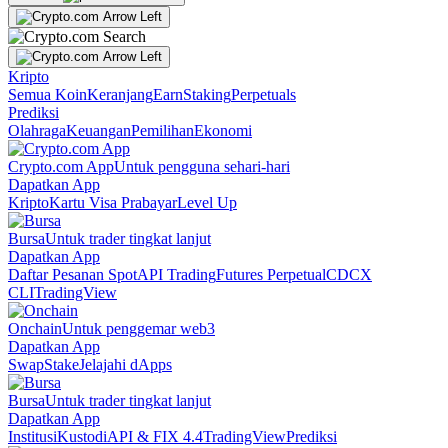
Kripto
Semua Koin
Keranjang
Earn
Staking
Perpetuals
Prediksi
Olahraga
Keuangan
Pemilihan
Ekonomi
Crypto.com App
Untuk pengguna sehari-hari
Dapatkan App
Kripto
Kartu Visa Prabayar
Level Up
Bursa
Untuk trader tingkat lanjut
Dapatkan App
Daftar Pesanan Spot
API Trading
Futures Perpetual
CDCX
CLI
TradingView
Onchain
Untuk penggemar web3
Dapatkan App
Swap
Stake
Jelajahi dApps
Bursa
Untuk trader tingkat lanjut
Dapatkan App
Institusi
Kustodi
API & FIX 4.4
TradingView
Prediksi