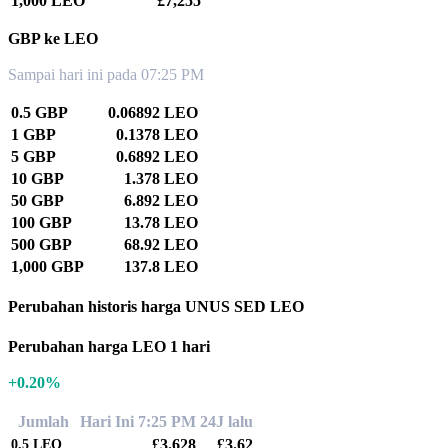
1,000 LEO
£7,255
GBP ke LEO
Sampai hari ini pada 07:25 PM
0.5 GBP
0.06892 LEO
1 GBP
0.1378 LEO
5 GBP
0.6892 LEO
10 GBP
1.378 LEO
50 GBP
6.892 LEO
100 GBP
13.78 LEO
500 GBP
68.92 LEO
1,000 GBP
137.8 LEO
Perubahan historis harga UNUS SED LEO
Perubahan harga LEO 1 hari
+0.20%
Jumlah
Hari Ini 7:25 PM
24J lalu
£3.628
£3.62
0.5
LEO