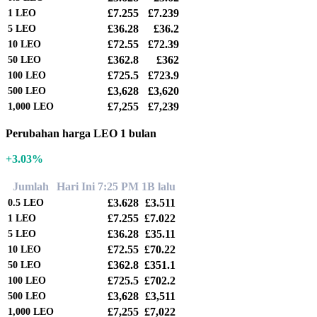
£7.255
£7.239
1
LEO
£36.28
£36.2
5
LEO
£72.55
£72.39
10
LEO
£362.8
£362
50
LEO
£725.5
£723.9
100
LEO
£3,628
£3,620
500
LEO
£7,255
£7,239
1,000
LEO
Perubahan harga LEO 1 bulan
+3.03%
Jumlah
Hari Ini 7:25 PM
1B lalu
£3.628
£3.511
0.5
LEO
£7.255
£7.022
1
LEO
£36.28
£35.11
5
LEO
£72.55
£70.22
10
LEO
£362.8
£351.1
50
LEO
£725.5
£702.2
100
LEO
£3,628
£3,511
500
LEO
£7,255
£7,022
1,000
LEO