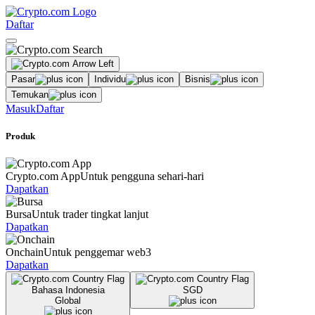
Daftar
Pasar
Individu
Bisnis
Temukan
Masuk
Daftar
Produk
Crypto.com App
Untuk pengguna sehari-hari
Dapatkan
Bursa
Untuk trader tingkat lanjut
Dapatkan
Onchain
Untuk penggemar web3
Dapatkan
Bahasa Indonesia
SGD
Global