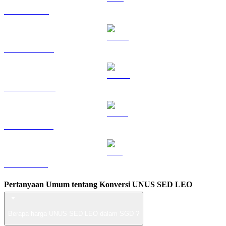
TRX ke SGD
HYPE ke SGD
DOGE ke SGD
USDS ke SGD
ZEC ke SGD
Pertanyaan Umum tentang Konversi UNUS SED LEO
Berapa harga UNUS SED LEO dalam SGD ?