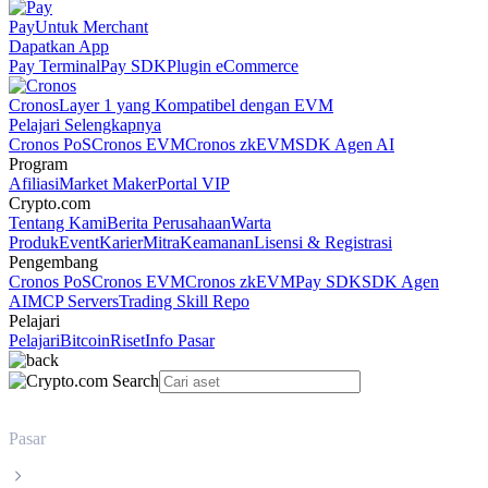
Pay
Untuk Merchant
Dapatkan App
Pay Terminal
Pay SDK
Plugin eCommerce
Cronos
Layer 1 yang Kompatibel dengan EVM
Pelajari Selengkapnya
Cronos PoS
Cronos EVM
Cronos zkEVM
SDK Agen AI
Program
Afiliasi
Market Maker
Portal VIP
Crypto.com
Tentang Kami
Berita Perusahaan
Warta
Produk
Event
Karier
Mitra
Keamanan
Lisensi & Registrasi
Pengembang
Cronos PoS
Cronos EVM
Cronos zkEVM
Pay SDK
SDK Agen
AI
MCP Servers
Trading Skill Repo
Pelajari
Pelajari
Bitcoin
Riset
Info Pasar
Pasar