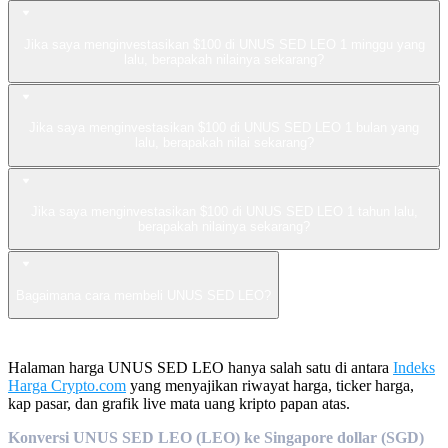
Jika saya menginvestasikan $100 di UNUS SED LEO 1 minggu yang
lalu, berapakah nilainya sekarang?
Jika saya menginvestasikan $100 di UNUS SED LEO 1 bulan yang
lalu, berapakah nilai sekarang?
Jika saya menginvestasikan $100 di UNUS SED LEO 1 tahun lalu,
berapakah nilainya sekarang?
Bagaimana cara membeli UNUS SED LEO?
Halaman harga UNUS SED LEO hanya salah satu di antara
Indeks
Harga Crypto.com
yang menyajikan riwayat harga, ticker harga,
kap pasar, dan grafik live mata uang kripto papan atas.
Konversi UNUS SED LEO (LEO) ke Singapore dollar (SGD)