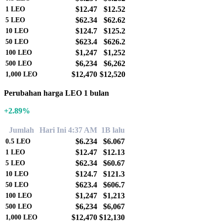
$12.47
$12.52
1
LEO
$62.34
$62.62
5
LEO
$124.7
$125.2
10
LEO
$623.4
$626.2
50
LEO
$1,247
$1,252
100
LEO
$6,234
$6,262
500
LEO
$12,470
$12,520
1,000
LEO
Perubahan harga LEO 1 bulan
+2.89%
Jumlah
Hari Ini 4:37 AM
1B lalu
$6.234
$6.067
0.5
LEO
$12.47
$12.13
1
LEO
$62.34
$60.67
5
LEO
$124.7
$121.3
10
LEO
$623.4
$606.7
50
LEO
$1,247
$1,213
100
LEO
$6,234
$6,067
500
LEO
$12,470
$12,130
1,000
LEO