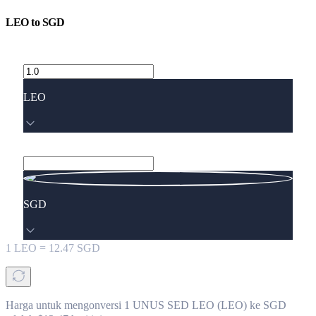
LEO
to
SGD
LEO
SGD
1
LEO
=
12.47
SGD
Harga untuk mengonversi 1 UNUS SED LEO (LEO) ke SGD