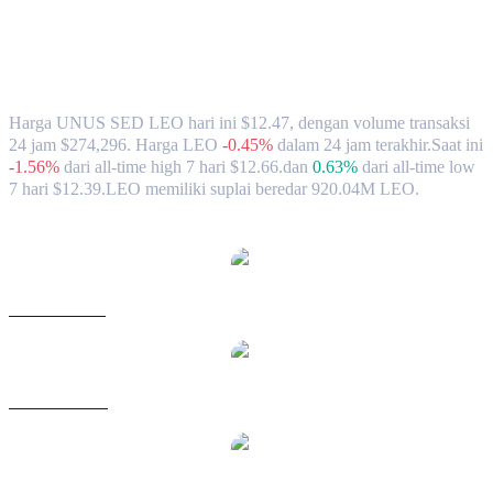
Nilai Tukar & Data Pasar UNUS SED
LEO (LEO) ke SGD
Harga UNUS SED LEO hari ini $12.47, dengan volume transaksi
24 jam $274,296. Harga LEO
-0.45%
dalam 24 jam terakhir.
Saat ini
-1.56%
dari all-time high 7 hari $12.66.
dan
0.63%
dari all-time low
7 hari $12.39.
LEO memiliki suplai beredar 920.04M LEO.
Pasangan konversi UNUS SED LEO populer
LEO ke USD
LEO ke AUD