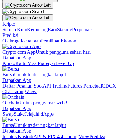
Kripto
Semua Koin
Keranjang
Earn
Staking
Perpetuals
Prediksi
Olahraga
Keuangan
Pemilihan
Ekonomi
Crypto.com App
Untuk pengguna sehari-hari
Dapatkan App
Kripto
Kartu Visa Prabayar
Level Up
Bursa
Untuk trader tingkat lanjut
Dapatkan App
Daftar Pesanan Spot
API Trading
Futures Perpetual
CDCX
CLI
TradingView
Onchain
Untuk penggemar web3
Dapatkan App
Swap
Stake
Jelajahi dApps
Bursa
Untuk trader tingkat lanjut
Dapatkan App
Institusi
Kustodi
API & FIX 4.4
TradingView
Prediksi