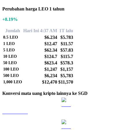
Perubahan harga LEO 1 tahun
+8.19%
Jumlah
Hari Ini 4:37 AM
1T lalu
$6.234
$5.783
0.5
LEO
$12.47
$11.57
1
LEO
$62.34
$57.83
5
LEO
$124.7
$115.7
10
LEO
$623.4
$578.3
50
LEO
$1,247
$1,157
100
LEO
$6,234
$5,783
500
LEO
$12,470
$11,570
1,000
LEO
Konversi mata uang kripto lainnya ke SGD
BTC ke SGD