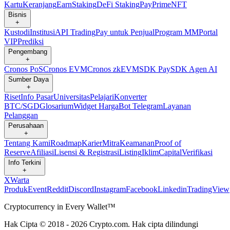
Kartu
Keranjang
Earn
Staking
DeFi Staking
Pay
Prime
NFT
Bisnis
+
Kustodi
Institusi
API Trading
Pay untuk Penjual
Program MM
Portal
VIP
Prediksi
Pengembang
+
Cronos PoS
Cronos EVM
Cronos zkEVM
SDK Pay
SDK Agen AI
Sumber Daya
+
Riset
Info Pasar
Universitas
Pelajari
Konverter
BTC/SGD
Glosarium
Widget Harga
Bot Telegram
Layanan
Pelanggan
Perusahaan
+
Tentang Kami
Roadmap
Karier
Mitra
Keamanan
Proof of
Reserve
Afiliasi
Lisensi & Registrasi
Listing
Iklim
Capital
Verifikasi
Info Terkini
+
X
Warta
Produk
Event
Reddit
Discord
Instagram
Facebook
Linkedin
TradingView
Cryptocurrency in Every Wallet™
Hak Cipta © 2018 - 2026 Crypto.com. Hak cipta dilindungi