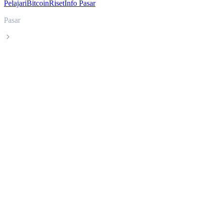
Pelajari
Bitcoin
Riset
Info Pasar
Pasar
XRP
Harga live XRP XRP