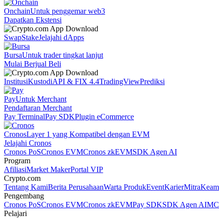
Onchain
Untuk penggemar web3
Dapatkan Ekstensi
Swap
Stake
Jelajahi dApps
Bursa
Untuk trader tingkat lanjut
Mulai Berjual Beli
Institusi
Kustodi
API & FIX 4.4
TradingView
Prediksi
Pay
Untuk Merchant
Pendaftaran Merchant
Pay Terminal
Pay SDK
Plugin eCommerce
Cronos
Layer 1 yang Kompatibel dengan EVM
Jelajahi Cronos
Cronos PoS
Cronos EVM
Cronos zkEVM
SDK Agen AI
Program
Afiliasi
Market Maker
Portal VIP
Crypto.com
Tentang Kami
Berita Perusahaan
Warta Produk
Event
Karier
Mitra
Keam
Pengembang
Cronos PoS
Cronos EVM
Cronos zkEVM
Pay SDK
SDK Agen AI
MCP
Pelajari