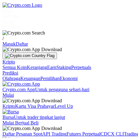
Pasar
Individu
Bisnis
Temukan
/
Masuk
Daftar
Kripto
Semua Koin
Keranjang
Earn
Staking
Perpetuals
Prediksi
Olahraga
Keuangan
Pemilihan
Ekonomi
Crypto.com App
Untuk pengguna sehari-hari
Mulai
Kripto
Kartu Visa Prabayar
Level Up
Bursa
Untuk trader tingkat lanjut
Mulai Berjual Beli
Daftar Pesanan Spot
API Trading
Futures Perpetual
CDCX CLI
Tradin