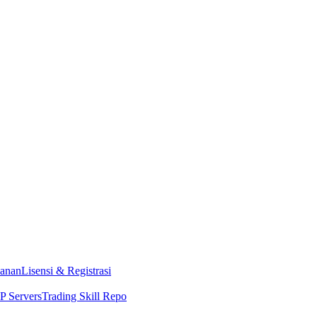
anan
Lisensi & Registrasi
 Servers
Trading Skill Repo