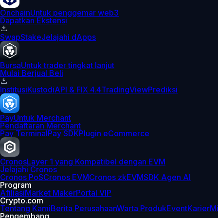
Onchain
Untuk penggemar web3
Dapatkan Ekstensi
Swap
Stake
Jelajahi dApps
Bursa
Untuk trader tingkat lanjut
Mulai Berjual Beli
Institusi
Kustodi
API & FIX 4.4
TradingView
Prediksi
Pay
Untuk Merchant
Pendaftaran Merchant
Pay Terminal
Pay SDK
Plugin eCommerce
Cronos
Layer 1 yang Kompatibel dengan EVM
Jelajahi Cronos
Cronos PoS
Cronos EVM
Cronos zkEVM
SDK Agen AI
Program
Afiliasi
Market Maker
Portal VIP
Crypto.com
Tentang Kami
Berita Perusahaan
Warta Produk
Event
Karier
Mi
Pengembang