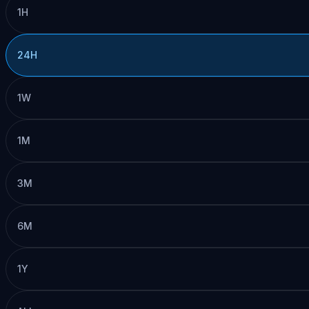
1H
24H
1W
1M
3M
6M
1Y