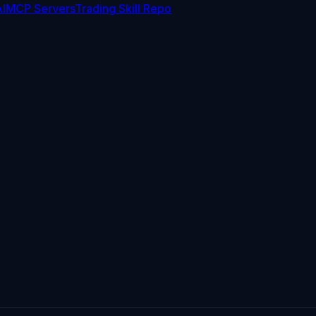
I
MCP Servers
Trading Skill Repo