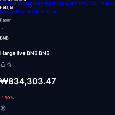
Cronos PoS
Cronos EVM
Cronos zkEVM
Pay SDK
SDK Agen A
Pelajari
Pelajari
Bitcoin
Riset
Info Pasar
Pasar
BNB
Harga live BNB BNB
₩834,303.47
-1.59%