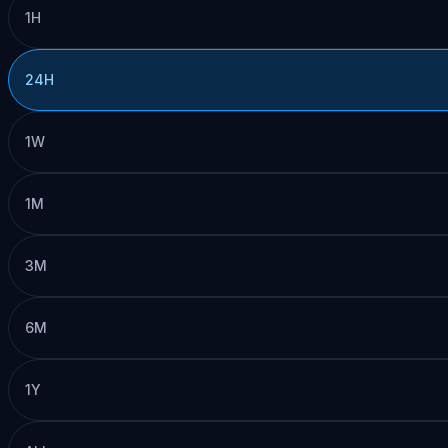
1H
24H
1W
1M
3M
6M
1Y