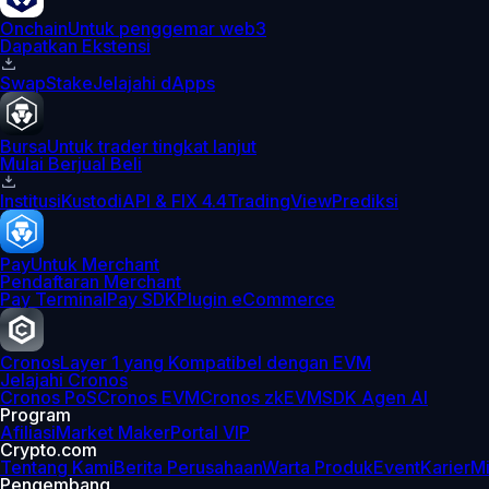
Onchain
Untuk penggemar web3
Dapatkan Ekstensi
Swap
Stake
Jelajahi dApps
Bursa
Untuk trader tingkat lanjut
Mulai Berjual Beli
Institusi
Kustodi
API & FIX 4.4
TradingView
Prediksi
Pay
Untuk Merchant
Pendaftaran Merchant
Pay Terminal
Pay SDK
Plugin eCommerce
Cronos
Layer 1 yang Kompatibel dengan EVM
Jelajahi Cronos
Cronos PoS
Cronos EVM
Cronos zkEVM
SDK Agen AI
Program
Afiliasi
Market Maker
Portal VIP
Crypto.com
Tentang Kami
Berita Perusahaan
Warta Produk
Event
Karier
Mi
Pengembang