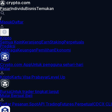
Pasar
Individu
Bisnis
Temukan
/
Masuk
Daftar
Kripto
Semua Koin
Keranjang
Earn
Staking
Perpetuals
Prediksi
Olahraga
Keuangan
Pemilihan
Ekonomi
Crypto.com App
Untuk pengguna sehari-hari
Mulai
Kripto
Kartu Visa Prabayar
Level Up
Bursa
Untuk trader tingkat lanjut
Mulai Berjual Beli
Daftar Pesanan Spot
API Trading
Futures Perpetual
CDCX CLI