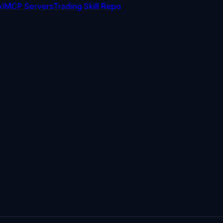
I
MCP Servers
Trading Skill Repo