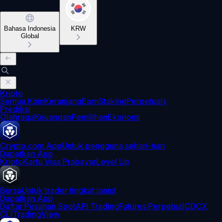
Bahasa Indonesia
KRW
Global
Kripto
Semua Koin
Keranjang
Earn
Staking
Perpetuals
Prediksi
Olahraga
Keuangan
Pemilihan
Ekonomi
Crypto.com App
Untuk pengguna sehari-hari
Dapatkan App
Kripto
Kartu Visa Prabayar
Level Up
Bursa
Untuk trader tingkat lanjut
Dapatkan App
Daftar Pesanan Spot
API Trading
Futures Perpetual
CDCX
CLI
TradingView