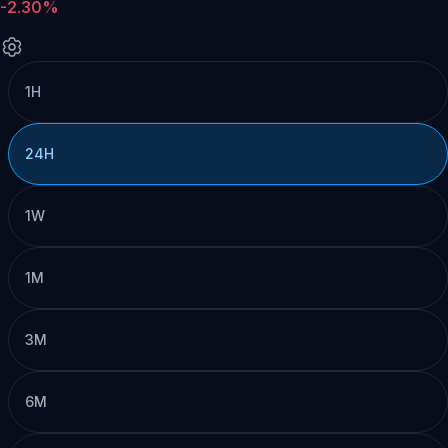
-2.30%
1H
24H
1W
1M
3M
6M