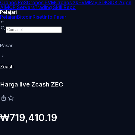
Cronos PoS
Cronos EVM
Cronos zkEVM
Pay SDK
SDK Agen
AI
MCP Servers
Trading Skill Repo
Pelajari
Pelajari
Bitcoin
Riset
Info Pasar
Pasar
Zcash
Harga live Zcash ZEC
₩719,410.19