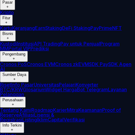
Pasar
+
Kripto
Fitur
+
Kartu
Keranjang
Earn
Staking
DeFi Staking
Pay
Prime
NFT
Bisnis
+
Kustodi
Institusi
API Trading
Pay untuk Penjual
Program
MM
Portal VIP
Prediksi
Pengembang
+
Cronos PoS
Cronos EVM
Cronos zkEVM
SDK Pay
SDK Agen
AI
Sumber Daya
+
Riset
Info Pasar
Universitas
Pelajari
Konverter
BTC/KRW
Glosarium
Widget Harga
Bot Telegram
Layanan
Pelanggan
Perusahaan
+
Tentang Kami
Roadmap
Karier
Mitra
Keamanan
Proof of
Reserve
Afiliasi
Lisensi &
Registrasi
Listing
Iklim
Capital
Verifikasi
Info Terkini
+