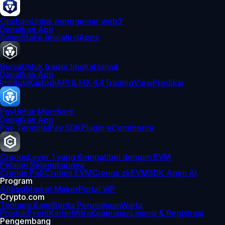
Onchain
Untuk penggemar web3
Dapatkan App
Swap
Stake
Jelajahi dApps
Bursa
Untuk trader tingkat lanjut
Dapatkan App
Institusi
Kustodi
API & FIX 4.4
TradingView
Prediksi
Pay
Untuk Merchant
Dapatkan App
Pay Terminal
Pay SDK
Plugin eCommerce
Cronos
Layer 1 yang Kompatibel dengan EVM
Pelajari Selengkapnya
Cronos PoS
Cronos EVM
Cronos zkEVM
SDK Agen AI
Program
Afiliasi
Market Maker
Portal VIP
Crypto.com
Tentang Kami
Berita Perusahaan
Warta
Produk
Event
Karier
Mitra
Keamanan
Lisensi & Registrasi
Pengembang