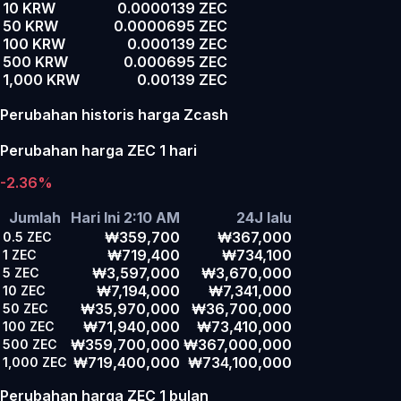
10 KRW
0.0000139 ZEC
50 KRW
0.0000695 ZEC
100 KRW
0.000139 ZEC
500 KRW
0.000695 ZEC
1,000 KRW
0.00139 ZEC
Perubahan historis harga Zcash
Perubahan harga ZEC 1 hari
-2.36%
Jumlah
Hari Ini 2:10 AM
24J lalu
₩359,700
₩367,000
0.5
ZEC
₩719,400
₩734,100
1
ZEC
₩3,597,000
₩3,670,000
5
ZEC
₩7,194,000
₩7,341,000
10
ZEC
₩35,970,000
₩36,700,000
50
ZEC
₩71,940,000
₩73,410,000
100
ZEC
₩359,700,000
₩367,000,000
500
ZEC
₩719,400,000
₩734,100,000
1,000
ZEC
Perubahan harga ZEC 1 bulan