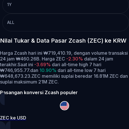
1Y
ALL
Nilai Tukar & Data Pasar Zcash (ZEC) ke KRW
Harga Zcash hari ini ₩719,410.19, dengan volume transaksi
24 jam ₩460.26B. Harga ZEC
-2.30%
dalam 24 jam
terakhir.
Saat ini
-3.69%
dari all-time high 7 hari
₩746,955.77.
dan
10.90%
dari all-time low 7 hari
₩648,673.23.
ZEC memiliki suplai beredar 16.81M ZEC dan
suplai maksimum 21M ZEC.
Pasangan konversi Zcash populer
ZEC ke USD