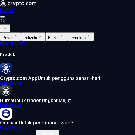
Daftar
Pasar
Individu
Bisnis
Temukan
Masuk
Daftar
Produk
Crypto.com App
Untuk pengguna sehari-hari
Dapatkan
Bursa
Untuk trader tingkat lanjut
Dapatkan
Onchain
Untuk penggemar web3
Dapatkan