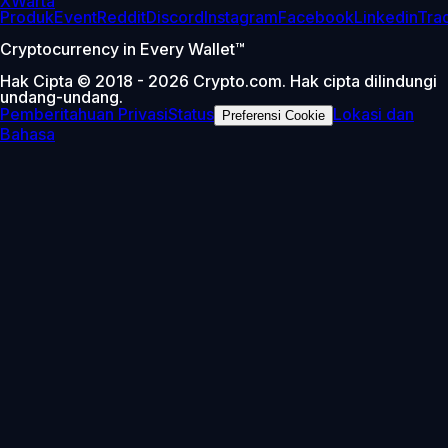
X
Warta
Produk
Event
Reddit
Discord
Instagram
Facebook
Linkedin
Tra
Cryptocurrency in Every Wallet™
Hak Cipta © 2018 - 2026 Crypto.com. Hak cipta dilindungi
undang-undang.
Pemberitahuan Privasi
Status
Lokasi dan
Preferensi Cookie
Bahasa