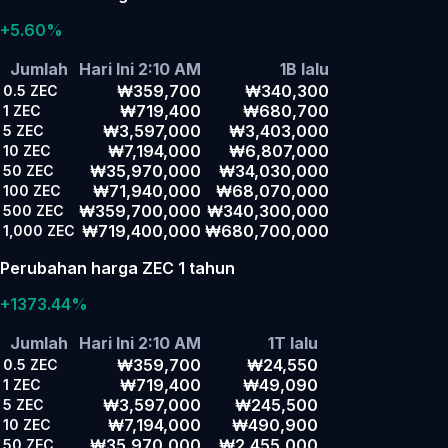
+5.60%
Jumlah
Hari Ini 2:10 AM
1B lalu
₩359,700
₩340,300
0.5
ZEC
₩719,400
₩680,700
1
ZEC
₩3,597,000
₩3,403,000
5
ZEC
₩7,194,000
₩6,807,000
10
ZEC
₩35,970,000
₩34,030,000
50
ZEC
₩71,940,000
₩68,070,000
100
ZEC
₩359,700,000
₩340,300,000
500
ZEC
₩719,400,000
₩680,700,000
1,000
ZEC
Perubahan harga ZEC 1 tahun
+1373.44%
Jumlah
Hari Ini 2:10 AM
1T lalu
₩359,700
₩24,550
0.5
ZEC
₩719,400
₩49,090
1
ZEC
₩3,597,000
₩245,500
5
ZEC
₩7,194,000
₩490,900
10
ZEC
₩35,970,000
₩2,455,000
50
ZEC