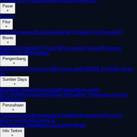
Crypto.com App
Lanjutan
Onchain
Level Up
Pasar
+
Kripto
Fitur
+
Kartu
Keranjang
Earn
Staking
DeFi Staking
Pay
Prime
NFT
Bisnis
+
Kustodi
Institusi
API Trading
Pay untuk Penjual
Program
MM
Portal VIP
Prediksi
Pengembang
+
Cronos PoS
Cronos EVM
Cronos zkEVM
SDK Pay
SDK Agen
AI
Sumber Daya
+
Riset
Info Pasar
Universitas
Pelajari
Konverter
BTC/KRW
Glosarium
Widget Harga
Bot Telegram
Layanan
Pelanggan
Perusahaan
+
Tentang Kami
Roadmap
Karier
Mitra
Keamanan
Proof of
Reserve
Afiliasi
Lisensi &
Registrasi
Listing
Iklim
Capital
Verifikasi
Info Terkini
+