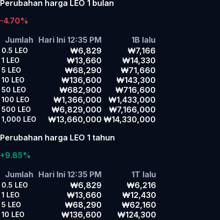
Perubahan harga LEO 1 bulan
-4.70%
Jumlah
Hari Ini 12:35 PM
1B lalu
₩6,829
₩7,166
0.5
LEO
₩13,660
₩14,330
1
LEO
₩68,290
₩71,660
5
LEO
₩136,600
₩143,300
10
LEO
₩682,900
₩716,600
50
LEO
₩1,366,000
₩1,433,000
100
LEO
₩6,829,000
₩7,166,000
500
LEO
₩13,660,000
₩14,330,000
1,000
LEO
Perubahan harga LEO 1 tahun
+9.85%
Jumlah
Hari Ini 12:35 PM
1T lalu
₩6,829
₩6,216
0.5
LEO
₩13,660
₩12,430
1
LEO
₩68,290
₩62,160
5
LEO
₩136,600
₩124,300
10
LEO