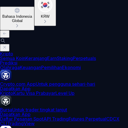
Bahasa Indonesia
KRW
Global
Kripto
Semua Koin
Keranjang
Earn
Staking
Perpetuals
Prediksi
Olahraga
Keuangan
Pemilihan
Ekonomi
Crypto.com App
Untuk pengguna sehari-hari
Dapatkan App
Kripto
Kartu Visa Prabayar
Level Up
Bursa
Untuk trader tingkat lanjut
Dapatkan App
Daftar Pesanan Spot
API Trading
Futures Perpetual
CDCX
CLI
TradingView