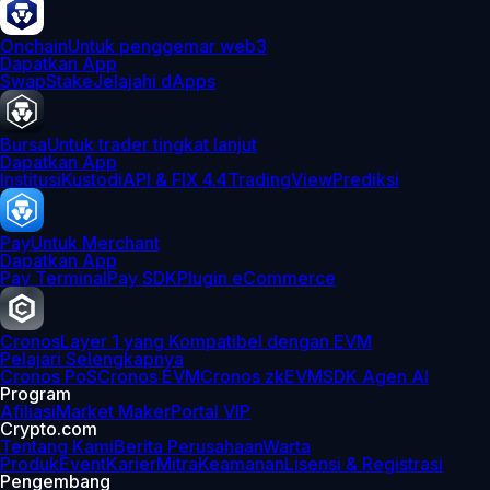
Onchain
Untuk penggemar web3
Dapatkan App
Swap
Stake
Jelajahi dApps
Bursa
Untuk trader tingkat lanjut
Dapatkan App
Institusi
Kustodi
API & FIX 4.4
TradingView
Prediksi
Pay
Untuk Merchant
Dapatkan App
Pay Terminal
Pay SDK
Plugin eCommerce
Cronos
Layer 1 yang Kompatibel dengan EVM
Pelajari Selengkapnya
Cronos PoS
Cronos EVM
Cronos zkEVM
SDK Agen AI
Program
Afiliasi
Market Maker
Portal VIP
Crypto.com
Tentang Kami
Berita Perusahaan
Warta
Produk
Event
Karier
Mitra
Keamanan
Lisensi & Registrasi
Pengembang