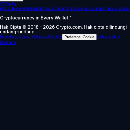
X
Warta
Produk
Event
Reddit
Discord
Instagram
Facebook
Linkedin
Tra
Cryptocurrency in Every Wallet™
Hak Cipta © 2018 - 2026 Crypto.com. Hak cipta dilindungi
undang-undang.
Pemberitahuan Privasi
Status
Lokasi dan
Preferensi Cookie
Bahasa