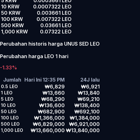
5 KRW
0.0003661 LEO
10 KRW
0.0007322 LEO
50 KRW
0.003661 LEO
100 KRW
0.007322 LEO
500 KRW
0.03661 LEO
1,000 KRW
0.07322 LEO
Perubahan historis harga UNUS SED LEO
Perubahan harga LEO 1 hari
-1.33%
Jumlah
Hari Ini 12:35 PM
24J lalu
₩6,829
₩6,921
0.5
LEO
₩13,660
₩13,840
1
LEO
₩68,290
₩69,210
5
LEO
₩136,600
₩138,400
10
LEO
₩682,900
₩692,100
50
LEO
₩1,366,000
₩1,384,000
100
LEO
₩6,829,000
₩6,921,000
500
LEO
₩13,660,000
₩13,840,000
1,000
LEO