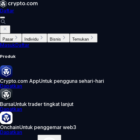
Daftar
Pasar
Individu
Bisnis
Temukan
Masuk
Daftar
Produk
Crypto.com App
Untuk pengguna sehari-hari
Dapatkan
Bursa
Untuk trader tingkat lanjut
Dapatkan
Onchain
Untuk penggemar web3
Dapatkan