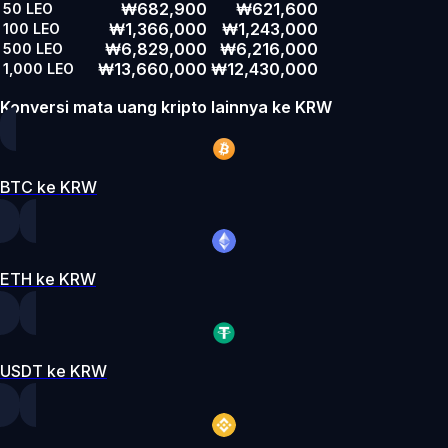
₩682,900
₩621,600
50
LEO
₩1,366,000
₩1,243,000
100
LEO
₩6,829,000
₩6,216,000
500
LEO
₩13,660,000
₩12,430,000
1,000
LEO
Konversi mata uang kripto lainnya ke KRW
BTC ke KRW
ETH ke KRW
USDT ke KRW