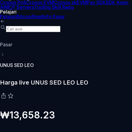
Cronos PoS
Cronos EVM
Cronos zkEVM
Pay SDK
SDK Agen
AI
MCP Servers
Trading Skill Repo
Pelajari
Pelajari
Bitcoin
Riset
Info Pasar
Pasar
UNUS SED LEO
Harga live UNUS SED LEO LEO
₩13,658.23