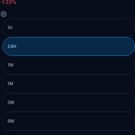
-1.33%
1H
24H
1W
1M
3M
6M