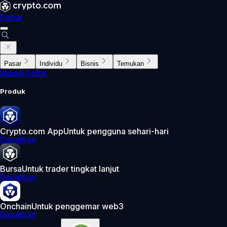
Daftar
Pasar
Individu
Bisnis
Temukan
Masuk
Daftar
Produk
Crypto.com App
Untuk pengguna sehari-hari
Dapatkan
Bursa
Untuk trader tingkat lanjut
Dapatkan
Onchain
Untuk penggemar web3
Dapatkan