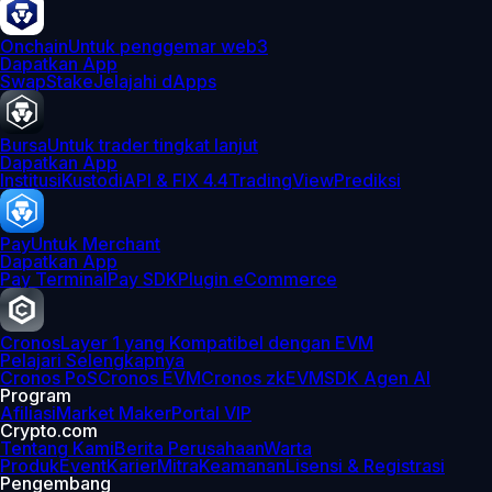
Onchain
Untuk penggemar web3
Dapatkan App
Swap
Stake
Jelajahi dApps
Bursa
Untuk trader tingkat lanjut
Dapatkan App
Institusi
Kustodi
API & FIX 4.4
TradingView
Prediksi
Pay
Untuk Merchant
Dapatkan App
Pay Terminal
Pay SDK
Plugin eCommerce
Cronos
Layer 1 yang Kompatibel dengan EVM
Pelajari Selengkapnya
Cronos PoS
Cronos EVM
Cronos zkEVM
SDK Agen AI
Program
Afiliasi
Market Maker
Portal VIP
Crypto.com
Tentang Kami
Berita Perusahaan
Warta
Produk
Event
Karier
Mitra
Keamanan
Lisensi & Registrasi
Pengembang