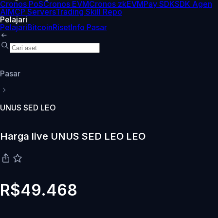
Cronos PoS
Cronos EVM
Cronos zkEVM
Pay SDK
SDK Agen
AI
MCP Servers
Trading Skill Repo
Pelajari
Pelajari
Bitcoin
Riset
Info Pasar
Pasar
UNUS SED LEO
Harga live UNUS SED LEO LEO
R$49.468