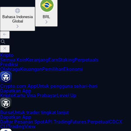
Bahasa Indonesia
BRL
Global
Kripto
Semua Koin
Keranjang
Earn
Staking
Perpetuals
Prediksi
Olahraga
Keuangan
Pemilihan
Ekonomi
Crypto.com App
Untuk pengguna sehari-hari
Dapatkan App
Kripto
Kartu Visa Prabayar
Level Up
Bursa
Untuk trader tingkat lanjut
Dapatkan App
Daftar Pesanan Spot
API Trading
Futures Perpetual
CDCX
CLI
TradingView