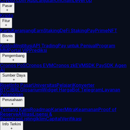
Crypto.com App
Lanjutan
Onchain
Level Up
Pasar
+
Kripto
Fitur
+
Kartu
Keranjang
Earn
Staking
DeFi Staking
Pay
Prime
NFT
Bisnis
+
Kustodi
Institusi
API Trading
Pay untuk Penjual
Program
MM
Portal VIP
Prediksi
Pengembang
+
Cronos PoS
Cronos EVM
Cronos zkEVM
SDK Pay
SDK Agen
AI
Sumber Daya
+
Riset
Info Pasar
Universitas
Pelajari
Konverter
BTC/BRL
Glosarium
Widget Harga
Bot Telegram
Layanan
Pelanggan
Perusahaan
+
Tentang Kami
Roadmap
Karier
Mitra
Keamanan
Proof of
Reserve
Afiliasi
Lisensi &
Registrasi
Listing
Iklim
Capital
Verifikasi
Info Terkini
+