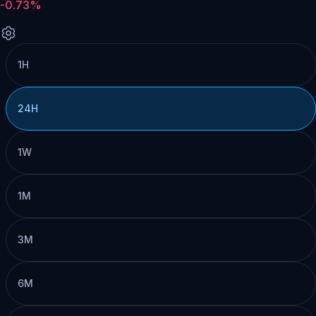
-0.73%
1H
24H
1W
1M
3M
6M