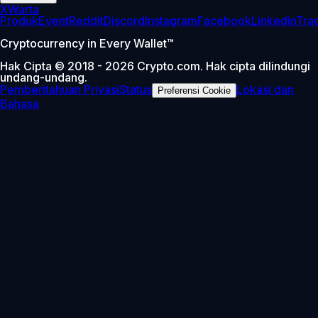
X
Warta
Produk
Event
Reddit
Discord
Instagram
Facebook
Linkedin
Tra
Cryptocurrency in Every Wallet™
Hak Cipta © 2018 - 2026 Crypto.com. Hak cipta dilindungi
undang-undang.
Pemberitahuan Privasi
Status
Lokasi dan
Preferensi Cookie
Bahasa