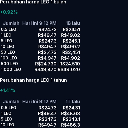
Perubahan harga LEO 1 bulan
+0.92%
Jumlah
Hari Ini 9:12 PM
1B lalu
R$24.73
R$24.51
0.5
LEO
R$49.47
R$49.02
1
LEO
R$247.3
R$245.1
5
LEO
R$494.7
R$490.2
10
LEO
R$2,473
R$2,451
50
LEO
R$4,947
R$4,902
100
LEO
R$24,730
R$24,510
500
LEO
R$49,470
R$49,020
1,000
LEO
Perubahan harga LEO 1 tahun
+1.41%
Jumlah
Hari Ini 9:12 PM
1T lalu
R$24.73
R$24.31
0.5
LEO
R$49.47
R$48.63
1
LEO
R$247.3
R$243.1
5
LEO
R$494.7
R$486.3
10
LEO