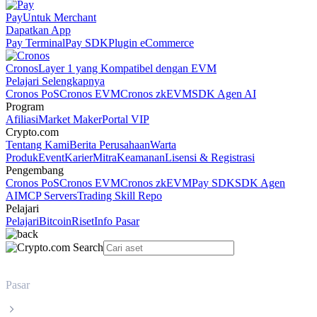
Pay
Untuk Merchant
Dapatkan App
Pay Terminal
Pay SDK
Plugin eCommerce
Cronos
Layer 1 yang Kompatibel dengan EVM
Pelajari Selengkapnya
Cronos PoS
Cronos EVM
Cronos zkEVM
SDK Agen AI
Program
Afiliasi
Market Maker
Portal VIP
Crypto.com
Tentang Kami
Berita Perusahaan
Warta
Produk
Event
Karier
Mitra
Keamanan
Lisensi & Registrasi
Pengembang
Cronos PoS
Cronos EVM
Cronos zkEVM
Pay SDK
SDK Agen
AI
MCP Servers
Trading Skill Repo
Pelajari
Pelajari
Bitcoin
Riset
Info Pasar
Pasar