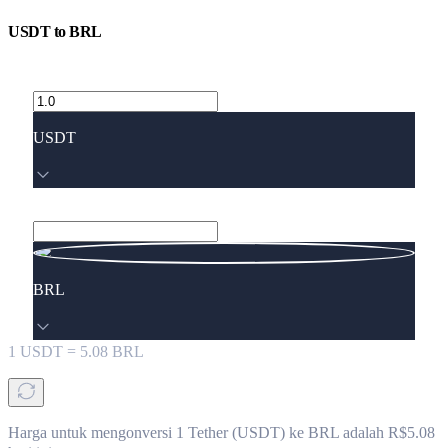
USDT
to
BRL
USDT
BRL
1
USDT
=
5.08
BRL
Harga untuk mengonversi 1 Tether (USDT) ke BRL adalah R$5.08