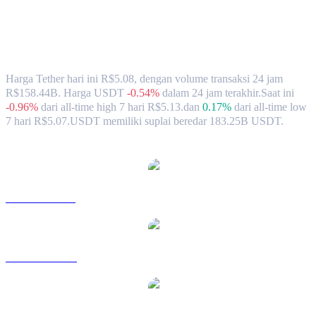
Nilai Tukar & Data Pasar Tether (USDT)
ke BRL
Harga Tether hari ini R$5.08, dengan volume transaksi 24 jam
R$158.44B. Harga USDT
-0.54%
dalam 24 jam terakhir.
Saat ini
-0.96%
dari all-time high 7 hari R$5.13.
dan
0.17%
dari all-time low
7 hari R$5.07.
USDT memiliki suplai beredar 183.25B USDT.
Pasangan konversi Tether populer
USDT ke USD
USDT ke AUD