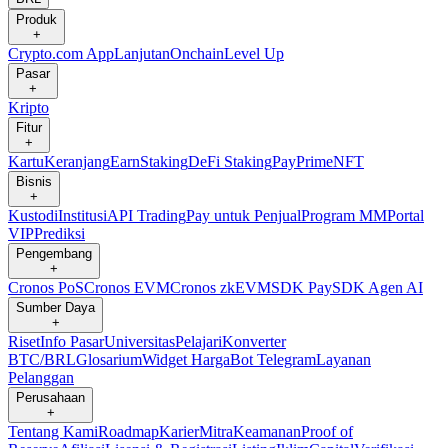
Produk
+
Crypto.com App
Lanjutan
Onchain
Level Up
Pasar
+
Kripto
Fitur
+
Kartu
Keranjang
Earn
Staking
DeFi Staking
Pay
Prime
NFT
Bisnis
+
Kustodi
Institusi
API Trading
Pay untuk Penjual
Program MM
Portal
VIP
Prediksi
Pengembang
+
Cronos PoS
Cronos EVM
Cronos zkEVM
SDK Pay
SDK Agen AI
Sumber Daya
+
Riset
Info Pasar
Universitas
Pelajari
Konverter
BTC/BRL
Glosarium
Widget Harga
Bot Telegram
Layanan
Pelanggan
Perusahaan
+
Tentang Kami
Roadmap
Karier
Mitra
Keamanan
Proof of