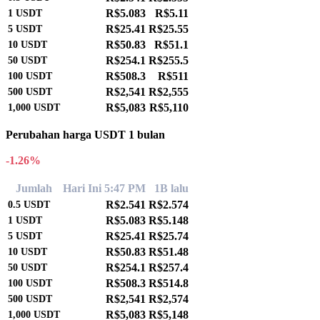
R$5.083
R$5.11
1
USDT
R$25.41
R$25.55
5
USDT
R$50.83
R$51.1
10
USDT
R$254.1
R$255.5
50
USDT
R$508.3
R$511
100
USDT
R$2,541
R$2,555
500
USDT
R$5,083
R$5,110
1,000
USDT
Perubahan harga USDT 1 bulan
-1.26%
Jumlah
Hari Ini 5:47 PM
1B lalu
R$2.541
R$2.574
0.5
USDT
R$5.083
R$5.148
1
USDT
R$25.41
R$25.74
5
USDT
R$50.83
R$51.48
10
USDT
R$254.1
R$257.4
50
USDT
R$508.3
R$514.8
100
USDT
R$2,541
R$2,574
500
USDT
R$5,083
R$5,148
1,000
USDT