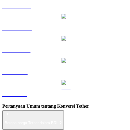
HYPE ke BRL
DOGE ke BRL
USDS ke BRL
LEO ke BRL
ZEC ke BRL
Pertanyaan Umum tentang Konversi Tether
Berapa harga Tether dalam BRL ?