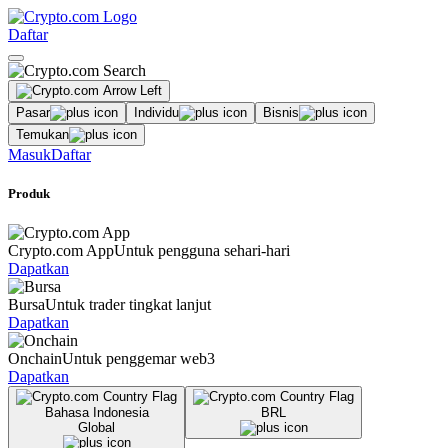
Daftar
Pasar
Individu
Bisnis
Temukan
Masuk
Daftar
Produk
Crypto.com App
Untuk pengguna sehari-hari
Dapatkan
Bursa
Untuk trader tingkat lanjut
Dapatkan
Onchain
Untuk penggemar web3
Dapatkan
Bahasa Indonesia
BRL
Global