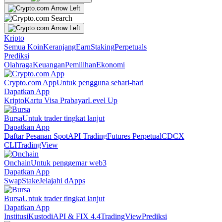
Kripto
Semua Koin
Keranjang
Earn
Staking
Perpetuals
Prediksi
Olahraga
Keuangan
Pemilihan
Ekonomi
Crypto.com App
Untuk pengguna sehari-hari
Dapatkan App
Kripto
Kartu Visa Prabayar
Level Up
Bursa
Untuk trader tingkat lanjut
Dapatkan App
Daftar Pesanan Spot
API Trading
Futures Perpetual
CDCX
CLI
TradingView
Onchain
Untuk penggemar web3
Dapatkan App
Swap
Stake
Jelajahi dApps
Bursa
Untuk trader tingkat lanjut
Dapatkan App
Institusi
Kustodi
API & FIX 4.4
TradingView
Prediksi