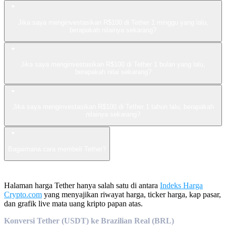
Jika saya menginvestasikan R$100 di Tether 1 minggu yang lalu,
berapakah nilainya sekarang?
Jika saya menginvestasikan R$100 di Tether 1 bulan yang lalu,
berapakah nilai sekarang?
Jika saya menginvestasikan R$100 di Tether 1 tahun lalu, berapakah
nilainya sekarang?
Bagaimana cara membeli Tether?
Halaman harga Tether hanya salah satu di antara
Indeks Harga
Crypto.com
yang menyajikan riwayat harga, ticker harga, kap pasar,
dan grafik live mata uang kripto papan atas.
Konversi Tether (USDT) ke Brazilian Real (BRL)