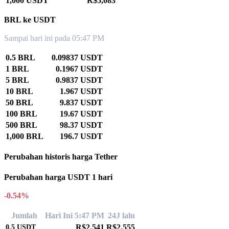
1,000 USDT
R$5,083
BRL ke USDT
Sampai hari ini pada 05:47 PM
0.5 BRL
0.09837 USDT
1 BRL
0.1967 USDT
5 BRL
0.9837 USDT
10 BRL
1.967 USDT
50 BRL
9.837 USDT
100 BRL
19.67 USDT
500 BRL
98.37 USDT
1,000 BRL
196.7 USDT
Perubahan historis harga Tether
Perubahan harga USDT 1 hari
-0.54%
Jumlah
Hari Ini 5:47 PM
24J lalu
R$2.541
R$2.555
0.5
USDT