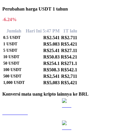
Perubahan harga USDT 1 tahun
-6.24%
Jumlah
Hari Ini 5:47 PM
1T lalu
R$2.541
R$2.711
0.5
USDT
R$5.083
R$5.421
1
USDT
R$25.41
R$27.11
5
USDT
R$50.83
R$54.21
10
USDT
R$254.1
R$271.1
50
USDT
R$508.3
R$542.1
100
USDT
R$2,541
R$2,711
500
USDT
R$5,083
R$5,421
1,000
USDT
Konversi mata uang kripto lainnya ke BRL
BTC ke BRL