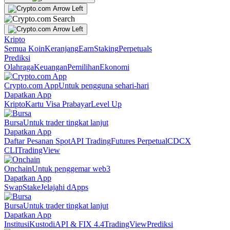
Kripto
Semua Koin
Keranjang
Earn
Staking
Perpetuals
Prediksi
Olahraga
Keuangan
Pemilihan
Ekonomi
Crypto.com App
Untuk pengguna sehari-hari
Dapatkan App
Kripto
Kartu Visa Prabayar
Level Up
Bursa
Untuk trader tingkat lanjut
Dapatkan App
Daftar Pesanan Spot
API Trading
Futures Perpetual
CDCX
CLI
TradingView
Onchain
Untuk penggemar web3
Dapatkan App
Swap
Stake
Jelajahi dApps
Bursa
Untuk trader tingkat lanjut
Dapatkan App
Institusi
Kustodi
API & FIX 4.4
TradingView
Prediksi