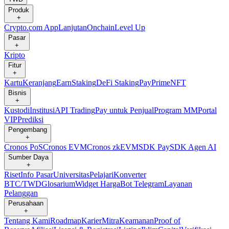
Produk
+
Crypto.com App
Lanjutan
Onchain
Level Up
Pasar
+
Kripto
Fitur
+
Kartu
Keranjang
Earn
Staking
DeFi Staking
Pay
Prime
NFT
Bisnis
+
Kustodi
Institusi
API Trading
Pay untuk Penjual
Program MM
Portal
VIP
Prediksi
Pengembang
+
Cronos PoS
Cronos EVM
Cronos zkEVM
SDK Pay
SDK Agen AI
Sumber Daya
+
Riset
Info Pasar
Universitas
Pelajari
Konverter
BTC/TWD
Glosarium
Widget Harga
Bot Telegram
Layanan
Pelanggan
Perusahaan
+
Tentang Kami
Roadmap
Karier
Mitra
Keamanan
Proof of