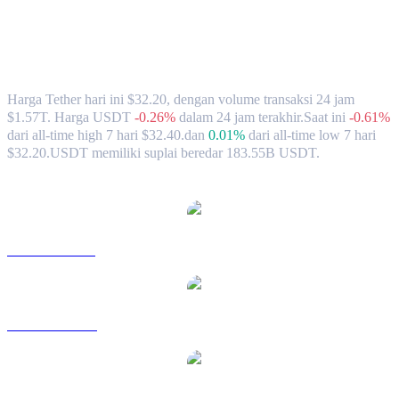
Nilai Tukar & Data Pasar Tether (USDT)
ke TWD
Harga Tether hari ini $32.20, dengan volume transaksi 24 jam
$1.57T. Harga USDT
-0.26%
dalam 24 jam terakhir.
Saat ini
-0.61%
dari all-time high 7 hari $32.40.
dan
0.01%
dari all-time low 7 hari
$32.20.
USDT memiliki suplai beredar 183.55B USDT.
Pasangan konversi Tether populer
USDT ke USD
USDT ke AUD