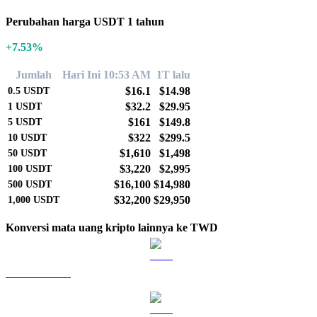
Perubahan harga USDT 1 tahun
+7.53%
Jumlah
Hari Ini 10:53 AM
1T lalu
$16.1
$14.98
0.5
USDT
$32.2
$29.95
1
USDT
$161
$149.8
5
USDT
$322
$299.5
10
USDT
$1,610
$1,498
50
USDT
$3,220
$2,995
100
USDT
$16,100
$14,980
500
USDT
$32,200
$29,950
1,000
USDT
Konversi mata uang kripto lainnya ke TWD
BTC ke TWD