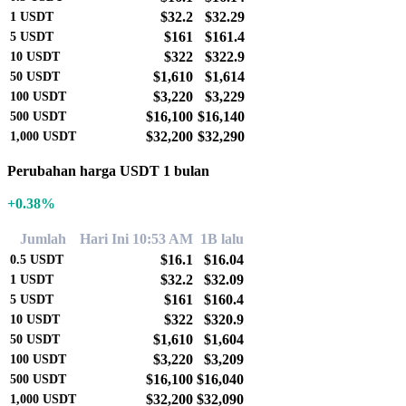
$32.2
$32.29
1
USDT
$161
$161.4
5
USDT
$322
$322.9
10
USDT
$1,610
$1,614
50
USDT
$3,220
$3,229
100
USDT
$16,100
$16,140
500
USDT
$32,200
$32,290
1,000
USDT
Perubahan harga USDT 1 bulan
+0.38%
Jumlah
Hari Ini 10:53 AM
1B lalu
$16.1
$16.04
0.5
USDT
$32.2
$32.09
1
USDT
$161
$160.4
5
USDT
$322
$320.9
10
USDT
$1,610
$1,604
50
USDT
$3,220
$3,209
100
USDT
$16,100
$16,040
500
USDT
$32,200
$32,090
1,000
USDT