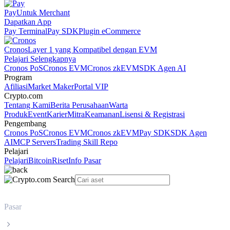
Pay
Untuk Merchant
Dapatkan App
Pay Terminal
Pay SDK
Plugin eCommerce
Cronos
Layer 1 yang Kompatibel dengan EVM
Pelajari Selengkapnya
Cronos PoS
Cronos EVM
Cronos zkEVM
SDK Agen AI
Program
Afiliasi
Market Maker
Portal VIP
Crypto.com
Tentang Kami
Berita Perusahaan
Warta
Produk
Event
Karier
Mitra
Keamanan
Lisensi & Registrasi
Pengembang
Cronos PoS
Cronos EVM
Cronos zkEVM
Pay SDK
SDK Agen
AI
MCP Servers
Trading Skill Repo
Pelajari
Pelajari
Bitcoin
Riset
Info Pasar
Pasar