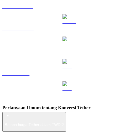
HYPE ke TWD
DOGE ke TWD
USDS ke TWD
LEO ke TWD
ZEC ke TWD
Pertanyaan Umum tentang Konversi Tether
Berapa harga Tether dalam TWD ?