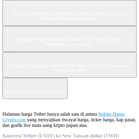
Jika saya menginvestasikan $100 di Tether 1 minggu yang lalu,
berapakah nilainya sekarang?
Jika saya menginvestasikan $100 di Tether 1 bulan yang lalu,
berapakah nilai sekarang?
Jika saya menginvestasikan $100 di Tether 1 tahun lalu, berapakah
nilainya sekarang?
Bagaimana cara membeli Tether?
Halaman harga Tether hanya salah satu di antara
Indeks Harga
Crypto.com
yang menyajikan riwayat harga, ticker harga, kap pasar,
dan grafik live mata uang kripto papan atas.
Konversi Tether (USDT) ke New Taiwan dollar (TWD)