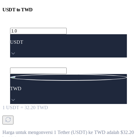
USDT
to
TWD
USDT
TWD
1
USDT
=
32.20
TWD
Harga untuk mengonversi 1 Tether (USDT) ke TWD adalah $32.20