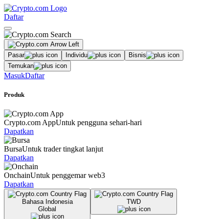
Daftar
Pasar
Individu
Bisnis
Temukan
Masuk
Daftar
Produk
Crypto.com App
Untuk pengguna sehari-hari
Dapatkan
Bursa
Untuk trader tingkat lanjut
Dapatkan
Onchain
Untuk penggemar web3
Dapatkan
Bahasa Indonesia
TWD
Global