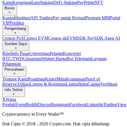
Kartu
Keranjang
Earn
Staking
DeFi Staking
Pay
Prime
NFT
Bisnis
+
Kustodi
Institusi
API Trading
Pay untuk Penjual
Program MM
Portal
VIP
Prediksi
Pengembang
+
Cronos PoS
Cronos EVM
Cronos zkEVM
SDK Pay
SDK Agen AI
Sumber Daya
+
Riset
Info Pasar
Universitas
Pelajari
Konverter
BTC/TWD
Glosarium
Widget Harga
Bot Telegram
Layanan
Pelanggan
Perusahaan
+
Tentang Kami
Roadmap
Karier
Mitra
Keamanan
Proof of
Reserve
Afiliasi
Lisensi & Registrasi
Listing
Iklim
Capital
Verifikasi
Info Terkini
+
X
Warta
Produk
Event
Reddit
Discord
Instagram
Facebook
Linkedin
TradingView
Cryptocurrency in Every Wallet™
Hak Cipta © 2018 - 2026 Crypto.com. Hak cipta dilindungi