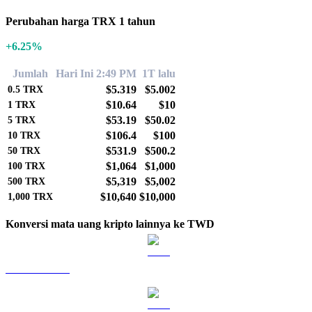
Perubahan harga TRX 1 tahun
+6.25%
Jumlah
Hari Ini 2:49 PM
1T lalu
$5.319
$5.002
0.5
TRX
$10.64
$10
1
TRX
$53.19
$50.02
5
TRX
$106.4
$100
10
TRX
$531.9
$500.2
50
TRX
$1,064
$1,000
100
TRX
$5,319
$5,002
500
TRX
$10,640
$10,000
1,000
TRX
Konversi mata uang kripto lainnya ke TWD
BTC ke TWD