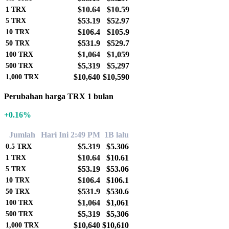
$10.64
$10.59
1
TRX
$53.19
$52.97
5
TRX
$106.4
$105.9
10
TRX
$531.9
$529.7
50
TRX
$1,064
$1,059
100
TRX
$5,319
$5,297
500
TRX
$10,640
$10,590
1,000
TRX
Perubahan harga TRX 1 bulan
+0.16%
Jumlah
Hari Ini 2:49 PM
1B lalu
$5.319
$5.306
0.5
TRX
$10.64
$10.61
1
TRX
$53.19
$53.06
5
TRX
$106.4
$106.1
10
TRX
$531.9
$530.6
50
TRX
$1,064
$1,061
100
TRX
$5,319
$5,306
500
TRX
$10,640
$10,610
1,000
TRX