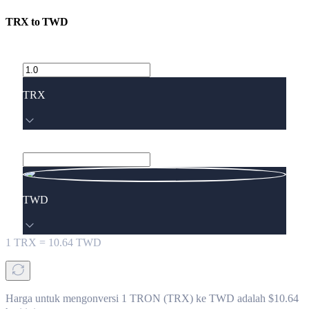
TRX
to
TWD
TRX
TWD
1
TRX
=
10.64
TWD
Harga untuk mengonversi 1 TRON (TRX) ke TWD adalah $10.64