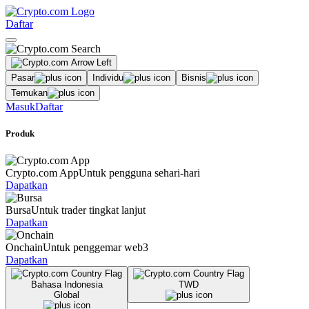
Daftar
Pasar
Individu
Bisnis
Temukan
Masuk
Daftar
Produk
Crypto.com App
Untuk pengguna sehari-hari
Dapatkan
Bursa
Untuk trader tingkat lanjut
Dapatkan
Onchain
Untuk penggemar web3
Dapatkan
Bahasa Indonesia
TWD
Global