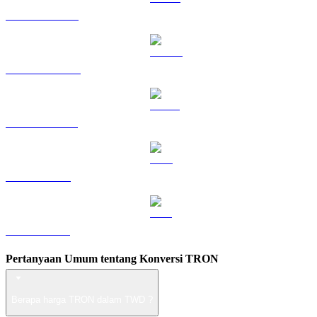
HYPE ke TWD
DOGE ke TWD
USDS ke TWD
LEO ke TWD
ZEC ke TWD
Pertanyaan Umum tentang Konversi TRON
Berapa harga TRON dalam TWD ?