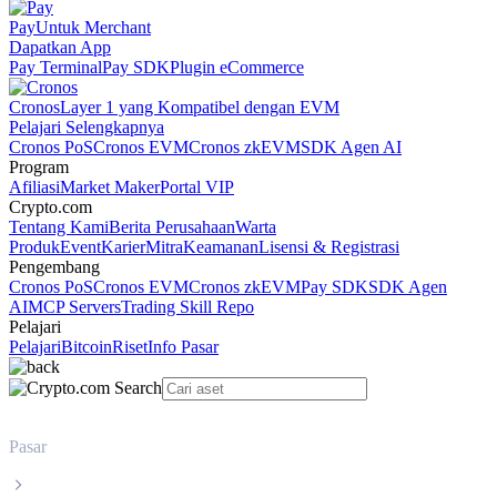
Pay
Untuk Merchant
Dapatkan App
Pay Terminal
Pay SDK
Plugin eCommerce
Cronos
Layer 1 yang Kompatibel dengan EVM
Pelajari Selengkapnya
Cronos PoS
Cronos EVM
Cronos zkEVM
SDK Agen AI
Program
Afiliasi
Market Maker
Portal VIP
Crypto.com
Tentang Kami
Berita Perusahaan
Warta
Produk
Event
Karier
Mitra
Keamanan
Lisensi & Registrasi
Pengembang
Cronos PoS
Cronos EVM
Cronos zkEVM
Pay SDK
SDK Agen
AI
MCP Servers
Trading Skill Repo
Pelajari
Pelajari
Bitcoin
Riset
Info Pasar
Pasar