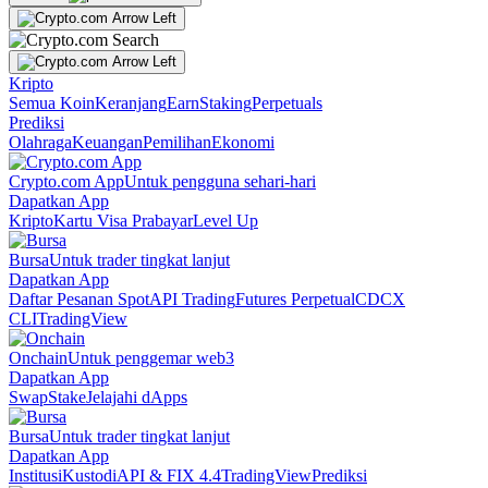
Kripto
Semua Koin
Keranjang
Earn
Staking
Perpetuals
Prediksi
Olahraga
Keuangan
Pemilihan
Ekonomi
Crypto.com App
Untuk pengguna sehari-hari
Dapatkan App
Kripto
Kartu Visa Prabayar
Level Up
Bursa
Untuk trader tingkat lanjut
Dapatkan App
Daftar Pesanan Spot
API Trading
Futures Perpetual
CDCX
CLI
TradingView
Onchain
Untuk penggemar web3
Dapatkan App
Swap
Stake
Jelajahi dApps
Bursa
Untuk trader tingkat lanjut
Dapatkan App
Institusi
Kustodi
API & FIX 4.4
TradingView
Prediksi