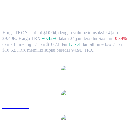
Nilai Tukar & Data Pasar TRON (TRX)
ke TWD
Harga TRON hari ini $10.64, dengan volume transaksi 24 jam
$9.49B. Harga TRX
+0.42%
dalam 24 jam terakhir.
Saat ini
-0.84%
dari all-time high 7 hari $10.73.
dan
1.17%
dari all-time low 7 hari
$10.52.
TRX memiliki suplai beredar 94.9B TRX.
Pasangan konversi TRON populer
TRX ke USD
TRX ke AUD