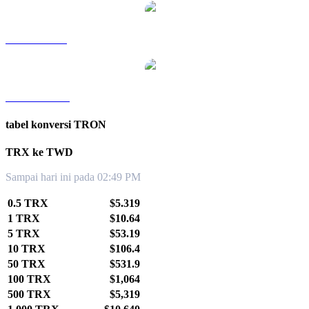
TRX ke SGD
TRX ke KRW
tabel konversi TRON
TRX ke TWD
Sampai hari ini pada 02:49 PM
0.5 TRX
$5.319
1 TRX
$10.64
5 TRX
$53.19
10 TRX
$106.4
50 TRX
$531.9
100 TRX
$1,064
500 TRX
$5,319