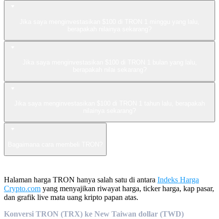
Jika saya menginvestasikan $100 di TRON 1 minggu yang lalu,
berapakah nilainya sekarang?
Jika saya menginvestasikan $100 di TRON 1 bulan yang lalu,
berapakah nilai sekarang?
Jika saya menginvestasikan $100 di TRON 1 tahun lalu, berapakah
nilainya sekarang?
Bagaimana cara membeli TRON?
Halaman harga TRON hanya salah satu di antara
Indeks Harga
Crypto.com
yang menyajikan riwayat harga, ticker harga, kap pasar,
dan grafik live mata uang kripto papan atas.
Konversi TRON (TRX) ke New Taiwan dollar (TWD)