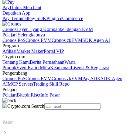
Pay
Untuk Merchant
Dapatkan App
Pay Terminal
Pay SDK
Plugin eCommerce
Cronos
Layer 1 yang Kompatibel dengan EVM
Pelajari Selengkapnya
Cronos PoS
Cronos EVM
Cronos zkEVM
SDK Agen AI
Program
Afiliasi
Market Maker
Portal VIP
Crypto.com
Tentang Kami
Berita Perusahaan
Warta
Produk
Event
Karier
Mitra
Keamanan
Lisensi & Registrasi
Pengembang
Cronos PoS
Cronos EVM
Cronos zkEVM
Pay SDK
SDK Agen
AI
MCP Servers
Trading Skill Repo
Pelajari
Pelajari
Bitcoin
Riset
Info Pasar
Pasar