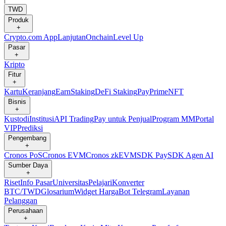
TWD
Produk
+
Crypto.com App
Lanjutan
Onchain
Level Up
Pasar
+
Kripto
Fitur
+
Kartu
Keranjang
Earn
Staking
DeFi Staking
Pay
Prime
NFT
Bisnis
+
Kustodi
Institusi
API Trading
Pay untuk Penjual
Program MM
Portal
VIP
Prediksi
Pengembang
+
Cronos PoS
Cronos EVM
Cronos zkEVM
SDK Pay
SDK Agen AI
Sumber Daya
+
Riset
Info Pasar
Universitas
Pelajari
Konverter
BTC/TWD
Glosarium
Widget Harga
Bot Telegram
Layanan
Pelanggan
Perusahaan
+