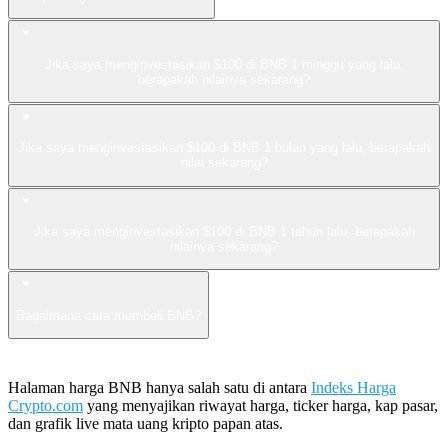
Jika saya menginvestasikan $100 di BNB 1 minggu yang lalu,
berapakah nilainya sekarang?
Jika saya menginvestasikan $100 di BNB 1 bulan yang lalu, berapakah
nilai sekarang?
Jika saya menginvestasikan $100 di BNB 1 tahun lalu, berapakah
nilainya sekarang?
Bagaimana cara membeli BNB?
Halaman harga BNB hanya salah satu di antara
Indeks Harga
Crypto.com
yang menyajikan riwayat harga, ticker harga, kap pasar,
dan grafik live mata uang kripto papan atas.