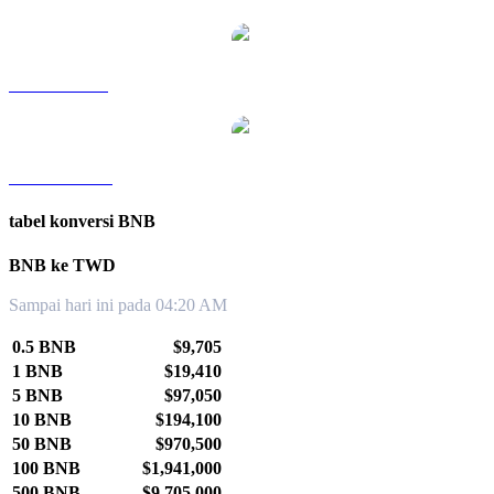
BNB ke SGD
BNB ke KRW
tabel konversi BNB
BNB ke TWD
Sampai hari ini pada 04:20 AM
0.5 BNB
$9,705
1 BNB
$19,410
5 BNB
$97,050
10 BNB
$194,100
50 BNB
$970,500
100 BNB
$1,941,000
500 BNB
$9,705,000