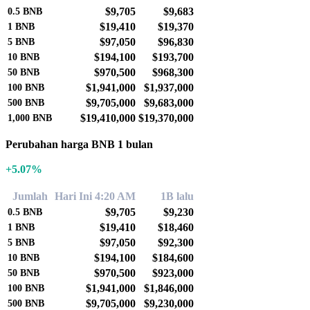
$9,705
$9,683
0.5
BNB
$19,410
$19,370
1
BNB
$97,050
$96,830
5
BNB
$194,100
$193,700
10
BNB
$970,500
$968,300
50
BNB
$1,941,000
$1,937,000
100
BNB
$9,705,000
$9,683,000
500
BNB
$19,410,000
$19,370,000
1,000
BNB
Perubahan harga BNB 1 bulan
+5.07%
Jumlah
Hari Ini 4:20 AM
1B lalu
$9,705
$9,230
0.5
BNB
$19,410
$18,460
1
BNB
$97,050
$92,300
5
BNB
$194,100
$184,600
10
BNB
$970,500
$923,000
50
BNB
$1,941,000
$1,846,000
100
BNB
$9,705,000
$9,230,000
500
BNB