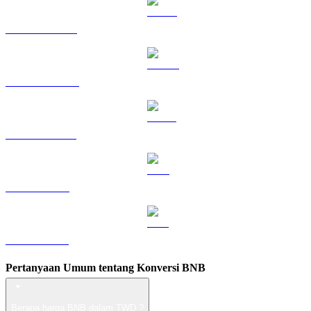
HYPE ke TWD
DOGE ke TWD
USDS ke TWD
LEO ke TWD
ZEC ke TWD
Pertanyaan Umum tentang Konversi BNB
Berapa harga BNB dalam TWD ?