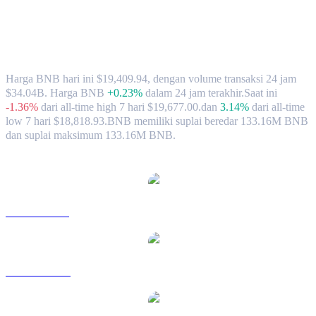
Nilai Tukar & Data Pasar BNB (BNB) ke
TWD
Harga BNB hari ini $19,409.94, dengan volume transaksi 24 jam
$34.04B. Harga BNB
+0.23%
dalam 24 jam terakhir.
Saat ini
-1.36%
dari all-time high 7 hari $19,677.00.
dan
3.14%
dari all-time
low 7 hari $18,818.93.
BNB memiliki suplai beredar 133.16M BNB
dan suplai maksimum 133.16M BNB.
Pasangan konversi BNB populer
BNB ke USD
BNB ke AUD