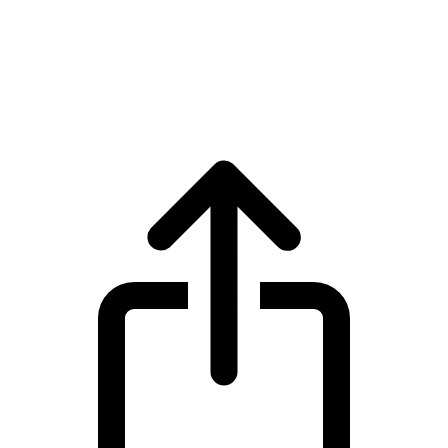
BNB
Harga live BNB BNB