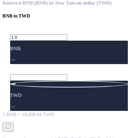
Konversi BNB (BNB) ke New Taiwan dollar (TWD)
BNB
to
TWD
BNB
TWD
1
BNB
=
19,409.94
TWD