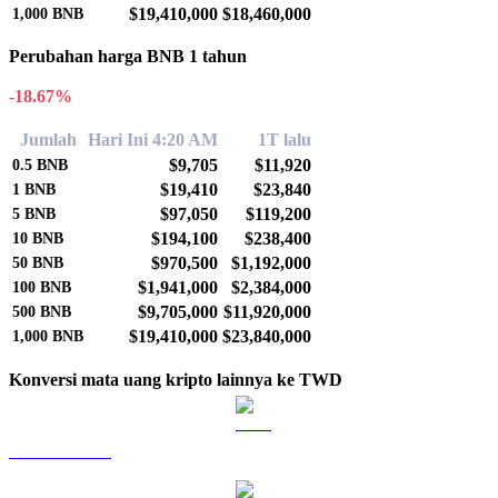
$19,410,000
$18,460,000
1,000
BNB
Perubahan harga BNB 1 tahun
-18.67%
Jumlah
Hari Ini 4:20 AM
1T lalu
$9,705
$11,920
0.5
BNB
$19,410
$23,840
1
BNB
$97,050
$119,200
5
BNB
$194,100
$238,400
10
BNB
$970,500
$1,192,000
50
BNB
$1,941,000
$2,384,000
100
BNB
$9,705,000
$11,920,000
500
BNB
$19,410,000
$23,840,000
1,000
BNB
Konversi mata uang kripto lainnya ke TWD
BTC ke TWD