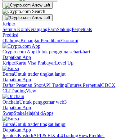
Kripto
Semua Koin
Keranjang
Earn
Staking
Perpetuals
Prediksi
Olahraga
Keuangan
Pemilihan
Ekonomi
Crypto.com App
Untuk pengguna sehari-hari
Dapatkan App
Kripto
Kartu Visa Prabayar
Level Up
Bursa
Untuk trader tingkat lanjut
Dapatkan App
Daftar Pesanan Spot
API Trading
Futures Perpetual
CDCX
CLI
TradingView
Onchain
Untuk penggemar web3
Dapatkan App
Swap
Stake
Jelajahi dApps
Bursa
Untuk trader tingkat lanjut
Dapatkan App
Institusi
Kustodi
API & FIX 4.4
TradingView
Prediksi