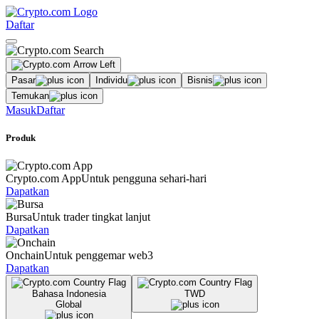
Daftar
Pasar
Individu
Bisnis
Temukan
Masuk
Daftar
Produk
Crypto.com App
Untuk pengguna sehari-hari
Dapatkan
Bursa
Untuk trader tingkat lanjut
Dapatkan
Onchain
Untuk penggemar web3
Dapatkan
Bahasa Indonesia
TWD
Global