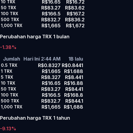
R$16.65
R$16.72
10
TRX
R$83.27
R$83.62
50
TRX
R$166.5
R$167.2
100
TRX
R$832.7
R$836.2
500
TRX
R$1,665
R$1,672
1,000
TRX
Perubahan harga TRX 1 bulan
-1.38%
Jumlah
Hari Ini 2:44 AM
1B lalu
R$0.8327
R$0.8441
0.5
TRX
R$1.665
R$1.688
1
TRX
R$8.327
R$8.441
5
TRX
R$16.65
R$16.88
10
TRX
R$83.27
R$84.41
50
TRX
R$166.5
R$168.8
100
TRX
R$832.7
R$844.1
500
TRX
R$1,665
R$1,688
1,000
TRX
Perubahan harga TRX 1 tahun
-9.13%