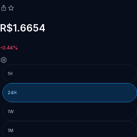
R$1.6654
-0.44%
1H
24H
1W
1M