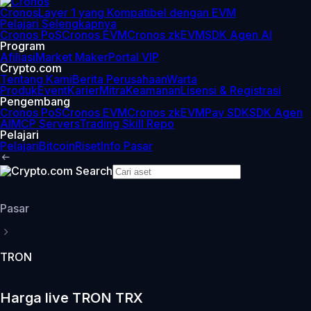
Cronos
Layer 1 yang Kompatibel dengan EVM
Pelajari Selengkapnya
Cronos PoS
Cronos EVM
Cronos zkEVM
SDK Agen AI
Program
Afiliasi
Market Maker
Portal VIP
Crypto.com
Tentang Kami
Berita Perusahaan
Warta
Produk
Event
Karier
Mitra
Keamanan
Lisensi & Registrasi
Pengembang
Cronos PoS
Cronos EVM
Cronos zkEVM
Pay SDK
SDK Agen
AI
MCP Servers
Trading Skill Repo
Pelajari
Pelajari
Bitcoin
Riset
Info Pasar
Pasar
TRON
Harga live TRON TRX