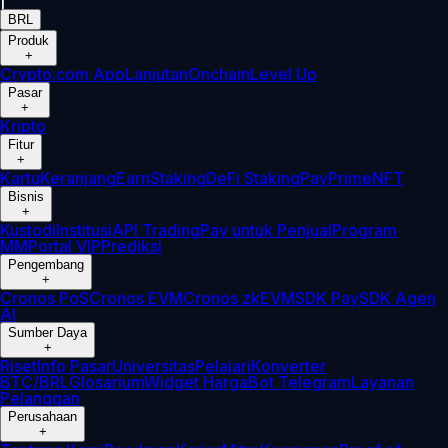
|
BRL
Produk
+
Crypto.com App
Lanjutan
Onchain
Level Up
Pasar
+
Kripto
Fitur
+
Kartu
Keranjang
Earn
Staking
DeFi Staking
Pay
Prime
NFT
Bisnis
+
Kustodi
Institusi
API Trading
Pay untuk Penjual
Program
MM
Portal VIP
Prediksi
Pengembang
+
Cronos PoS
Cronos EVM
Cronos zkEVM
SDK Pay
SDK Agen
AI
Sumber Daya
+
Riset
Info Pasar
Universitas
Pelajari
Konverter
BTC/BRL
Glosarium
Widget Harga
Bot Telegram
Layanan
Pelanggan
Perusahaan
+