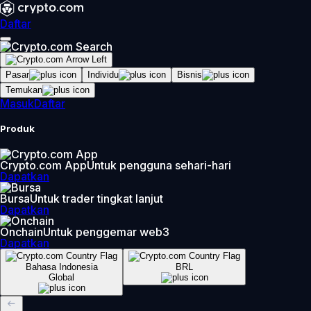
Daftar
Pasar
Individu
Bisnis
Temukan
Masuk
Daftar
Produk
Crypto.com App
Untuk pengguna sehari-hari
Dapatkan
Bursa
Untuk trader tingkat lanjut
Dapatkan
Onchain
Untuk penggemar web3
Dapatkan
Bahasa Indonesia
BRL
Global