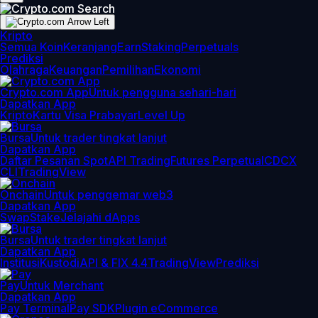
Kripto
Semua Koin
Keranjang
Earn
Staking
Perpetuals
Prediksi
Olahraga
Keuangan
Pemilihan
Ekonomi
Crypto.com App
Untuk pengguna sehari-hari
Dapatkan App
Kripto
Kartu Visa Prabayar
Level Up
Bursa
Untuk trader tingkat lanjut
Dapatkan App
Daftar Pesanan Spot
API Trading
Futures Perpetual
CDCX
CLI
TradingView
Onchain
Untuk penggemar web3
Dapatkan App
Swap
Stake
Jelajahi dApps
Bursa
Untuk trader tingkat lanjut
Dapatkan App
Institusi
Kustodi
API & FIX 4.4
TradingView
Prediksi
Pay
Untuk Merchant
Dapatkan App
Pay Terminal
Pay SDK
Plugin eCommerce