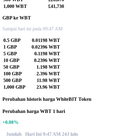
1,000 WBT
£41,730
GBP ke WBT
Sampai hari ini pada 09:47 AM
0.5 GBP
0.01198 WBT
1 GBP
0.02396 WBT
5 GBP
0.1198 WBT
10 GBP
0.2396 WBT
50 GBP
1.198 WBT
100 GBP
2.396 WBT
500 GBP
11.98 WBT
1,000 GBP
23.96 WBT
Perubahan historis harga WhiteBIT Token
Perubahan harga WBT 1 hari
+0.08%
Jumlah
Hari Ini 9:47 AM
24J lalu