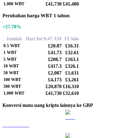
£41,730
£41,480
1,000
WBT
Perubahan harga WBT 1 tahun
+27.78%
Jumlah
Hari Ini 9:47 AM
1T lalu
£20.87
£16.31
0.5
WBT
£41.73
£32.61
1
WBT
£208.7
£163.1
5
WBT
£417.3
£326.1
10
WBT
£2,087
£1,631
50
WBT
£4,173
£3,261
100
WBT
£20,870
£16,310
500
WBT
£41,730
£32,610
1,000
WBT
Konversi mata uang kripto lainnya ke GBP
BTC ke GBP