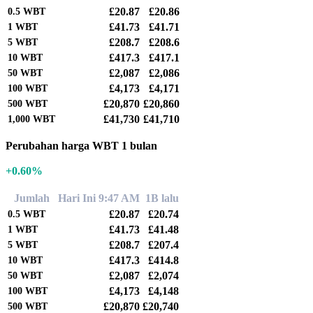
£20.87
£20.86
0.5
WBT
£41.73
£41.71
1
WBT
£208.7
£208.6
5
WBT
£417.3
£417.1
10
WBT
£2,087
£2,086
50
WBT
£4,173
£4,171
100
WBT
£20,870
£20,860
500
WBT
£41,730
£41,710
1,000
WBT
Perubahan harga WBT 1 bulan
+0.60%
Jumlah
Hari Ini 9:47 AM
1B lalu
£20.87
£20.74
0.5
WBT
£41.73
£41.48
1
WBT
£208.7
£207.4
5
WBT
£417.3
£414.8
10
WBT
£2,087
£2,074
50
WBT
£4,173
£4,148
100
WBT
£20,870
£20,740
500
WBT