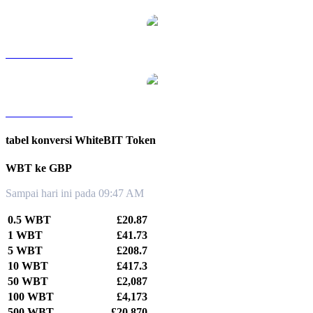
WBT ke TWD
WBT ke KRW
tabel konversi WhiteBIT Token
WBT ke GBP
Sampai hari ini pada 09:47 AM
0.5 WBT
£20.87
1 WBT
£41.73
5 WBT
£208.7
10 WBT
£417.3
50 WBT
£2,087
100 WBT
£4,173
500 WBT
£20,870