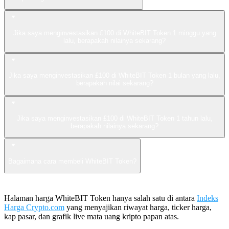
Jika saya menginvestasikan £100 di WhiteBIT Token 1 minggu yang
lalu, berapakah nilainya sekarang?
Jika saya menginvestasikan £100 di WhiteBIT Token 1 bulan yang lalu,
berapakah nilai sekarang?
Jika saya menginvestasikan £100 di WhiteBIT Token 1 tahun lalu,
berapakah nilainya sekarang?
Bagaimana cara membeli WhiteBIT Token?
Halaman harga WhiteBIT Token hanya salah satu di antara
Indeks
Harga Crypto.com
yang menyajikan riwayat harga, ticker harga,
kap pasar, dan grafik live mata uang kripto papan atas.