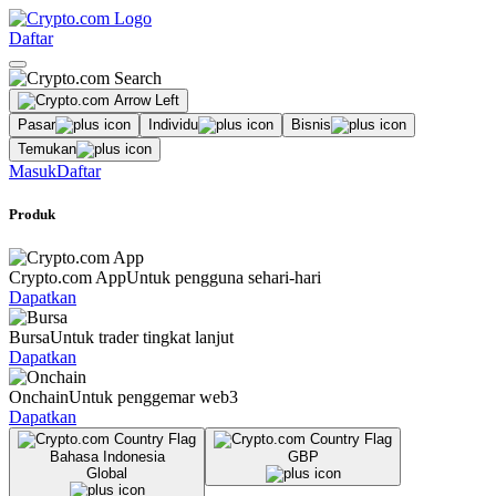
Daftar
Pasar
Individu
Bisnis
Temukan
Masuk
Daftar
Produk
Crypto.com App
Untuk pengguna sehari-hari
Dapatkan
Bursa
Untuk trader tingkat lanjut
Dapatkan
Onchain
Untuk penggemar web3
Dapatkan
Bahasa Indonesia
GBP
Global