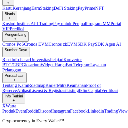
+
Kartu
Keranjang
Earn
Staking
DeFi Staking
Pay
Prime
NFT
Bisnis
+
Kustodi
Institusi
API Trading
Pay untuk Penjual
Program MM
Portal
VIP
Prediksi
Pengembang
+
Cronos PoS
Cronos EVM
Cronos zkEVM
SDK Pay
SDK Agen AI
Sumber Daya
+
Riset
Info Pasar
Universitas
Pelajari
Konverter
BTC/GBP
Glosarium
Widget Harga
Bot Telegram
Layanan
Pelanggan
Perusahaan
+
Tentang Kami
Roadmap
Karier
Mitra
Keamanan
Proof of
Reserve
Afiliasi
Lisensi & Registrasi
Listing
Iklim
Capital
Verifikasi
Info Terkini
+
X
Warta
Produk
Event
Reddit
Discord
Instagram
Facebook
Linkedin
TradingView
Cryptocurrency in Every Wallet™