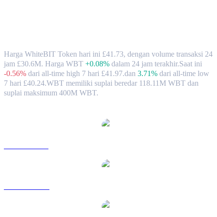
Nilai Tukar & Data Pasar WhiteBIT
Token (WBT) ke GBP
Harga WhiteBIT Token hari ini £41.73, dengan volume transaksi 24
jam £30.6M. Harga WBT
+0.08%
dalam 24 jam terakhir.
Saat ini
-0.56%
dari all-time high 7 hari £41.97.
dan
3.71%
dari all-time low
7 hari £40.24.
WBT memiliki suplai beredar 118.11M WBT dan
suplai maksimum 400M WBT.
Pasangan konversi WhiteBIT Token populer
WBT ke USD
WBT ke AUD