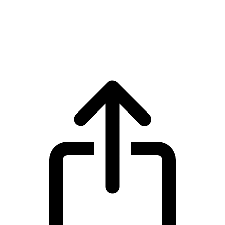
WhiteBIT Token
Harga live WhiteBIT Token WBT