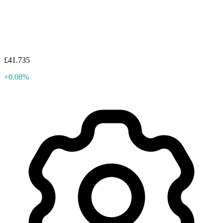
£41.735
+0.08%