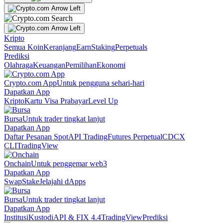
Kripto
Semua Koin
Keranjang
Earn
Staking
Perpetuals
Prediksi
Olahraga
Keuangan
Pemilihan
Ekonomi
Crypto.com App
Untuk pengguna sehari-hari
Dapatkan App
Kripto
Kartu Visa Prabayar
Level Up
Bursa
Untuk trader tingkat lanjut
Dapatkan App
Daftar Pesanan Spot
API Trading
Futures Perpetual
CDCX
CLI
TradingView
Onchain
Untuk penggemar web3
Dapatkan App
Swap
Stake
Jelajahi dApps
Bursa
Untuk trader tingkat lanjut
Dapatkan App
Institusi
Kustodi
API & FIX 4.4
TradingView
Prediksi