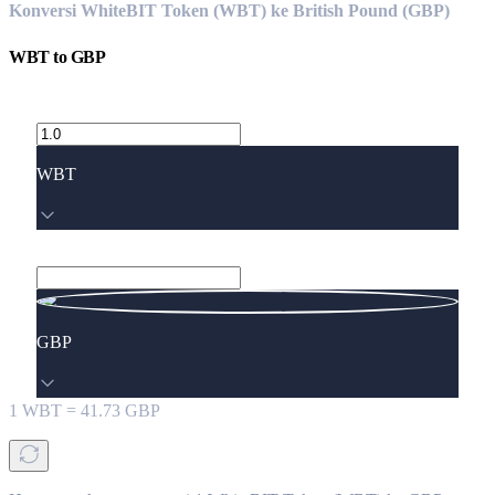
Konversi WhiteBIT Token (WBT) ke British Pound (GBP)
WBT
to
GBP
WBT
GBP
1
WBT
=
41.73
GBP