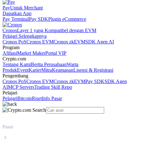
Pay
Untuk Merchant
Dapatkan App
Pay Terminal
Pay SDK
Plugin eCommerce
Cronos
Layer 1 yang Kompatibel dengan EVM
Pelajari Selengkapnya
Cronos PoS
Cronos EVM
Cronos zkEVM
SDK Agen AI
Program
Afiliasi
Market Maker
Portal VIP
Crypto.com
Tentang Kami
Berita Perusahaan
Warta
Produk
Event
Karier
Mitra
Keamanan
Lisensi & Registrasi
Pengembang
Cronos PoS
Cronos EVM
Cronos zkEVM
Pay SDK
SDK Agen
AI
MCP Servers
Trading Skill Repo
Pelajari
Pelajari
Bitcoin
Riset
Info Pasar
Pasar