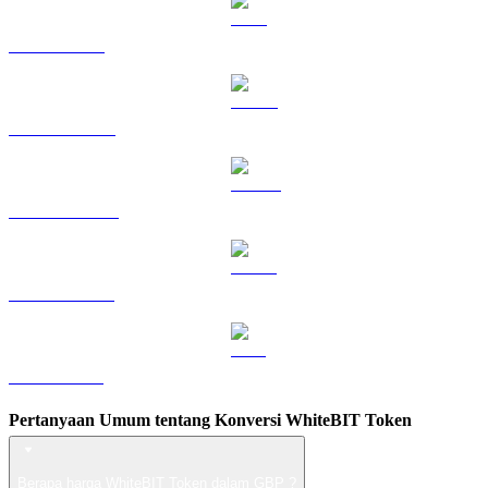
TRX ke GBP
HYPE ke GBP
DOGE ke GBP
USDS ke GBP
LEO ke GBP
Pertanyaan Umum tentang Konversi WhiteBIT Token
Berapa harga WhiteBIT Token dalam GBP ?