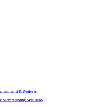
anan
Lisensi & Registrasi
 Servers
Trading Skill Repo