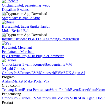
Onchain
Untuk penggemar web3
Dapatkan Ekstensi
Swap
Stake
Jelajahi dApps
Bursa
Untuk trader tingkat lanjut
Mulai Berjual Beli
Institusi
Kustodi
API & FIX 4.4
TradingView
Prediksi
Pay
Untuk Merchant
Pendaftaran Merchant
Pay Terminal
Pay SDK
Plugin eCommerce
Cronos
Layer 1 yang Kompatibel dengan EVM
Jelajahi Cronos
Cronos PoS
Cronos EVM
Cronos zkEVM
SDK Agen AI
Program
Afiliasi
Market Maker
Portal VIP
Crypto.com
Tentang Kami
Berita Perusahaan
Warta Produk
Event
Karier
Mitra
Keam
Pengembang
Cronos PoS
Cronos EVM
Cronos zkEVM
Pay SDK
SDK Agen AI
MCP
Pelajari