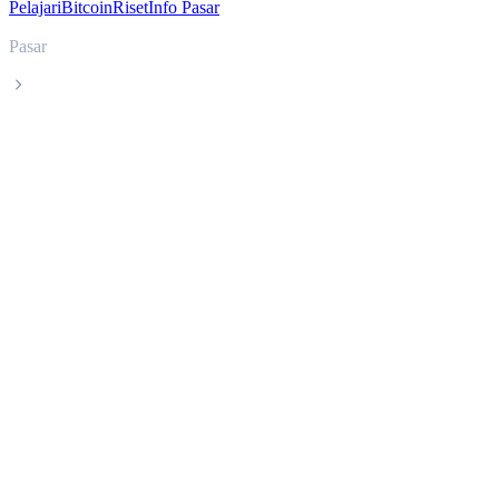
Pelajari
Bitcoin
Riset
Info Pasar
Pasar
WhiteBIT Token
Harga live WhiteBIT Token WBT