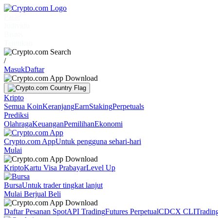
Pasar
Individu
Bisnis
Temukan
/
Masuk
Daftar
Kripto
Semua Koin
Keranjang
Earn
Staking
Perpetuals
Prediksi
Olahraga
Keuangan
Pemilihan
Ekonomi
Crypto.com App
Untuk pengguna sehari-hari
Mulai
Kripto
Kartu Visa Prabayar
Level Up
Bursa
Untuk trader tingkat lanjut
Mulai Berjual Beli
Daftar Pesanan Spot
API Trading
Futures Perpetual
CDCX CLI
Tradin