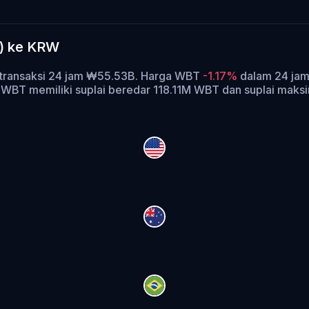
T) ke KRW
e transaksi 24 jam ₩55.53B. Harga WBT
-1.17%
dalam 24 jam 
.
WBT memiliki suplai beredar 118.11M WBT dan suplai ma