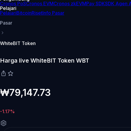
Cronos PoS
Cronos EVM
Cronos zkEVM
Pay SDK
SDK Agen A
Pelajari
Pelajari
Bitcoin
Riset
Info Pasar
Pasar
WhiteBIT Token
Harga live WhiteBIT Token WBT
₩79,147.73
-1.17%