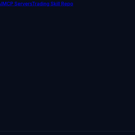
I
MCP Servers
Trading Skill Repo