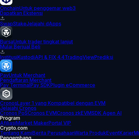
Onchain
Untuk penggemar web3
Dapatkan Ekstensi
Swap
Stake
Jelajahi dApps
Bursa
Untuk trader tingkat lanjut
Mulai Berjual Beli
Institusi
Kustodi
API & FIX 4.4
TradingView
Prediksi
Pay
Untuk Merchant
Pendaftaran Merchant
Pay Terminal
Pay SDK
Plugin eCommerce
Cronos
Layer 1 yang Kompatibel dengan EVM
Jelajahi Cronos
Cronos PoS
Cronos EVM
Cronos zkEVM
SDK Agen AI
Program
Afiliasi
Market Maker
Portal VIP
Crypto.com
Tentang Kami
Berita Perusahaan
Warta Produk
Event
Karier
Mi
Pengembang