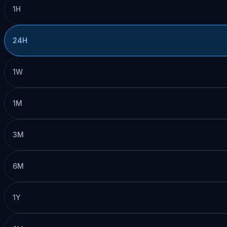
1H
24H
1W
1M
3M
6M
1Y