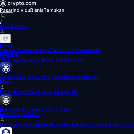
Pasar
Individu
Bisnis
Temukan
/
Masuk
Daftar
Kripto
Semua Koin
Keranjang
Earn
Staking
Perpetuals
Prediksi
Olahraga
Keuangan
Pemilihan
Ekonomi
Crypto.com App
Untuk pengguna sehari-hari
Mulai
Kripto
Kartu Visa Prabayar
Level Up
Bursa
Untuk trader tingkat lanjut
Mulai Berjual Beli
Daftar Pesanan Spot
API Trading
Futures Perpetual
CDCX CLI