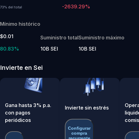
-2639.29%
73% del total
Mínimo histórico
$0.01
Suministro total
Suministro máximo
80.83%
10B SEI
10B SEI
Invierte en Sei
Gana hasta 3% p.a.
Opera
Invierte sin estrés
con pagos
liquid
periódicos
comis
Configurar
compra
recurrente