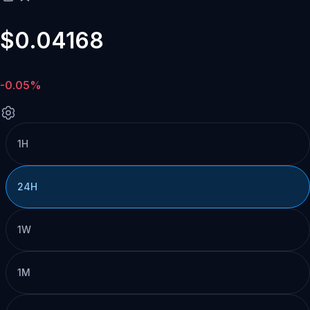
$0.04168
-0.05%
1H
24H
1W
1M