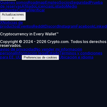
Quiénes somos
Roadmap
Empleo
Socios
Seguridad
Prueba
de reservas
Afiliado
Licencias
Listado
Medio
ambiente
Capital
Verificar
Actualizaciones
+
X
Noticias de
productos
Eventos
Reddit
Discord
Instagram
Facebook
Linked
Cryptocurrency in Every Wallet™
Copyright © 2024 - 2026 Crypto.com. Todos los derechos
reservados.
aviso de privacidad
No vender mi información
personal
Información legal
Estado
Términos y condiciones
para EE. UU.
Ubicación e idioma
Preferencias de cookies