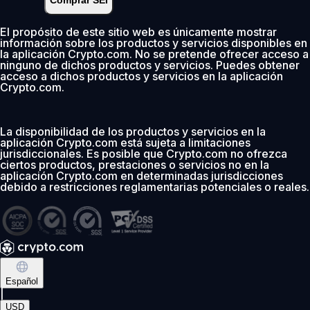
Comprar SEI
Instantáneo
•
Depositar
2.99%
El propósito de este sitio web es únicamente mostrar
información sobre los productos y servicios disponibles en
0 % de comisión los primeros 30 días
la aplicación Crypto.com. No se pretende ofrecer acceso a
ninguno de dichos productos y servicios. Puedes obtener
Añadir
acceso a dichos productos y servicios en la aplicación
Crypto.com.
La disponibilidad de los productos y servicios en la
aplicación Crypto.com está sujeta a limitaciones
jurisdiccionales. Es posible que Crypto.com no ofrezca
ciertos productos, prestaciones o servicios no en la
aplicación Crypto.com en determinadas jurisdicciones
debido a restricciones reglamentarias potenciales o reales.
Español
|
USD