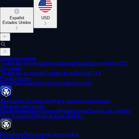
Español
USD
Estados Unidos
Criptomonedas
Todas las monedas
Cestas
Ganar
Staking
Derivados
OTC
Acciones
Todas las acciones
Cestas de ballenas
ETFs
Predicciones
Deportes
Finanzas
Elecciones
Economía
Aplicación Crypto.com
Para usuarios cotidianos
Obtener aplicación
Criptomonedas
Acciones
Predicciones
Tarjeta de crédito
Visa Signature®
Banca
Level Up
IRAs
Exchange
Para traders avanzados