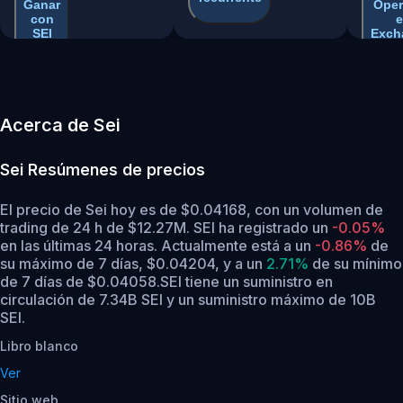
Ganar
Oper
con
e
SEI
Exch
Acerca de Sei
Sei
Resúmenes de precios
El precio de Sei hoy es de $0.04168, con un volumen de
trading de 24 h de $12.27M. SEI ha registrado un
-0.05%
en las últimas 24 horas.
Actualmente está a un
-0.86%
de
su máximo de 7 días, $0.04204,
y a un
2.71%
de su mínimo
de 7 días de $0.04058.
SEI tiene un suministro en
circulación de 7.34B SEI y un suministro máximo de 10B
SEI.
Libro blanco
Ver
Sitio web