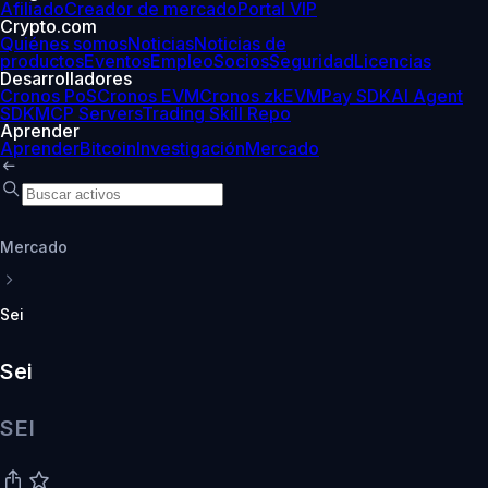
Afiliado
Creador de mercado
Portal VIP
Crypto.com
Quiénes somos
Noticias
Noticias de
productos
Eventos
Empleo
Socios
Seguridad
Licencias
Desarrolladores
Cronos PoS
Cronos EVM
Cronos zkEVM
Pay SDK
AI Agent
SDK
MCP Servers
Trading Skill Repo
Aprender
Aprender
Bitcoin
Investigación
Mercado
Mercado
Sei
Sei
SEI