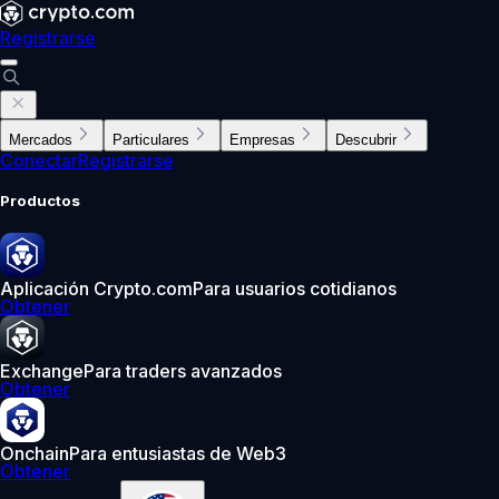
Registrarse
Mercados
Particulares
Empresas
Descubrir
Conectar
Registrarse
Productos
Aplicación Crypto.com
Para usuarios cotidianos
Obtener
Exchange
Para traders avanzados
Obtener
Onchain
Para entusiastas de Web3
Obtener