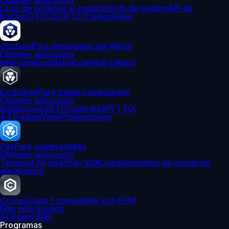
Obtener aplicación
Libro de órdenes al contado
Bots de trading
API de
trading
OTC
CDCX CLI
TradingView
Onchain
Para entusiastas de Web3
Obtener aplicación
Intercambios
Stake
Examinar DApps
Exchange
Para traders avanzados
Obtener aplicación
Instituciones
OTC
Custodia
API Y FIX
4.4
TradingView
Predicciones
Pay
Para comerciantes
Obtener aplicación
Terminal de pago
Pay SDK
Complementos de comercio
electrónico
Cronos
Capa 1 compatible con EVM
Más información
AI Agent SDK
Programas