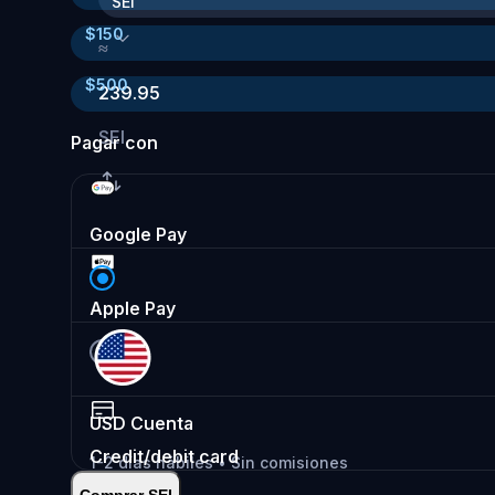
SEI
$
150
≈
$
500
239.95
SEI
Pagar con
Google Pay
Apple Pay
USD
Cuenta
Credit/debit card
1-2 días hábiles • Sin comisiones