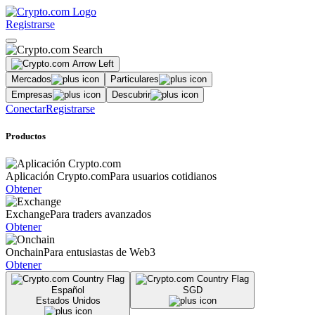
Registrarse
Mercados
Particulares
Empresas
Descubrir
Conectar
Registrarse
Productos
Aplicación Crypto.com
Para usuarios cotidianos
Obtener
Exchange
Para traders avanzados
Obtener
Onchain
Para entusiastas de Web3
Obtener
Español
SGD
Estados Unidos