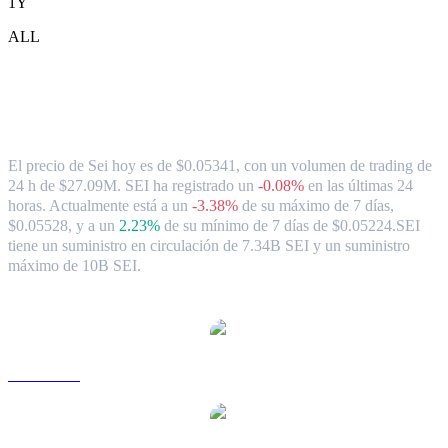
1Y
ALL
Tipo de cambio y datos del mercado de
Sei ( SEI ) a SGD
El precio de Sei hoy es de $0.05341, con un volumen de trading de
24 h de $27.09M. SEI ha registrado un
-0.08%
en las últimas 24
horas.
Actualmente está a un
-3.38%
de su máximo de 7 días,
$0.05528,
y a un
2.23%
de su mínimo de 7 días de $0.05224.
SEI
tiene un suministro en circulación de 7.34B SEI y un suministro
máximo de 10B SEI.
Pares de conversión de Sei populares
SEI a USD