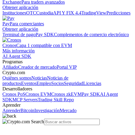
Exchange
Para traders avanzados
Obtener aplicación
Instituciones
OTC
Custodia
API Y FIX 4.4
TradingView
Predicciones
Pay
Para comerciantes
Obtener aplicación
Terminal de pago
Pay SDK
Complementos de comercio electrónico
Cronos
Capa 1 compatible con EVM
Más información
AI Agent SDK
Programas
Afiliado
Creador de mercado
Portal VIP
Crypto.com
Quiénes somos
Noticias
Noticias de
productos
Eventos
Empleo
Socios
Seguridad
Licencias
Desarrolladores
Cronos PoS
Cronos EVM
Cronos zkEVM
Pay SDK
AI Agent
SDK
MCP Servers
Trading Skill Repo
Aprender
Aprender
Bitcoin
Investigación
Mercado