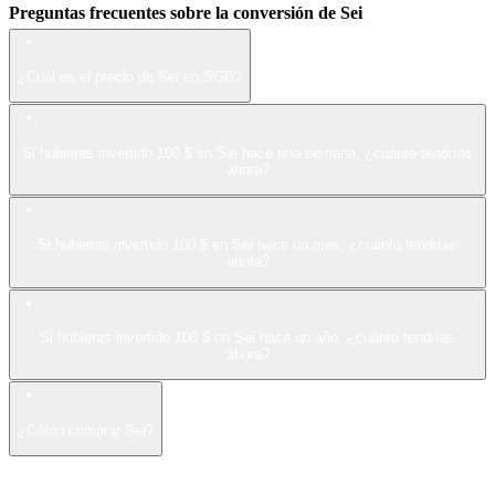
Preguntas frecuentes sobre la conversión de Sei
¿Cuál es el precio de Sei en SGD?
Si hubieras invertido 100 $ en Sei hace una semana, ¿cuánto tendrías
ahora?
Si hubieras invertido 100 $ en Sei hace un mes, ¿cuánto tendrías
ahora?
Si hubieras invertido 100 $ en Sei hace un año, ¿cuánto tendrías
ahora?
¿Cómo comprar Sei?