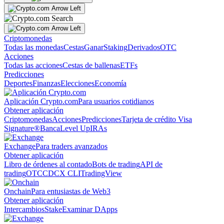
Criptomonedas
Todas las monedas
Cestas
Ganar
Staking
Derivados
OTC
Acciones
Todas las acciones
Cestas de ballenas
ETFs
Predicciones
Deportes
Finanzas
Elecciones
Economía
Aplicación Crypto.com
Para usuarios cotidianos
Obtener aplicación
Criptomonedas
Acciones
Predicciones
Tarjeta de crédito Visa
Signature®
Banca
Level Up
IRAs
Exchange
Para traders avanzados
Obtener aplicación
Libro de órdenes al contado
Bots de trading
API de
trading
OTC
CDCX CLI
TradingView
Onchain
Para entusiastas de Web3
Obtener aplicación
Intercambios
Stake
Examinar DApps