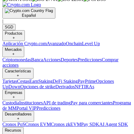
Español
|
SGD
Productos
+
Aplicación Crypto.com
Avanzado
Onchain
Level Up
Mercados
+
Criptomonedas
Banca
Acciones
Deportes
Predicciones
Comprar
acciones
Características
+
Tarjetas
Cestas
Earn
Staking
DeFi Staking
Pay
Prime
Opciones
UpDown
Opciones de strike
Derivados
NFT
IRAs
Empresas
+
Custodia
Instituciones
API de trading
Pay para comerciantes
Programa
de MM
Portal VIP
Predicciones
Desarrolladores
+
Cronos PoS
Cronos EVM
Cronos zkEVM
Pay SDK
AI Agent SDK
Recursos