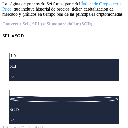
La página de precios de Sei forma parte del
Índice de Crypto.com
Price
, que incluye historial de precios, ticker, capitalización de
mercado y gráficos en tiempo real de las principales criptomonedas.
Convertir Sei ( SEI ) a Singapore dollar (SGD)
SEI
to
SGD
SEI
SGD
1
SEI
=
0.05341
SGD