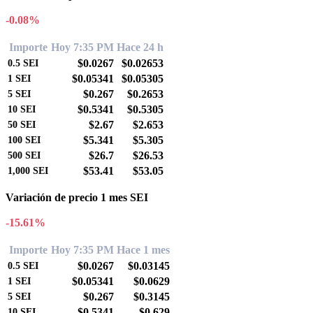
-0.08%
Importe
Hoy 7:35 PM
Hace 24 h
$0.0267
$0.02653
0.5
SEI
$0.05341
$0.05305
1
SEI
$0.267
$0.2653
5
SEI
$0.5341
$0.5305
10
SEI
$2.67
$2.653
50
SEI
$5.341
$5.305
100
SEI
$26.7
$26.53
500
SEI
$53.41
$53.05
1,000
SEI
Variación de precio 1 mes SEI
-15.61%
Importe
Hoy 7:35 PM
Hace 1 mes
$0.0267
$0.03145
0.5
SEI
$0.05341
$0.0629
1
SEI
$0.267
$0.3145
5
SEI
$0.5341
$0.629
10
SEI