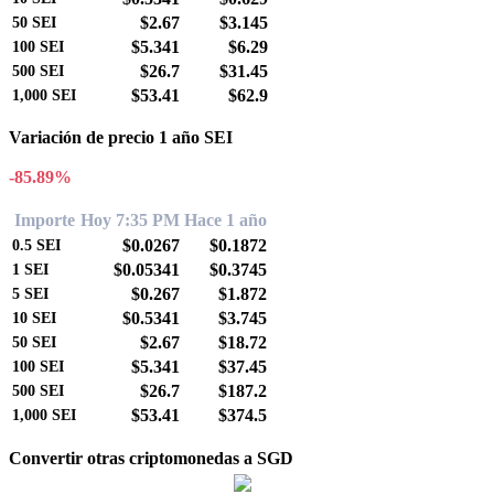
$2.67
$3.145
50
SEI
$5.341
$6.29
100
SEI
$26.7
$31.45
500
SEI
$53.41
$62.9
1,000
SEI
Variación de precio 1 año SEI
-85.89%
Importe
Hoy 7:35 PM
Hace 1 año
$0.0267
$0.1872
0.5
SEI
$0.05341
$0.3745
1
SEI
$0.267
$1.872
5
SEI
$0.5341
$3.745
10
SEI
$2.67
$18.72
50
SEI
$5.341
$37.45
100
SEI
$26.7
$187.2
500
SEI
$53.41
$374.5
1,000
SEI
Convertir otras criptomonedas a SGD