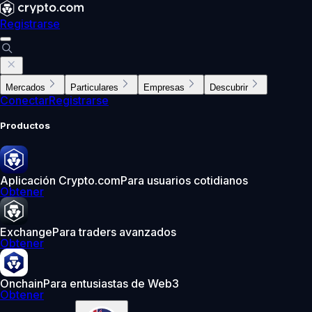
Registrarse
Mercados
Particulares
Empresas
Descubrir
Conectar
Registrarse
Productos
Aplicación Crypto.com
Para usuarios cotidianos
Obtener
Exchange
Para traders avanzados
Obtener
Onchain
Para entusiastas de Web3
Obtener