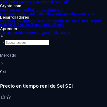
Afiliado
Creador de mercado
Portal VIP
Crypto.com
Quiénes somos
Noticias
Noticias de
productos
Eventos
Empleo
Socios
Seguridad
Licencias
Desarrolladores
Cronos PoS
Cronos EVM
Cronos zkEVM
Pay SDK
AI Agent
SDK
MCP Servers
Trading Skill Repo
Aprender
Aprender
Bitcoin
Investigación
Mercado
Mercado
Sei
Precio en tiempo real de Sei SEI