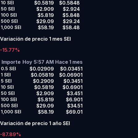
$0.5819
$0.5848
10
SEI
$2.909
$2.924
50
SEI
$5.819
$5.848
100
SEI
$29.09
$29.24
500
SEI
$58.19
$58.48
1,000
SEI
Variación de precio 1 mes SEI
-15.77%
Importe
Hoy 5:57 AM
Hace 1 mes
$0.02909
$0.03451
0.5
SEI
$0.05819
$0.06901
1
SEI
$0.2909
$0.3451
5
SEI
$0.5819
$0.6901
10
SEI
$2.909
$3.451
50
SEI
$5.819
$6.901
100
SEI
$29.09
$34.51
500
SEI
$58.19
$69.01
1,000
SEI
Variación de precio 1 año SEI
-87.89%