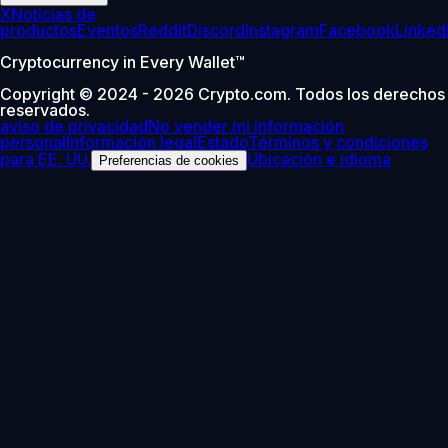
X
Noticias de
productos
Eventos
Reddit
Discord
Instagram
Facebook
Linked
Cryptocurrency in Every Wallet™
Copyright © 2024 - 2026 Crypto.com. Todos los derechos
reservados.
aviso de privacidad
No vender mi información
personal
Información legal
Estado
Términos y condiciones
para EE. UU.
Ubicación e idioma
Preferencias de cookies