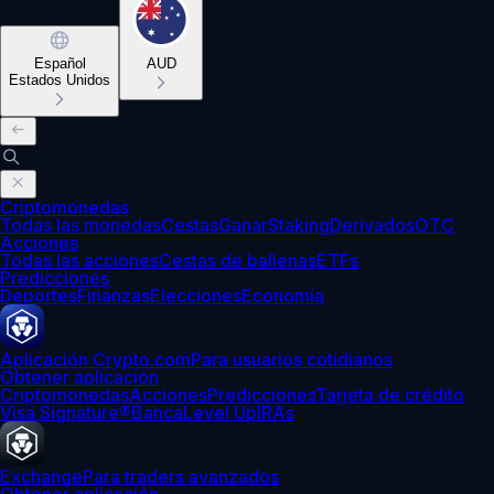
Español
AUD
Estados Unidos
Criptomonedas
Todas las monedas
Cestas
Ganar
Staking
Derivados
OTC
Acciones
Todas las acciones
Cestas de ballenas
ETFs
Predicciones
Deportes
Finanzas
Elecciones
Economía
Aplicación Crypto.com
Para usuarios cotidianos
Obtener aplicación
Criptomonedas
Acciones
Predicciones
Tarjeta de crédito
Visa Signature®
Banca
Level Up
IRAs
Exchange
Para traders avanzados