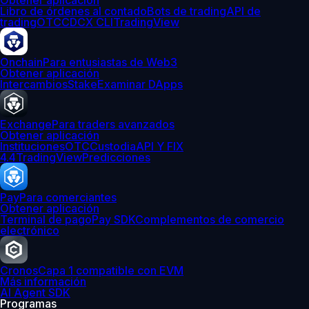
Obtener aplicación
Libro de órdenes al contado
Bots de trading
API de
trading
OTC
CDCX CLI
TradingView
Onchain
Para entusiastas de Web3
Obtener aplicación
Intercambios
Stake
Examinar DApps
Exchange
Para traders avanzados
Obtener aplicación
Instituciones
OTC
Custodia
API Y FIX
4.4
TradingView
Predicciones
Pay
Para comerciantes
Obtener aplicación
Terminal de pago
Pay SDK
Complementos de comercio
electrónico
Cronos
Capa 1 compatible con EVM
Más información
AI Agent SDK
Programas