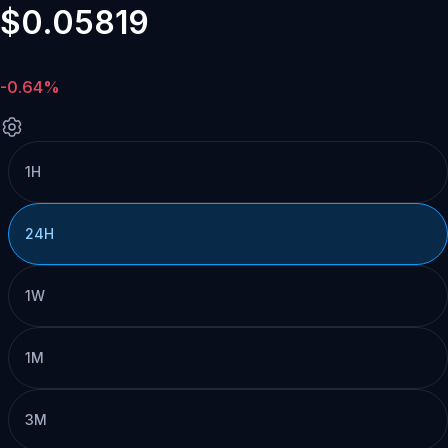
$0.05819
-0.64%
1H
24H
1W
1M
3M