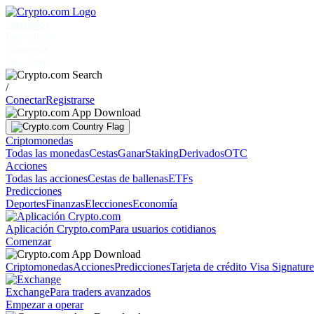
Mercados
Particulares
Empresas
Descubrir
/
Conectar
Registrarse
Criptomonedas
Todas las monedas
Cestas
Ganar
Staking
Derivados
OTC
Acciones
Todas las acciones
Cestas de ballenas
ETFs
Predicciones
Deportes
Finanzas
Elecciones
Economía
Aplicación Crypto.com
Para usuarios cotidianos
Comenzar
Criptomonedas
Acciones
Predicciones
Tarjeta de crédito Visa Signatur
Exchange
Para traders avanzados
Empezar a operar