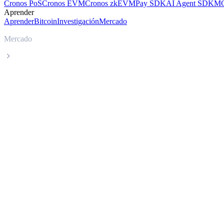
Cronos PoS
Cronos EVM
Cronos zkEVM
Pay SDK
AI Agent SDK
MC
Aprender
Aprender
Bitcoin
Investigación
Mercado
Mercado
Sei
Precio en tiempo real de Sei SEI