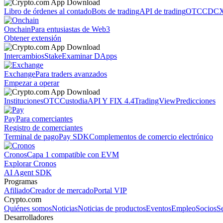
Libro de órdenes al contado
Bots de trading
API de trading
OTC
CDCX
Onchain
Para entusiastas de Web3
Obtener extensión
Intercambios
Stake
Examinar DApps
Exchange
Para traders avanzados
Empezar a operar
Instituciones
OTC
Custodia
API Y FIX 4.4
TradingView
Predicciones
Pay
Para comerciantes
Registro de comerciantes
Terminal de pago
Pay SDK
Complementos de comercio electrónico
Cronos
Capa 1 compatible con EVM
Explorar Cronos
AI Agent SDK
Programas
Afiliado
Creador de mercado
Portal VIP
Crypto.com
Quiénes somos
Noticias
Noticias de productos
Eventos
Empleo
Socios
S
Desarrolladores