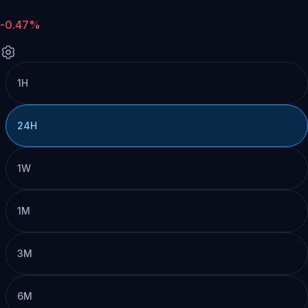
-0.47%
1H
24H
1W
1M
3M
6M