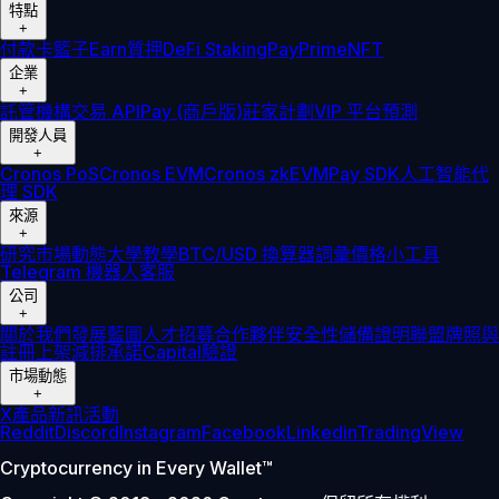
特點
+
付款卡
籃子
Earn
質押
DeFi Staking
Pay
Prime
NFT
企業
+
託管
機構
交易 API
Pay (商戶版)
莊家計劃
VIP 平台
預測
開發人員
+
Cronos PoS
Cronos EVM
Cronos zkEVM
Pay SDK
人工智能代
理 SDK
來源
+
研究
市場動態
大學
教學
BTC/USD 換算器
詞彙
價格小工具
Telegram 機器人
客服
公司
+
關於我們
發展藍圖
人才招募
合作夥伴
安全性
儲備證明
聯盟
牌照與
註冊
上架
減排承諾
Capital
驗證
市場動態
+
X
產品新訊
活動
Reddit
Discord
Instagram
Facebook
Linkedin
TradingView
Cryptocurrency in Every Wallet™