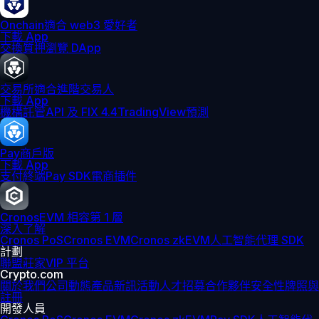
Onchain
適合 web3 愛好者
下載 App
交換
質押
瀏覽 DApp
交易所
適合進階交易人
下載 App
機構
託管
API 及 FIX 4.4
TradingView
預測
Pay
商戶版
下載 App
支付終端
Pay SDK
電商插件
Cronos
EVM 相容第 1 層
深入了解
Cronos PoS
Cronos EVM
Cronos zkEVM
人工智能代理 SDK
計劃
聯盟
莊家
VIP 平台
Crypto.com
關於我們
公司動態
產品新訊
活動
人才招募
合作夥伴
安全性
牌照與
註冊
開發人員