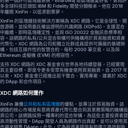
的第一個許可區塊鏈系統。Bhardwaj 是區塊鏈愛好者，曾為許
多全球科技巨頭如 IBM 和 Fidelity 開發分類帳本。他在 2018
年離開 XinFin，以追求創業夢。
XinFin 的區塊鏈技術解決方案稱為 XDC 網路。它是全球性、開
放源碼，並採用委託權益證明的共識網路 (XDPoS)，支援混合
中繼橋、即時區塊確定性，並與 ISO 20022 金融訊息標準相
容。該網路的私有/公共混合架構可供機構用於貿易融資和資產
代幣化。XDC 網路為公司和獨立社群成員提供可擴展的基礎架
構，包括互操作性的智慧合約、每秒 2000 筆交易，以及與
Ethereum 虛擬機 (EVM) 的相容性。
支持 XDC 網路的 XDC 基金會在世界各地持續發展，已經實現
其主要目標，即是令更多受眾有機會使用貿易融資。自 2017 年
以來，XDC 基金會已經推出若干整合、實用專案、建基於 XDC
的 DApp 和合作項目。
XDC 網路如何運作
XinFin 兼備
公共和私有區塊鏈
的優點，並專注於貿易融資。該
網路的核心市場是有意將資產代幣化整合到其業務策略的機構投
資公司。該網路採用一種專利的混合架構，為這些主要投資者提
高流動性管理。DApp 開發人員為網路作出貢獻，並可以使用其
市場來銷售 DAapp。此外，它為投資者提供有助建立高效創新