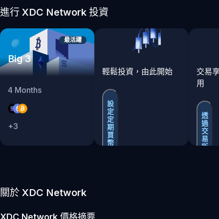
進行 XDC Network 投資
最活躍
Big 3
輕鬆投資，由此開始
交易
用
4
Months
設
定
透
定
過
+
3
期
交
買
易
幣
所
買
賣
關於 XDC Network
XDC Network
價格摘要