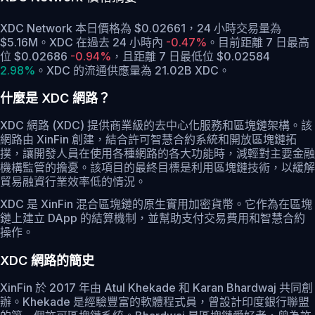
XDC Network 本日價格為 $0.02661，24 小時交易量為
$5.16M。XDC 在過去 24 小時內
-0.47%
。
目前距離 7 日最高
位 $0.02686
-0.94%
，
且距離 7 日最低位 $0.02584
2.98%
。
XDC 的流通供應量為 21.02B XDC。
什麼是 XDC 網路？
XDC 網路 (XDC) 提供商業級的去中心化服務和區塊鏈架構。該
網路由 XinFin 創建，結合許可智慧合約系統和開放區塊鏈拓
撲，讓開發人員在使用各種網路的各大功能時，減輕對主要金融
機構監管的擔憂。該項目的最終目標是利用區塊鏈技術，以緩解
貿易融資行業效率低的情況。
XDC 是 XinFin 混合區塊鏈的原生實用加密貨幣。它作為在區塊
鏈上建立 DApp 的結算機制，並幫助支付交易費用和智慧合約
操作。
XDC 網路的簡史
XinFin 於 2017 年由 Atul Khekade 和 Karan Bhardwaj 共同創
辦。Khekade 是經驗豐富的軟體程式員，曾設計印度銀行聯盟