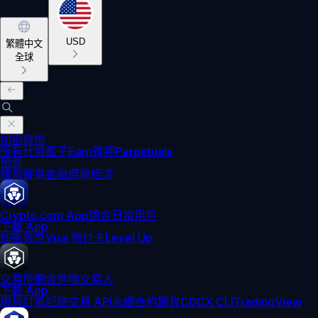
USD
繁體中文
全球
加密貨幣
所有代幣
籃子
Earn
質押
Perpetuals
預測
體育賽事
金融
選舉
經濟
Crypto.com App
適合日常用戶
下載 App
加密貨幣
Visa 預付卡
Level Up
交易所
適合進階交易人
下載 App
現貨訂單記錄
交易 API
永續合約期貨
CDCX CLI
TradingView