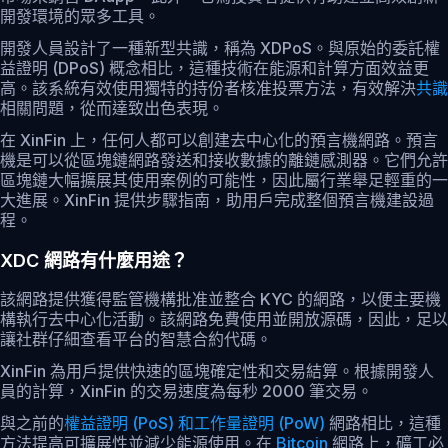
開發環境的眾多工具。
開發人員設計了一種新型共識，稱為 XDPoS。與原始的委託權
益證明 (DPoS) 概念相比，這種技術在能源和計算方面效益更
高。該系統有效使用獨特的持份者核准投票方法，有效解決
共識
相關問題，從而達致出色表現。
在 XinFin 上，任何人都可以創建去中心化的預言機網路。預言
機是可以從區塊鏈網路發送和接收數據的離鏈感測器。它們允許
區塊鏈大幅擴展其使用案例的可能性，因此屬行業舉足輕重的一
大進展。XinFin 提供步驟指南，助用戶完成整個預言機建設過
程。
XDC 網路有什麼用途？
該網路提供獲得監管機構批准並整合 KYC 的網路，以便主要機
構執行去中心化活動。該網路免費使用並開放源碼，因此，足以
讓社群仔細查看平台的智慧合約代碼。
XinFin 為用戶提供快速的區塊確定性和交易結算。根據開發人
員的計算，XinFin 的交易速度為每秒 2000 筆交易。
與之前的
權益證明 (PoS) 和工作量證明 (PoW)
網路相比，這種
方法提高可擴展性並減少能源使用。在
Bitcoin
網路上，礦工必