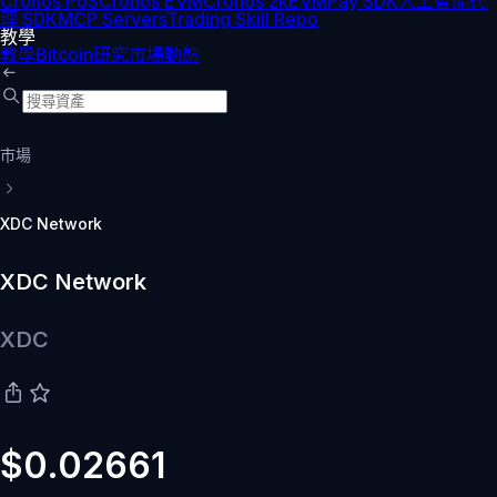
Cronos PoS
Cronos EVM
Cronos zkEVM
Pay SDK
人工智能代
理 SDK
MCP Servers
Trading Skill Repo
教學
教學
Bitcoin
研究
市場動態
市場
XDC Network
XDC Network
XDC
$0.02661