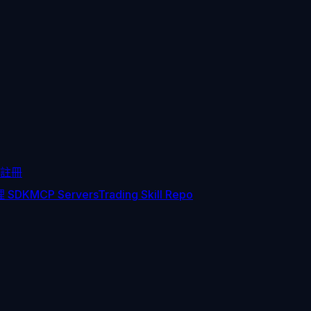
註冊
 SDK
MCP Servers
Trading Skill Repo