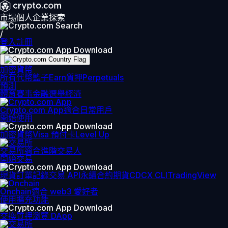
市場
個人
企業
探索
/
登入
註冊
加密貨幣
所有代幣
籃子
Earn
質押
Perpetuals
預測
體育賽事
金融
選舉
經濟
Crypto.com App
適合日常用戶
開始使用
加密貨幣
Visa 預付卡
Level Up
交易所
適合進階交易人
開始交易
現貨訂單記錄
交易 API
永續合約期貨
CDCX CLI
TradingView
Onchain
適合 web3 愛好者
使用擴充功能
交換
質押
瀏覽 DApp