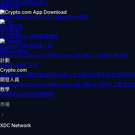
交易所
適合進階交易人
開始交易
機構
託管
API 及 FIX 4.4
TradingView
預測
Pay
商戶版
商戶註冊
支付終端
Pay SDK
電商插件
Cronos
EVM 相容第 1 層
探索 Cronos
Cronos PoS
Cronos EVM
Cronos zkEVM
人工智能代理 SDK
計劃
聯盟
莊家
VIP 平台
Crypto.com
關於我們
公司動態
產品新訊
活動
人才招募
合作夥伴
安全性
牌照與
開發人員
Cronos PoS
Cronos EVM
Cronos zkEVM
Pay SDK
人工智能代理
教學
教學
Bitcoin
研究
市場動態
市場
XDC Network