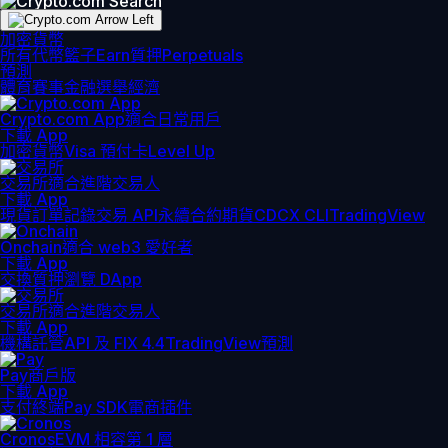
加密貨幣
所有代幣
籃子
Earn
質押
Perpetuals
預測
體育賽事
金融
選舉
經濟
Crypto.com App
適合日常用戶
下載 App
加密貨幣
Visa 預付卡
Level Up
交易所
適合進階交易人
下載 App
現貨訂單記錄
交易 API
永續合約期貨
CDCX CLI
TradingView
Onchain
適合 web3 愛好者
下載 App
交換
質押
瀏覽 DApp
交易所
適合進階交易人
下載 App
機構
託管
API 及 FIX 4.4
TradingView
預測
Pay
商戶版
下載 App
支付終端
Pay SDK
電商插件
Cronos
EVM 相容第 1 層