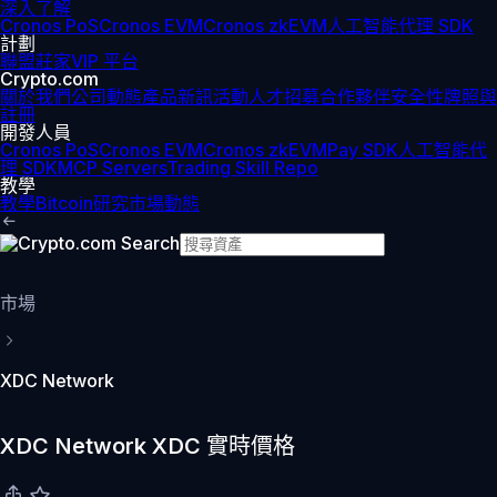
深入了解
Cronos PoS
Cronos EVM
Cronos zkEVM
人工智能代理 SDK
計劃
聯盟
莊家
VIP 平台
Crypto.com
關於我們
公司動態
產品新訊
活動
人才招募
合作夥伴
安全性
牌照與
註冊
開發人員
Cronos PoS
Cronos EVM
Cronos zkEVM
Pay SDK
人工智能代
理 SDK
MCP Servers
Trading Skill Repo
教學
教學
Bitcoin
研究
市場動態
市場
XDC Network
XDC Network XDC 實時價格