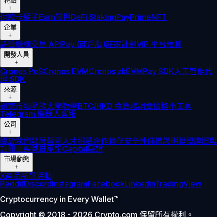
特點
+
付款卡
籃子
Earn
質押
DeFi Staking
Pay
Prime
NFT
企業
+
託管
機構
交易 API
Pay (商戶版)
莊家計劃
VIP 平台
預測
開發人員
+
Cronos PoS
Cronos EVM
Cronos zkEVM
Pay SDK
人工智能代
理 SDK
來源
+
研究
市場動態
大學
教學
BTC/HKD 換算器
詞彙
價格小工具
Telegram 機器人
客服
公司
+
關於我們
發展藍圖
人才招募
合作夥伴
安全性
儲備證明
聯盟
牌照與
註冊
上架
減排承諾
Capital
驗證
市場動態
+
X
產品新訊
活動
Reddit
Discord
Instagram
Facebook
Linkedin
TradingView
Cryptocurrency in Every Wallet™
Copyright © 2018 - 2026 Crypto.com 保留所有權利。