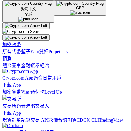
GBP
繁體中文
全球
加密貨幣
所有代幣
籃子
Earn
質押
Perpetuals
預測
體育賽事
金融
選舉
經濟
Crypto.com App
適合日常用戶
下載 App
加密貨幣
Visa 預付卡
Level Up
交易所
適合進階交易人
下載 App
現貨訂單記錄
交易 API
永續合約期貨
CDCX CLI
TradingView