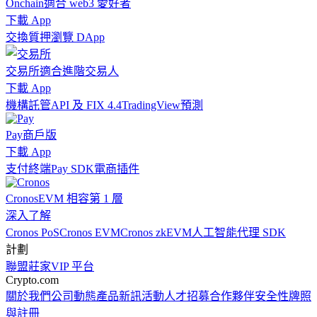
Onchain
適合 web3 愛好者
下載 App
交換
質押
瀏覽 DApp
交易所
適合進階交易人
下載 App
機構
託管
API 及 FIX 4.4
TradingView
預測
Pay
商戶版
下載 App
支付終端
Pay SDK
電商插件
Cronos
EVM 相容第 1 層
深入了解
Cronos PoS
Cronos EVM
Cronos zkEVM
人工智能代理 SDK
計劃
聯盟
莊家
VIP 平台
Crypto.com
關於我們
公司動態
產品新訊
活動
人才招募
合作夥伴
安全性
牌照
與註冊