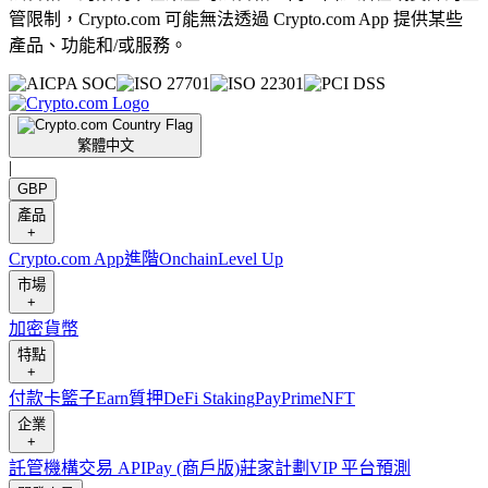
管限制，Crypto.com 可能無法透過 Crypto.com App 提供某些
產品、功能和/或服務。
繁體中文
|
GBP
產品
+
Crypto.com App
進階
Onchain
Level Up
市場
+
加密貨幣
特點
+
付款卡
籃子
Earn
質押
DeFi Staking
Pay
Prime
NFT
企業
+
託管
機構
交易 API
Pay (商戶版)
莊家計劃
VIP 平台
預測