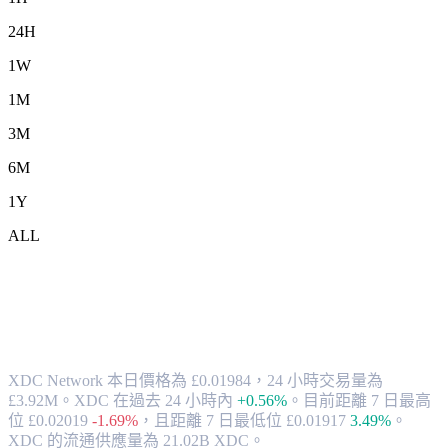
24H
1W
1M
3M
6M
1Y
ALL
將 XDC Network (XDC) 兌換為 GBP 的
匯率與市場數據
XDC Network 本日價格為 £0.01984，24 小時交易量為
£3.92M。XDC 在過去 24 小時內
+0.56%
。
目前距離 7 日最高
位 £0.02019
-1.69%
，
且距離 7 日最低位 £0.01917
3.49%
。
XDC 的流通供應量為 21.02B XDC。