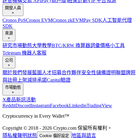
託管
機構
交易 API
Pay (商戶版)
莊家計劃
VIP 平台
預測
開發人員
+
Cronos PoS
Cronos EVM
Cronos zkEVM
Pay SDK
人工智能代理
SDK
來源
+
研究
市場動態
大學
教學
BTC/KRW 換算器
詞彙
價格小工具
Telegram 機器人
客服
公司
+
關於我們
發展藍圖
人才招募
合作夥伴
安全性
儲備證明
聯盟
牌照
與註冊
上架
減排承諾
Capital
驗證
市場動態
+
X
產品新訊
活動
Reddit
Discord
Instagram
Facebook
Linkedin
TradingView
Cryptocurrency in Every Wallet™
Copyright © 2018 - 2026 Crypto.com 保留所有權利。
隱私權聲明
狀態
地區與語言
Cookie 偏好設定