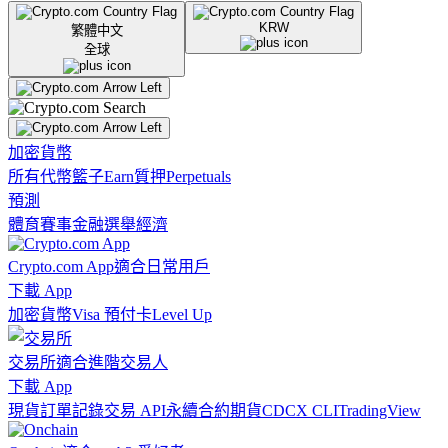
KRW
繁體中文
全球
加密貨幣
所有代幣
籃子
Earn
質押
Perpetuals
預測
體育賽事
金融
選舉
經濟
Crypto.com App
適合日常用戶
下載 App
加密貨幣
Visa 預付卡
Level Up
交易所
適合進階交易人
下載 App
現貨訂單記錄
交易 API
永續合約期貨
CDCX CLI
TradingView