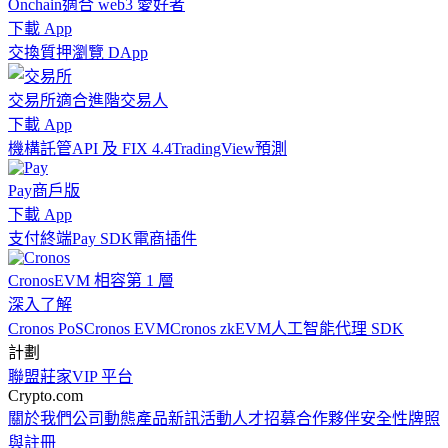
Onchain
適合 web3 愛好者
下載 App
交換
質押
瀏覽 DApp
交易所
適合進階交易人
下載 App
機構
託管
API 及 FIX 4.4
TradingView
預測
Pay
商戶版
下載 App
支付終端
Pay SDK
電商插件
Cronos
EVM 相容第 1 層
深入了解
Cronos PoS
Cronos EVM
Cronos zkEVM
人工智能代理 SDK
計劃
聯盟
莊家
VIP 平台
Crypto.com
關於我們
公司動態
產品新訊
活動
人才招募
合作夥伴
安全性
牌照
與註冊