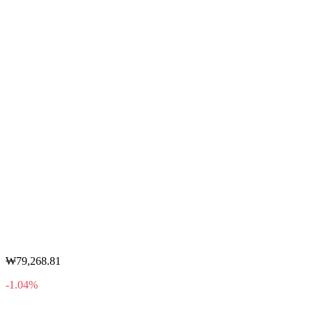
₩79,268.81
-1.04%