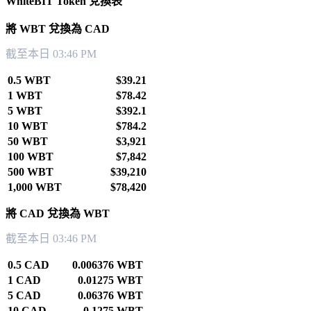
WhiteBIT Token 兌換表
將 WBT 兌換為 CAD
截至本日 03:46 PM
0.5 WBT
$39.21
1 WBT
$78.42
5 WBT
$392.1
10 WBT
$784.2
50 WBT
$3,921
100 WBT
$7,842
500 WBT
$39,210
1,000 WBT
$78,420
將 CAD 兌換為 WBT
截至本日 03:46 PM
0.5 CAD
0.006376 WBT
1 CAD
0.01275 WBT
5 CAD
0.06376 WBT
10 CAD
0.1275 WBT