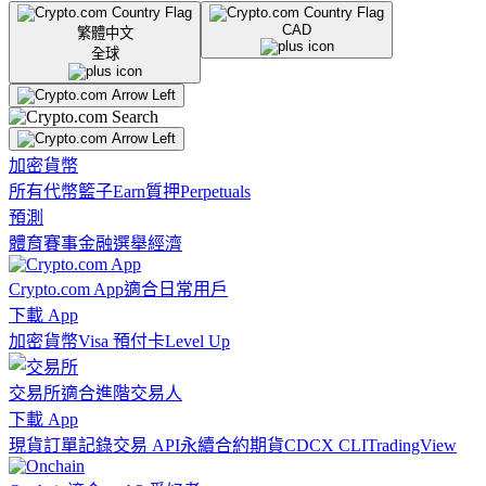
CAD
繁體中文
全球
加密貨幣
所有代幣
籃子
Earn
質押
Perpetuals
預測
體育賽事
金融
選舉
經濟
Crypto.com App
適合日常用戶
下載 App
加密貨幣
Visa 預付卡
Level Up
交易所
適合進階交易人
下載 App
現貨訂單記錄
交易 API
永續合約期貨
CDCX CLI
TradingView