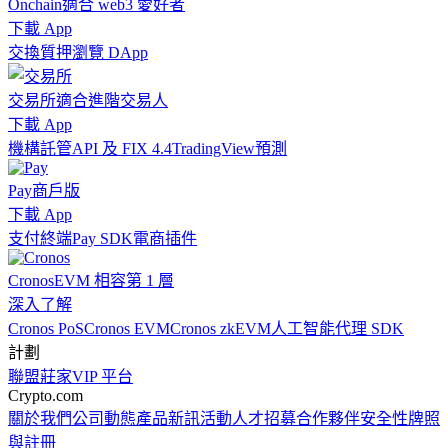
Onchain
適合 web3 愛好者
下載 App
交換
質押
瀏覽 DApp
交易所
適合進階交易人
下載 App
機構
託管
API 及 FIX 4.4
TradingView
預測
Pay
商戶版
下載 App
支付終端
Pay SDK
電商插件
Cronos
EVM 相容第 1 層
深入了解
Cronos PoS
Cronos EVM
Cronos zkEVM
人工智能代理 SDK
計劃
聯盟
莊家
VIP 平台
Crypto.com
關於我們
公司動態
產品新訊
活動
人才招募
合作夥伴
安全性
牌照
與註冊