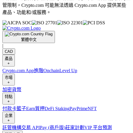
管限制，Crypto.com 可能無法透過 Crypto.com App 提供某些
產品、功能和/或服務。
繁體中文
|
CAD
產品
+
Crypto.com App
進階
Onchain
Level Up
市場
+
加密貨幣
特點
+
付款卡
籃子
Earn
質押
DeFi Staking
Pay
Prime
NFT
企業
+
託管
機構
交易 API
Pay (商戶版)
莊家計劃
VIP 平台
預測