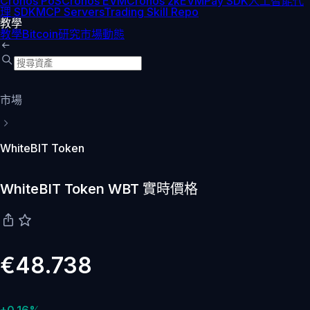
Cronos PoS
Cronos EVM
Cronos zkEVM
Pay SDK
人工智能代
理 SDK
MCP Servers
Trading Skill Repo
教學
教學
Bitcoin
研究
市場動態
市場
WhiteBIT Token
WhiteBIT Token WBT 實時價格
€48.738
+0.16%