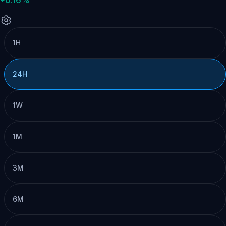
1H
24H
1W
1M
3M
6M