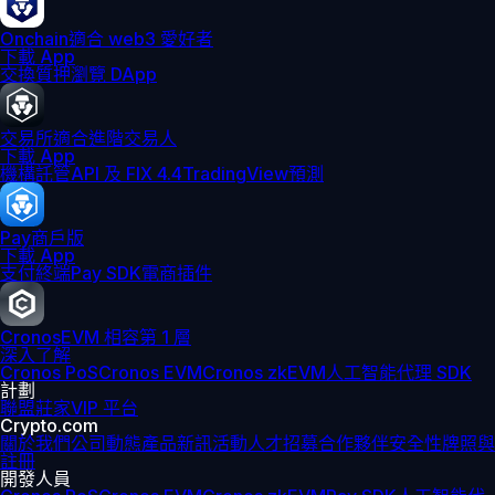
Onchain
適合 web3 愛好者
下載 App
交換
質押
瀏覽 DApp
交易所
適合進階交易人
下載 App
機構
託管
API 及 FIX 4.4
TradingView
預測
Pay
商戶版
下載 App
支付終端
Pay SDK
電商插件
Cronos
EVM 相容第 1 層
深入了解
Cronos PoS
Cronos EVM
Cronos zkEVM
人工智能代理 SDK
計劃
聯盟
莊家
VIP 平台
Crypto.com
關於我們
公司動態
產品新訊
活動
人才招募
合作夥伴
安全性
牌照與
註冊
開發人員