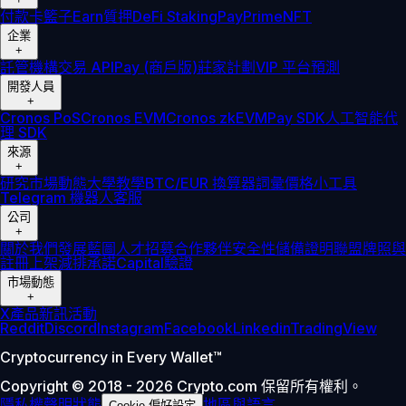
付款卡
籃子
Earn
質押
DeFi Staking
Pay
Prime
NFT
企業
+
託管
機構
交易 API
Pay (商戶版)
莊家計劃
VIP 平台
預測
開發人員
+
Cronos PoS
Cronos EVM
Cronos zkEVM
Pay SDK
人工智能代
理 SDK
來源
+
研究
市場動態
大學
教學
BTC/EUR 換算器
詞彙
價格小工具
Telegram 機器人
客服
公司
+
關於我們
發展藍圖
人才招募
合作夥伴
安全性
儲備證明
聯盟
牌照與
註冊
上架
減排承諾
Capital
驗證
市場動態
+
X
產品新訊
活動
Reddit
Discord
Instagram
Facebook
Linkedin
TradingView
Cryptocurrency in Every Wallet™
Copyright © 2018 - 2026 Crypto.com 保留所有權利。
隱私權聲明
狀態
地區與語言
Cookie 偏好設定