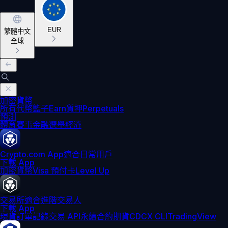
EUR
繁體中文
全球
加密貨幣
所有代幣
籃子
Earn
質押
Perpetuals
預測
體育賽事
金融
選舉
經濟
Crypto.com App
適合日常用戶
下載 App
加密貨幣
Visa 預付卡
Level Up
交易所
適合進階交易人
下載 App
現貨訂單記錄
交易 API
永續合約期貨
CDCX CLI
TradingView