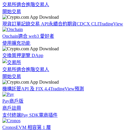
交易所
適合進階交易人
開始交易
現貨訂單記錄
交易 API
永續合約期貨
CDCX CLI
TradingView
Onchain
適合 web3 愛好者
使用擴充功能
交換
質押
瀏覽 DApp
交易所
適合進階交易人
開始交易
機構
託管
API 及 FIX 4.4
TradingView
預測
Pay
商戶版
商戶註冊
支付終端
Pay SDK
電商插件
Cronos
EVM 相容第 1 層