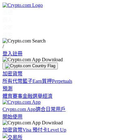
市場
個人
企業
探索
/
登入
註冊
加密貨幣
所有代幣
籃子
Earn
質押
Perpetuals
預測
體育賽事
金融
選舉
經濟
Crypto.com App
適合日常用戶
開始使用
加密貨幣
Visa 預付卡
Level Up