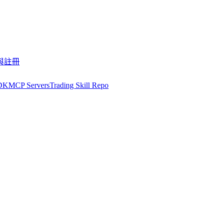
與註冊
DK
MCP Servers
Trading Skill Repo