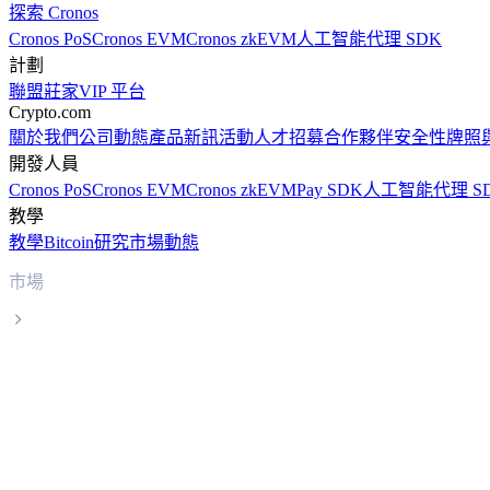
探索 Cronos
Cronos PoS
Cronos EVM
Cronos zkEVM
人工智能代理 SDK
計劃
聯盟
莊家
VIP 平台
Crypto.com
關於我們
公司動態
產品新訊
活動
人才招募
合作夥伴
安全性
牌照
開發人員
Cronos PoS
Cronos EVM
Cronos zkEVM
Pay SDK
人工智能代理 S
教學
教學
Bitcoin
研究
市場動態
市場
Tether Gold
Tether Gold XAUT 實時價格