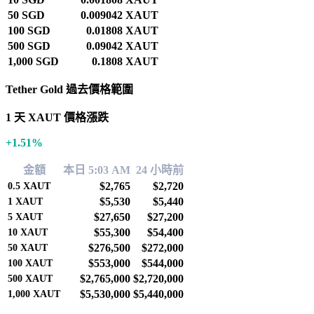
50 SGD
0.009042 XAUT
100 SGD
0.01808 XAUT
500 SGD
0.09042 XAUT
1,000 SGD
0.1808 XAUT
Tether Gold 過去價格範圍
1 天 XAUT 價格漲跌
+1.51%
金額
本日 5:03 AM
24 小時前
$2,765
$2,720
0.5
XAUT
$5,530
$5,440
1
XAUT
$27,650
$27,200
5
XAUT
$55,300
$54,400
10
XAUT
$276,500
$272,000
50
XAUT
$553,000
$544,000
100
XAUT
$2,765,000
$2,720,000
500
XAUT
$5,530,000
$5,440,000
1,000
XAUT