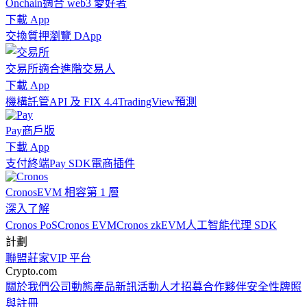
Onchain
適合 web3 愛好者
下載 App
交換
質押
瀏覽 DApp
交易所
適合進階交易人
下載 App
機構
託管
API 及 FIX 4.4
TradingView
預測
Pay
商戶版
下載 App
支付終端
Pay SDK
電商插件
Cronos
EVM 相容第 1 層
深入了解
Cronos PoS
Cronos EVM
Cronos zkEVM
人工智能代理 SDK
計劃
聯盟
莊家
VIP 平台
Crypto.com
關於我們
公司動態
產品新訊
活動
人才招募
合作夥伴
安全性
牌照
與註冊