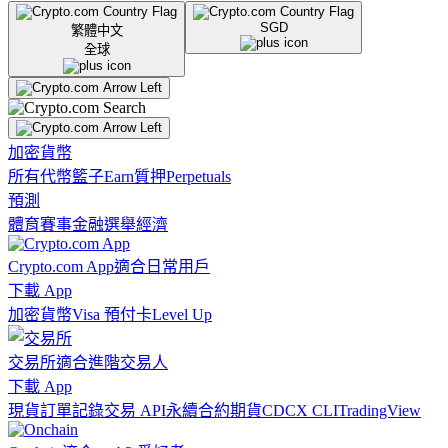
SGD
繁體中文
全球
加密貨幣
所有代幣
籃子
Earn
質押
Perpetuals
預測
體育賽事
金融
選舉
經濟
Crypto.com App
適合日常用戶
下載 App
加密貨幣
Visa 預付卡
Level Up
交易所
適合進階交易人
下載 App
現貨訂單記錄
交易 API
永續合約期貨
CDCX CLI
TradingView