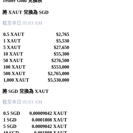
Tether Gold 兌換表
將 XAUT 兌換為 SGD
截至本日 05:03 AM
0.5 XAUT
$2,765
1 XAUT
$5,530
5 XAUT
$27,650
10 XAUT
$55,300
50 XAUT
$276,500
100 XAUT
$553,000
500 XAUT
$2,765,000
1,000 XAUT
$5,530,000
將 SGD 兌換為 XAUT
截至本日 05:03 AM
0.5 SGD
0.00009042 XAUT
1 SGD
0.0001808 XAUT
5 SGD
0.0009042 XAUT
10 SGD
0.001808 XAUT