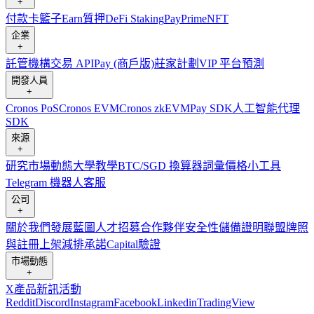
+
付款卡
籃子
Earn
質押
DeFi Staking
Pay
Prime
NFT
企業
+
託管
機構
交易 API
Pay (商戶版)
莊家計劃
VIP 平台
預測
開發人員
+
Cronos PoS
Cronos EVM
Cronos zkEVM
Pay SDK
人工智能代理
SDK
來源
+
研究
市場動態
大學
教學
BTC/SGD 換算器
詞彙
價格小工具
Telegram 機器人
客服
公司
+
關於我們
發展藍圖
人才招募
合作夥伴
安全性
儲備證明
聯盟
牌照
與註冊
上架
減排承諾
Capital
驗證
市場動態
+
X
產品新訊
活動
Reddit
Discord
Instagram
Facebook
Linkedin
TradingView