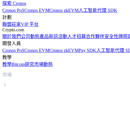
探索 Cronos
Cronos PoS
Cronos EVM
Cronos zkEVM
人工智能代理 SDK
計劃
聯盟
莊家
VIP 平台
Crypto.com
關於我們
公司動態
產品新訊
活動
人才招募
合作夥伴
安全性
牌照
開發人員
Cronos PoS
Cronos EVM
Cronos zkEVM
Pay SDK
人工智能代理 S
教學
教學
Bitcoin
研究
市場動態
市場
Tether Gold
Tether Gold XAUT 實時價格