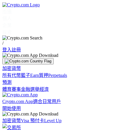
市場
個人
企業
探索
/
登入
註冊
加密貨幣
所有代幣
籃子
Earn
質押
Perpetuals
預測
體育賽事
金融
選舉
經濟
Crypto.com App
適合日常用戶
開始使用
加密貨幣
Visa 預付卡
Level Up