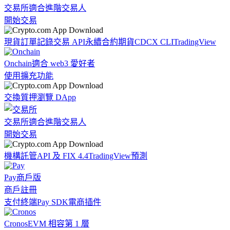
交易所
適合進階交易人
開始交易
現貨訂單記錄
交易 API
永續合約期貨
CDCX CLI
TradingView
Onchain
適合 web3 愛好者
使用擴充功能
交換
質押
瀏覽 DApp
交易所
適合進階交易人
開始交易
機構
託管
API 及 FIX 4.4
TradingView
預測
Pay
商戶版
商戶註冊
支付終端
Pay SDK
電商插件
Cronos
EVM 相容第 1 層