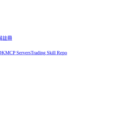
與註冊
DK
MCP Servers
Trading Skill Repo