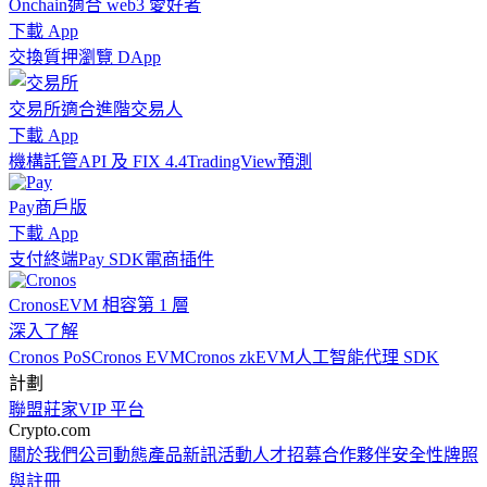
Onchain
適合 web3 愛好者
下載 App
交換
質押
瀏覽 DApp
交易所
適合進階交易人
下載 App
機構
託管
API 及 FIX 4.4
TradingView
預測
Pay
商戶版
下載 App
支付終端
Pay SDK
電商插件
Cronos
EVM 相容第 1 層
深入了解
Cronos PoS
Cronos EVM
Cronos zkEVM
人工智能代理 SDK
計劃
聯盟
莊家
VIP 平台
Crypto.com
關於我們
公司動態
產品新訊
活動
人才招募
合作夥伴
安全性
牌照
與註冊