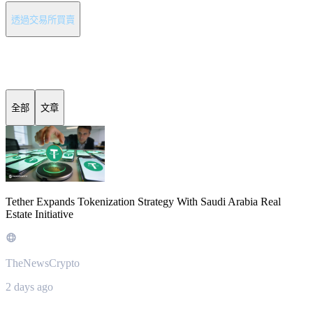
透過交易所買賣
Tether 最新消息
全部
文章
Tether Expands Tokenization Strategy With Saudi Arabia Real
Estate Initiative
TheNewsCrypto
2 days ago