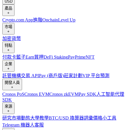
USD
產品
+
Crypto.com App
進階
Onchain
Level Up
市場
+
加密貨幣
特點
+
付款卡
籃子
Earn
質押
DeFi Staking
Pay
Prime
NFT
企業
+
託管
機構
交易 API
Pay (商戶版)
莊家計劃
VIP 平台
預測
開發人員
+
Cronos PoS
Cronos EVM
Cronos zkEVM
Pay SDK
人工智能代理
SDK
來源
+
研究
市場動態
大學
教學
BTC/USD 換算器
詞彙
價格小工具
Telegram 機器人
客服