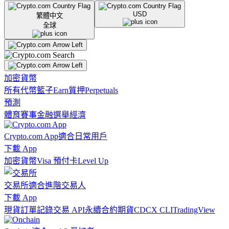
USD
繁體中文
全球
加密貨幣
所有代幣
籃子
Earn
質押
Perpetuals
預測
體育賽事
金融
選舉
經濟
Crypto.com App
適合日常用戶
下載 App
加密貨幣
Visa 預付卡
Level Up
交易所
適合進階交易人
下載 App
現貨訂單記錄
交易 API
永續合約期貨
CDCX CLI
TradingView