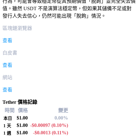
行為，可能會導致穩定幣從其預期價值「脫鉤」並完全失去價
值。雖然 USDT 不是演算法穩定幣，但如果其儲備不足或對
發行人失去信心，仍然可能出現「脫鉤」情況。
區塊鏈瀏覽器
查看
白皮書
查看
網站
查看
Tether 價格記錄
時間
價格
變更
$1.00
0.00%
本日
$1.00
-$0.00097
(0.10%)
1 天
$1.00
-$0.0013
(0.11%)
1 週