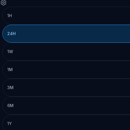
1H
24H
1W
1M
3M
6M
1Y