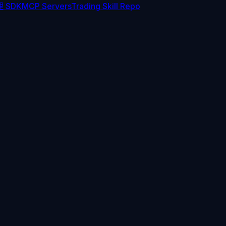
 SDK
MCP Servers
Trading Skill Repo