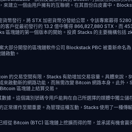
儲存，來建立一個由用戶擁有的互聯網。在其首份白皮書中，Block
密貨幣發行，將 STX 加密貨幣分發給公眾，令該專案募得 5280 萬美
從最初發行的 13.2 億中獲得 866,827,880 STX，而 453
第一個版本的開始。投資 Stacks 的主要機構包括 zkCapital、You
該專案大部分開發的區塊鏈軟件公司 Blockstack PBC 被重新命名為 Hi
塊鏈啟動。
Bitcoin 的交易空間有限，Stacks 有助增加交易容量。具體來說，
n 的集成來啟動新的網路功能，而無需改變 Bitcoin 網路本身。此外，
itcoin 區塊鏈上結算交易。
擁有其數據。這個識別號碼令用戶能夠在自己所選擇的媒體中獨立
專案的正常運作至關重要。為管理這種互動，Stacks 使用了一種傳輸證明共
從 Bitcoin (BTC) 區塊鏈上挖擴而得的幣，並承諾有機會贏得