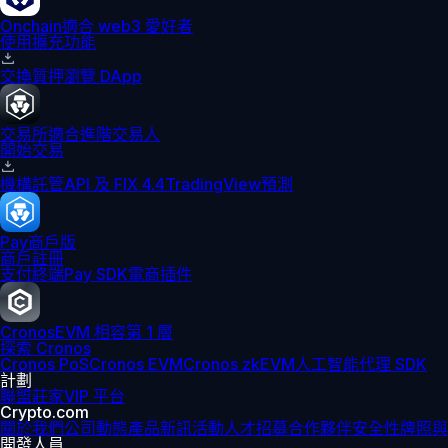
Onchain
適合 web3 愛好者
使用擴充功能
交換
質押
瀏覽 DApp
交易所
適合進階交易人
開始交易
機構
託管
API 及 FIX 4.4
TradingView
預測
Pay
商戶版
商戶註冊
支付終端
Pay SDK
電商插件
Cronos
EVM 相容第 1 層
探索 Cronos
Cronos PoS
Cronos EVM
Cronos zkEVM
人工智能代理 SDK
計劃
聯盟
莊家
VIP 平台
Crypto.com
關於我們
公司動態
產品新訊
活動
人才招募
合作夥伴
安全性
牌照與
開發人員