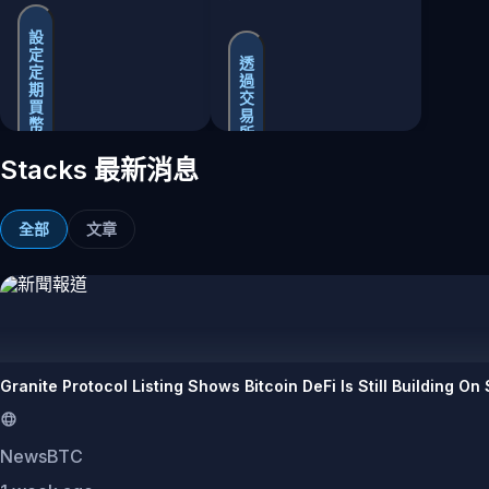
設
定
透
定
過
期
交
買
易
幣
所
買
Stacks 最新消息
賣
全部
文章
Granite Protocol Listing Shows Bitcoin DeFi Is Still Building On
NewsBTC