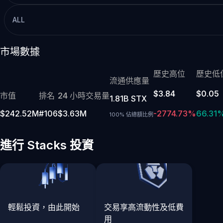
ALL
市場數據
歷史高位
歷史低
流通供應量
$3.84
$0.05
市值
排名
24 小時交易量
1.81B STX
$242.52M
#106
$3.63M
-2774.73%
66.31
100% 佔總額比例
進行 Stacks 投資
輕鬆投資，由此開始
交易享高流動性及低費
用