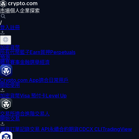
市場
個人
企業
探索
/
登入
註冊
加密貨幣
所有代幣
籃子
Earn
質押
Perpetuals
預測
體育賽事
金融
選舉
經濟
Crypto.com App
適合日常用戶
開始使用
加密貨幣
Visa 預付卡
Level Up
交易所
適合進階交易人
開始交易
現貨訂單記錄
交易 API
永續合約期貨
CDCX CLI
TradingView