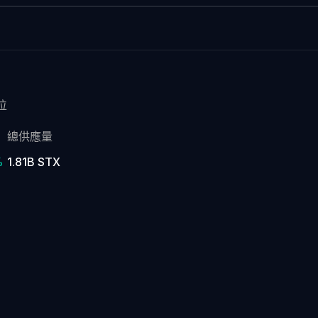
位
總供應量
%
1.81B STX