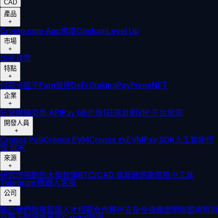
CAD
產品
+
Crypto.com App
進階
Onchain
Level Up
市場
+
加密貨幣
特點
+
付款卡
籃子
Earn
質押
DeFi Staking
Pay
Prime
NFT
企業
+
託管
機構
交易 API
Pay (商戶版)
莊家計劃
VIP 平台
預測
開發人員
+
Cronos PoS
Cronos EVM
Cronos zkEVM
Pay SDK
人工智能代
理 SDK
來源
+
研究
市場動態
大學
教學
BTC/CAD 換算器
詞彙
價格小工具
Telegram 機器人
客服
公司
+
關於我們
發展藍圖
人才招募
合作夥伴
安全性
儲備證明
聯盟
牌照與
註冊
上架
減排承諾
Capital
驗證