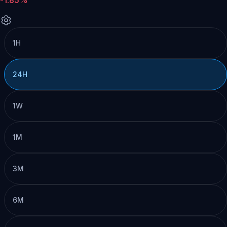
1H
24H
1W
1M
3M
6M