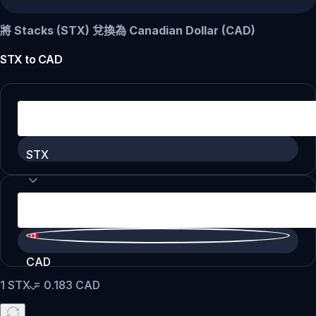
將 Stacks (STX) 兌換為 Canadian Dollar (CAD)
STX
to
CAD
STX
CAD
1
STX
=
0.183
CAD