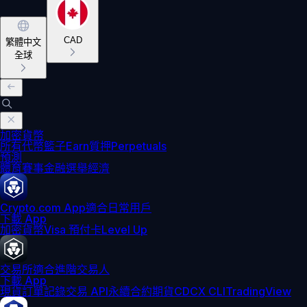
CAD
繁體中文
全球
加密貨幣
所有代幣
籃子
Earn
質押
Perpetuals
預測
體育賽事
金融
選舉
經濟
Crypto.com App
適合日常用戶
下載 App
加密貨幣
Visa 預付卡
Level Up
交易所
適合進階交易人
下載 App
現貨訂單記錄
交易 API
永續合約期貨
CDCX CLI
TradingView