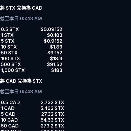
將 STX 兌換為 CAD
截至本日 05:43 AM
0.5 STX
$0.09152
1 STX
$0.183
5 STX
$0.9152
10 STX
$1.83
50 STX
$9.152
100 STX
$18.3
500 STX
$91.52
1,000 STX
$183
將 CAD 兌換為 STX
截至本日 05:43 AM
0.5 CAD
2.732 STX
1 CAD
5.463 STX
5 CAD
27.32 STX
10 CAD
54.63 STX
50 CAD
273.2 STX