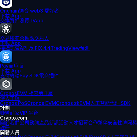
Onchain
適合 web3 愛好者
下載 App
交換
質押
瀏覽 DApp
交易所
適合進階交易人
下載 App
機構
託管
API 及 FIX 4.4
TradingView
預測
Pay
商戶版
下載 App
支付終端
Pay SDK
電商插件
Cronos
EVM 相容第 1 層
深入了解
Cronos PoS
Cronos EVM
Cronos zkEVM
人工智能代理 SDK
計劃
聯盟
莊家
VIP 平台
Crypto.com
關於我們
公司動態
產品新訊
活動
人才招募
合作夥伴
安全性
牌照與
註冊
開發人員