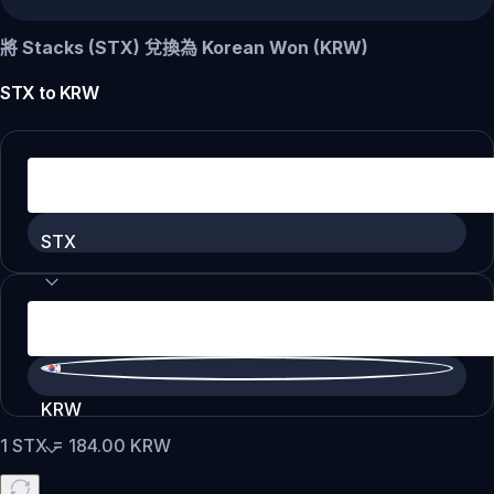
將 Stacks (STX) 兌換為 Korean Won (KRW)
STX
to
KRW
STX
KRW
1
STX
=
184.00
KRW