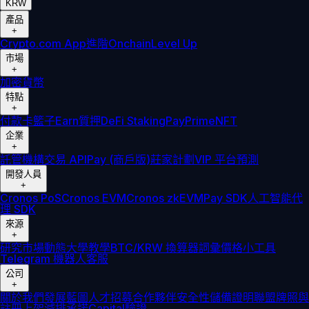
KRW
產品
+
Crypto.com App
進階
Onchain
Level Up
市場
+
加密貨幣
特點
+
付款卡
籃子
Earn
質押
DeFi Staking
Pay
Prime
NFT
企業
+
託管
機構
交易 API
Pay (商戶版)
莊家計劃
VIP 平台
預測
開發人員
+
Cronos PoS
Cronos EVM
Cronos zkEVM
Pay SDK
人工智能代
理 SDK
來源
+
研究
市場動態
大學
教學
BTC/KRW 換算器
詞彙
價格小工具
Telegram 機器人
客服
公司
+
關於我們
發展藍圖
人才招募
合作夥伴
安全性
儲備證明
聯盟
牌照與
註冊
上架
減排承諾
Capital
驗證