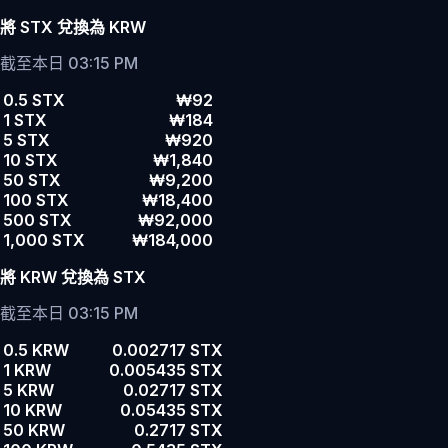
將 STX 兌換為 KRW
截至本日 03:15 PM
0.5 STX
₩92
1 STX
₩184
5 STX
₩920
10 STX
₩1,840
50 STX
₩9,200
100 STX
₩18,400
500 STX
₩92,000
1,000 STX
₩184,000
將 KRW 兌換為 STX
截至本日 03:15 PM
0.5 KRW
0.002717 STX
1 KRW
0.005435 STX
5 KRW
0.02717 STX
10 KRW
0.05435 STX
50 KRW
0.2717 STX