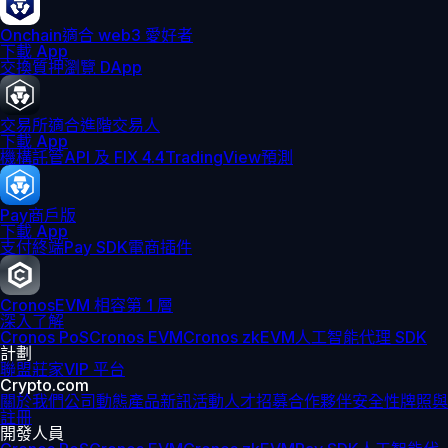
Onchain
適合 web3 愛好者
下載 App
交換
質押
瀏覽 DApp
交易所
適合進階交易人
下載 App
機構
託管
API 及 FIX 4.4
TradingView
預測
Pay
商戶版
下載 App
支付終端
Pay SDK
電商插件
Cronos
EVM 相容第 1 層
深入了解
Cronos PoS
Cronos EVM
Cronos zkEVM
人工智能代理 SDK
計劃
聯盟
莊家
VIP 平台
Crypto.com
關於我們
公司動態
產品新訊
活動
人才招募
合作夥伴
安全性
牌照與
註冊
開發人員