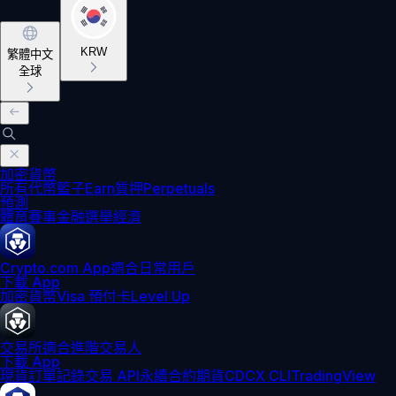
KRW
繁體中文
全球
加密貨幣
所有代幣
籃子
Earn
質押
Perpetuals
預測
體育賽事
金融
選舉
經濟
Crypto.com App
適合日常用戶
下載 App
加密貨幣
Visa 預付卡
Level Up
交易所
適合進階交易人
下載 App
現貨訂單記錄
交易 API
永續合約期貨
CDCX CLI
TradingView