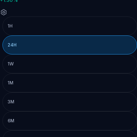
1H
24H
1W
1M
3M
6M