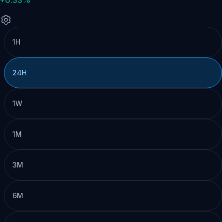
1H
24H
1W
1M
3M
6M