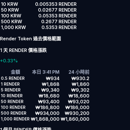
10 KRW
0.005353 RENDER
50 KRW
0.02677 RENDER
100 KRW
0.05353 RENDER
500 KRW
0.2677 RENDER
1,000 KRW
0.5353 RENDER
Render Token 過去價格範圍
1 天 RENDER 價格漲跌
+0.33%
金額
本日 3:41 PM
24 小時前
₩934
₩930.2
0.5
RENDER
₩1,868
₩1,860
1
RENDER
₩9,340
₩9,302
5
RENDER
₩18,680
₩18,600
10
RENDER
₩93,400
₩93,020
50
RENDER
₩186,800
₩186,000
100
RENDER
₩934,000
₩930,200
500
RENDER
₩1,868,000
₩1,860,000
1,000
RENDER
1 個月 RENDER 價格漲跌