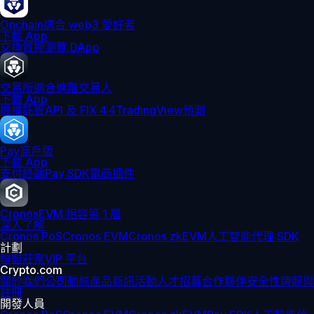
Onchain
適合 web3 愛好者
下載 App
交換
質押
瀏覽 DApp
交易所
適合進階交易人
下載 App
機構
託管
API 及 FIX 4.4
TradingView
預測
Pay
商戶版
下載 App
支付終端
Pay SDK
電商插件
Cronos
EVM 相容第 1 層
深入了解
Cronos PoS
Cronos EVM
Cronos zkEVM
人工智能代理 SDK
計劃
聯盟
莊家
VIP 平台
Crypto.com
關於我們
公司動態
產品新訊
活動
人才招募
合作夥伴
安全性
牌照與
註冊
開發人員