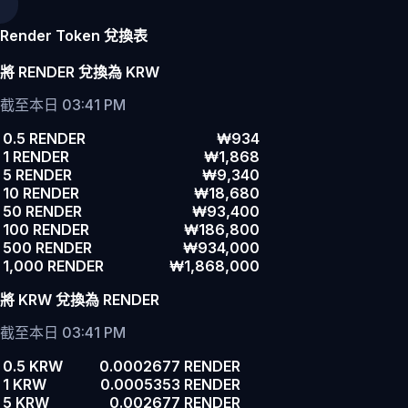
Render Token 兌換表
將 RENDER 兌換為 KRW
截至本日 03:41 PM
0.5 RENDER
₩934
1 RENDER
₩1,868
5 RENDER
₩9,340
10 RENDER
₩18,680
50 RENDER
₩93,400
100 RENDER
₩186,800
500 RENDER
₩934,000
1,000 RENDER
₩1,868,000
將 KRW 兌換為 RENDER
截至本日 03:41 PM
0.5 KRW
0.0002677 RENDER
1 KRW
0.0005353 RENDER
5 KRW
0.002677 RENDER