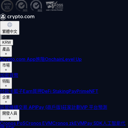
繁體中文
|
KRW
產品
+
Crypto.com App
進階
Onchain
Level Up
市場
+
加密貨幣
特點
+
付款卡
籃子
Earn
質押
DeFi Staking
Pay
Prime
NFT
企業
+
託管
機構
交易 API
Pay (商戶版)
莊家計劃
VIP 平台
預測
開發人員
+
Cronos PoS
Cronos EVM
Cronos zkEVM
Pay SDK
人工智能代
理 SDK