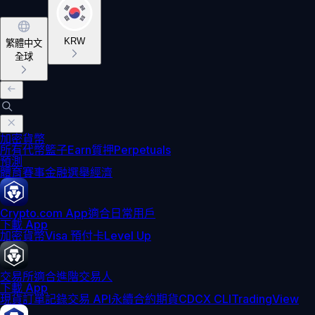
KRW
繁體中文
全球
加密貨幣
所有代幣
籃子
Earn
質押
Perpetuals
預測
體育賽事
金融
選舉
經濟
Crypto.com App
適合日常用戶
下載 App
加密貨幣
Visa 預付卡
Level Up
交易所
適合進階交易人
下載 App
現貨訂單記錄
交易 API
永續合約期貨
CDCX CLI
TradingView