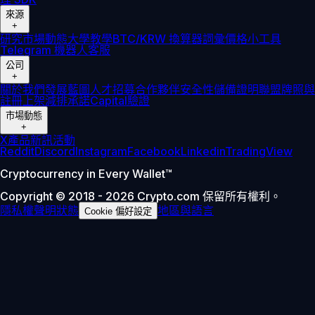
來源
+
研究
市場動態
大學
教學
BTC/KRW 換算器
詞彙
價格小工具
Telegram 機器人
客服
公司
+
關於我們
發展藍圖
人才招募
合作夥伴
安全性
儲備證明
聯盟
牌照與
註冊
上架
減排承諾
Capital
驗證
市場動態
+
X
產品新訊
活動
Reddit
Discord
Instagram
Facebook
Linkedin
TradingView
Cryptocurrency in Every Wallet™
Copyright © 2018 - 2026 Crypto.com 保留所有權利。
隱私權聲明
狀態
地區與語言
Cookie 偏好設定