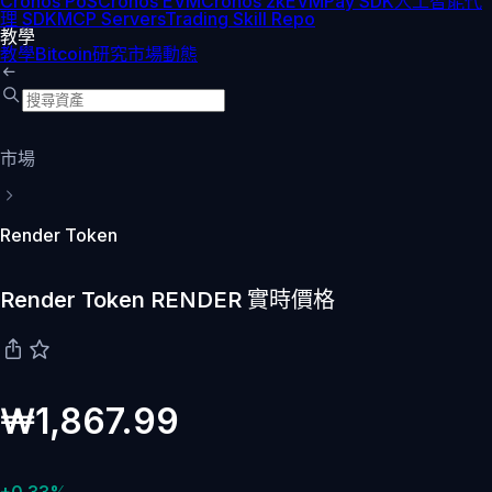
Cronos PoS
Cronos EVM
Cronos zkEVM
Pay SDK
人工智能代
理 SDK
MCP Servers
Trading Skill Repo
教學
教學
Bitcoin
研究
市場動態
市場
Render Token
Render Token RENDER 實時價格
₩1,867.99
+0.33%