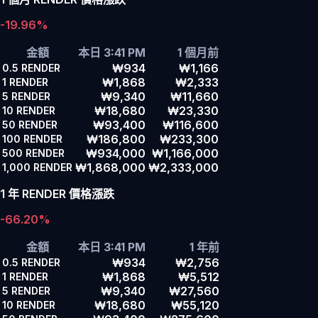
-19.96%
金額
本日 3:41 PM
1 個月前
₩934
₩1,166
0.5
RENDER
₩1,868
₩2,333
1
RENDER
₩9,340
₩11,660
5
RENDER
₩18,680
₩23,330
10
RENDER
₩93,400
₩116,600
50
RENDER
₩186,800
₩233,300
100
RENDER
₩934,000
₩1,166,000
500
RENDER
₩1,868,000
₩2,333,000
1,000
RENDER
1 年 RENDER 價格漲跌
-66.20%
金額
本日 3:41 PM
1 年前
₩934
₩2,756
0.5
RENDER
₩1,868
₩5,512
1
RENDER
₩9,340
₩27,560
5
RENDER
₩18,680
₩55,120
10
RENDER