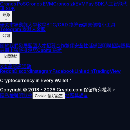
Cronos PoS
Cronos EVM
Cronos zkEVM
Pay SDK
人工智能代
理 SDK
來源
+
研究
市場動態
大學
教學
BTC/CAD 換算器
詞彙
價格小工具
Telegram 機器人
客服
公司
+
關於我們
發展藍圖
人才招募
合作夥伴
安全性
儲備證明
聯盟
牌照與
註冊
上架
減排承諾
Capital
驗證
市場動態
+
X
產品新訊
活動
Reddit
Discord
Instagram
Facebook
Linkedin
TradingView
Cryptocurrency in Every Wallet™
Copyright © 2018 - 2026 Crypto.com 保留所有權利。
隱私權聲明
狀態
地區與語言
Cookie 偏好設定