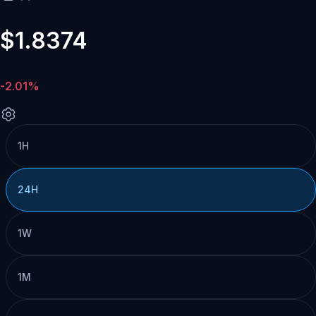
$1.8374
-2.01%
1H
24H
1W
1M