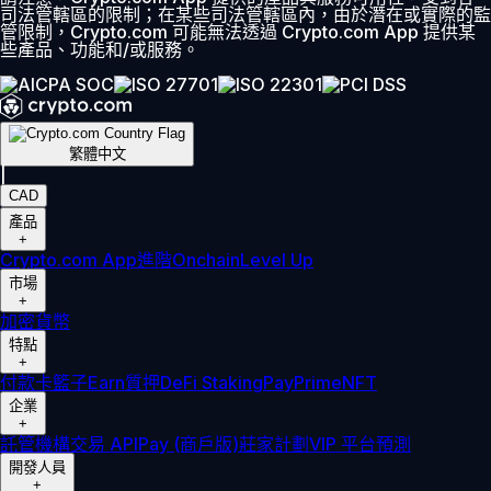
司法管轄區的限制；在某些司法管轄區內，由於潛在或實際的監
管限制，Crypto.com 可能無法透過 Crypto.com App 提供某
些產品、功能和/或服務。
繁體中文
|
CAD
產品
+
Crypto.com App
進階
Onchain
Level Up
市場
+
加密貨幣
特點
+
付款卡
籃子
Earn
質押
DeFi Staking
Pay
Prime
NFT
企業
+
託管
機構
交易 API
Pay (商戶版)
莊家計劃
VIP 平台
預測
開發人員
+