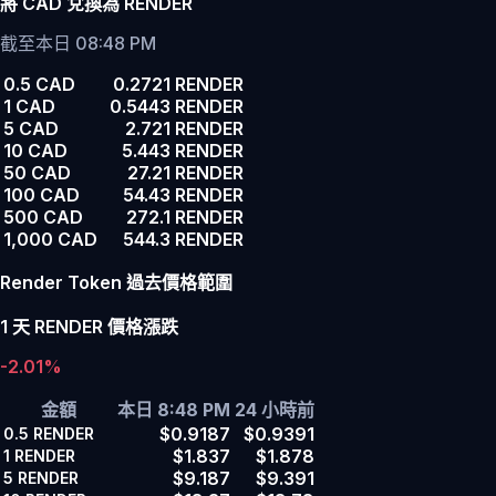
將 CAD 兌換為 RENDER
截至本日 08:48 PM
0.5 CAD
0.2721 RENDER
1 CAD
0.5443 RENDER
5 CAD
2.721 RENDER
10 CAD
5.443 RENDER
50 CAD
27.21 RENDER
100 CAD
54.43 RENDER
500 CAD
272.1 RENDER
1,000 CAD
544.3 RENDER
Render Token 過去價格範圍
1 天 RENDER 價格漲跌
-2.01%
金額
本日 8:48 PM
24 小時前
$0.9187
$0.9391
0.5
RENDER
$1.837
$1.878
1
RENDER
$9.187
$9.391
5
RENDER