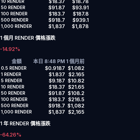
$18.37
$18.78
10
RENDER
$91.87
$93.91
50
RENDER
$183.7
$187.8
100
RENDER
$918.7
$939.1
500
RENDER
$1,837
$1,878
1,000
RENDER
1 個月 RENDER 價格漲跌
-14.92%
金額
本日 8:48 PM
1 個月前
$0.9187
$1.082
0.5
RENDER
$1.837
$2.165
1
RENDER
$9.187
$10.82
5
RENDER
$18.37
$21.65
10
RENDER
$91.87
$108.2
50
RENDER
$183.7
$216.5
100
RENDER
$918.7
$1,082
500
RENDER
$1,837
$2,165
1,000
RENDER
1 年 RENDER 價格漲跌
-64.26%