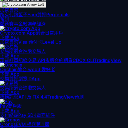
加密貨幣
所有代幣
籃子
Earn
質押
Perpetuals
預測
體育賽事
金融
選舉
經濟
Crypto.com App
適合日常用戶
下載 App
加密貨幣
Visa 預付卡
Level Up
交易所
適合進階交易人
下載 App
現貨訂單記錄
交易 API
永續合約期貨
CDCX CLI
TradingView
Onchain
適合 web3 愛好者
下載 App
交換
質押
瀏覽 DApp
交易所
適合進階交易人
下載 App
機構
託管
API 及 FIX 4.4
TradingView
預測
Pay
商戶版
下載 App
支付終端
Pay SDK
電商插件
Cronos
EVM 相容第 1 層