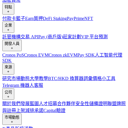
加密貨幣
特點
+
付款卡
籃子
Earn
質押
DeFi Staking
Pay
Prime
NFT
企業
+
託管
機構
交易 API
Pay (商戶版)
莊家計劃
VIP 平台
預測
開發人員
+
Cronos PoS
Cronos EVM
Cronos zkEVM
Pay SDK
人工智能代理
SDK
來源
+
研究
市場動態
大學
教學
BTC/HKD 換算器
詞彙
價格小工具
Telegram 機器人
客服
公司
+
關於我們
發展藍圖
人才招募
合作夥伴
安全性
儲備證明
聯盟
牌照
與註冊
上架
減排承諾
Capital
驗證
市場動態
+