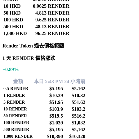
10 HKD
0.9625 RENDER
50 HKD
4.813 RENDER
100 HKD
9.625 RENDER
500 HKD
48.13 RENDER
1,000 HKD
96.25 RENDER
Render Token 過去價格範圍
1 天 RENDER 價格漲跌
+0.89%
金額
本日 5:43 PM
24 小時前
$5.195
$5.162
0.5
RENDER
$10.39
$10.32
1
RENDER
$51.95
$51.62
5
RENDER
$103.9
$103.2
10
RENDER
$519.5
$516.2
50
RENDER
$1,039
$1,032
100
RENDER
$5,195
$5,162
500
RENDER
$10,390
$10,320
1,000
RENDER