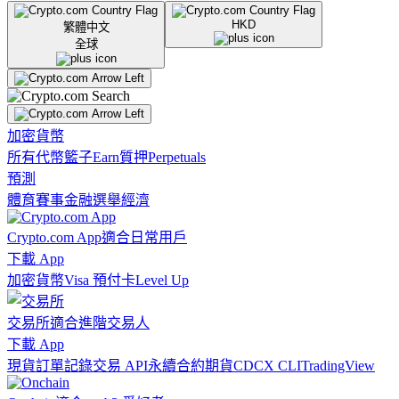
HKD
繁體中文
全球
加密貨幣
所有代幣
籃子
Earn
質押
Perpetuals
預測
體育賽事
金融
選舉
經濟
Crypto.com App
適合日常用戶
下載 App
加密貨幣
Visa 預付卡
Level Up
交易所
適合進階交易人
下載 App
現貨訂單記錄
交易 API
永續合約期貨
CDCX CLI
TradingView