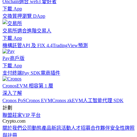
Onchain
適合 web3 愛好者
下載 App
交換
質押
瀏覽 DApp
交易所
適合進階交易人
下載 App
機構
託管
API 及 FIX 4.4
TradingView
預測
Pay
商戶版
下載 App
支付終端
Pay SDK
電商插件
Cronos
EVM 相容第 1 層
深入了解
Cronos PoS
Cronos EVM
Cronos zkEVM
人工智能代理 SDK
計劃
聯盟
莊家
VIP 平台
Crypto.com
關於我們
公司動態
產品新訊
活動
人才招募
合作夥伴
安全性
牌照
與註冊