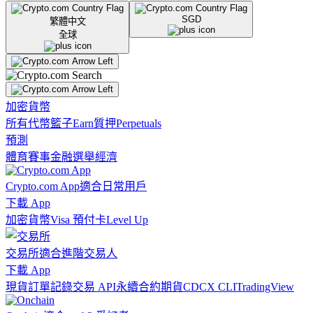
SGD
繁體中文
全球
加密貨幣
所有代幣
籃子
Earn
質押
Perpetuals
預測
體育賽事
金融
選舉
經濟
Crypto.com App
適合日常用戶
下載 App
加密貨幣
Visa 預付卡
Level Up
交易所
適合進階交易人
下載 App
現貨訂單記錄
交易 API
永續合約期貨
CDCX CLI
TradingView