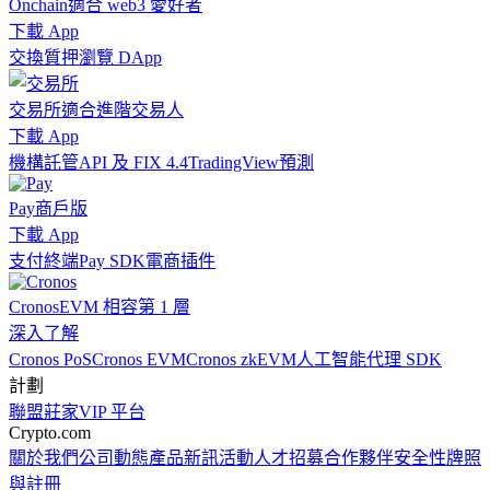
Onchain
適合 web3 愛好者
下載 App
交換
質押
瀏覽 DApp
交易所
適合進階交易人
下載 App
機構
託管
API 及 FIX 4.4
TradingView
預測
Pay
商戶版
下載 App
支付終端
Pay SDK
電商插件
Cronos
EVM 相容第 1 層
深入了解
Cronos PoS
Cronos EVM
Cronos zkEVM
人工智能代理 SDK
計劃
聯盟
莊家
VIP 平台
Crypto.com
關於我們
公司動態
產品新訊
活動
人才招募
合作夥伴
安全性
牌照
與註冊