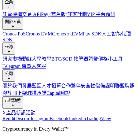
企業
+
託管
機構
交易 API
Pay (商戶版)
莊家計劃
VIP 平台
預測
開發人員
+
Cronos PoS
Cronos EVM
Cronos zkEVM
Pay SDK
人工智能代理
SDK
來源
+
研究
市場動態
大學
教學
BTC/SGD 換算器
詞彙
價格小工具
Telegram 機器人
客服
公司
+
關於我們
發展藍圖
人才招募
合作夥伴
安全性
儲備證明
聯盟
牌照
與註冊
上架
減排承諾
Capital
驗證
市場動態
+
X
產品新訊
活動
Reddit
Discord
Instagram
Facebook
Linkedin
TradingView
Cryptocurrency in Every Wallet™